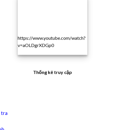
https://www.youtube.com/watch?
v=aOLDgrXDGp0
Thống kê truy cập
 tra
nh