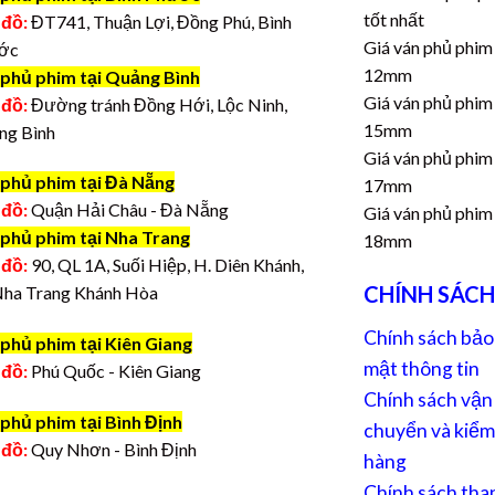
tốt nhất
 đồ:
ĐT741, Thuận Lợi, Đồng Phú, Bình
Giá ván phủ phim
ớc
12mm
 phủ phim tại Quảng Bình
Giá ván phủ phim
 đồ:
Đường tránh Đồng Hới, Lộc Ninh,
15mm
ng Bình
Giá ván phủ phim
 phủ phim tại Đà Nẵng
17mm
 đồ:
Quận Hải Châu - Đà Nẵng
Giá ván phủ phim
 phủ phim tại Nha Trang
18mm
 đồ:
90, QL 1A, Suối Hiệp, H. Diên Khánh,
CHÍNH SÁCH
Nha Trang Khánh Hòa
Chính sách bảo
phủ phim tại Kiên Giang
mật thông tin
 đồ:
Phú Quốc - Kiên Giang
Chính sách vận
phủ phim tại Bình Định
chuyển và kiểm
 đồ:
Quy Nhơn - Bình Định
hàng
Chính sách tha