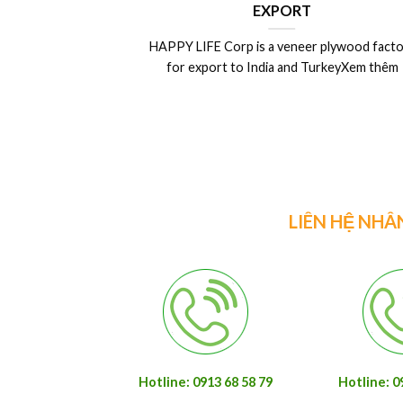
EXPORT
Laminated Wood
Y LIFE Corp is a veneer plywood factory
Lumber, LVL ply
or export to India and TurkeyXem thêm
Vietnam ply
LIÊN HỆ NHÂ
Hotline: 0913 68 58 79
Hotline: 0