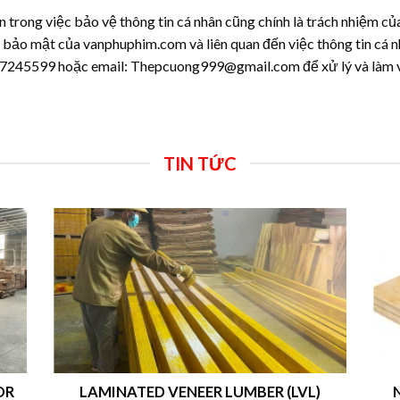
trong việc bảo vệ thông tin cá nhân cũng chính là trách nhiệm củ
h bảo mật của vanphuphim.com và liên quan đến việc thông tin cá 
0917245599 hoặc email: Thepcuong999@gmail.com để xử lý và làm v
TIN TỨC
ENEER LUMBER (LVL)
Nhà máy sản xuất ván ép L