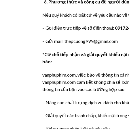
Phương thức và công cụ để người dùng 
Nếu quý khách có bất cứ về yêu cầu nào về v
– Gọi điện trực tiếp về số điện thoại:
09172
– Gửi mail: thepcuong999@gmail.com
*Cơ chế tiếp nhận và giải quyết khiếu nại
báo:
vanphuphim.com, việc bảo vệ thông tin cá n
vanphuphim.com cam kết không chia sẻ, bán
thông tin của bạn vào các trường hợp sau:
– Nâng cao chất lượng dịch vụ dành cho kh
– Giải quyết các tranh chấp, khiếu nại trong
– Khi cơ quan pháp luật có yêu cầu.