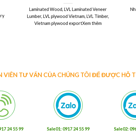
, LVL Laminated Veneer
Nhà máy sản xuất ván ép LVL xuất
wood Vietnam, LVL Timber,
Nhật, Úc, Mỹ, Canada.Xe
wood exportXem thêm
N VIÊN TƯ VẤN CỦA CHÚNG TÔI ĐỂ ĐƯỢC HỖ 
917 24 55 99
Sale01: 0917 24 55 99
Sale02: 09