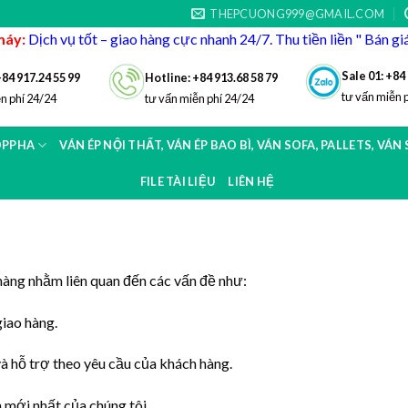
THEPCUONG999@GMAIL.COM
máy:
Dịch vụ tốt – giao hàng cực nhanh 24/7. Thu tiền liền " Bán g
Sale 01: +84
+84 917.24 55 99
Hotline: +84 913.68 58 79
tư vấn miễn 
n phí 24/24
tư vấn miễn phí 24/24
OPPHA
VÁN ÉP NỘI THẤT, VÁN ÉP BAO BÌ, VÁN SOFA, PALLETS, VÁN
FILE TÀI LIỆU
LIÊN HỆ
hàng nhằm liên quan đến các vấn đề như:
giao hàng.
và hỗ trợ theo yêu cầu của khách hàng.
 mới nhất của chúng tôi.