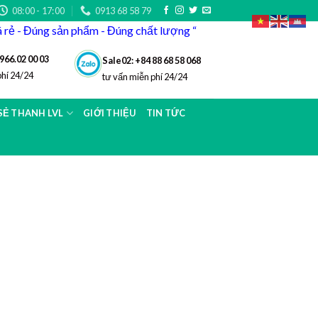
08:00 - 17:00
0913 68 58 79
iá rẻ - Đúng sản phẩm - Đúng chất lượng “
966.02 00 03
Sale02: +84 88 68 58 068
phí 24/24
tư vấn miễn phí 24/24
 SẺ THANH LVL
GIỚI THIỆU
TIN TỨC