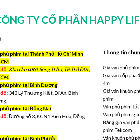
CÔNG TY CỔ PHẦN HAPPY LIF
o
Thông tin chu
phủ phim tại Thành Phố Hồ Chí Minh
HCM
Giá ván phủ phim
 đồ:
Kho cầu vượt Sóng Thần, TP Thủ Đức,
Giá ván cốp pha 
CM.
4m
phủ phim tại Bình Dương
Giá ván khuôn ph
 đồ:
343 Lý Thường Kiệt, Dĩ An, Bình
phim
ng.
Ván phủ phim tốt
 phủ phim tại Đồng Nai
Ván phủ phim giá
 đồ:
Đường Số 3, KCN1 Biên Hòa, Đồng
Bảng giá ván phủ
phim Tekcom
Ván khuôn phủ p
 phủ phim tại Bình Phước