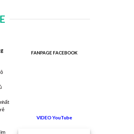
E
ng
FANPAGE FACEBOOK
đỏ
ủ
 nhất
 rẻ
VIDEO YouTube
him