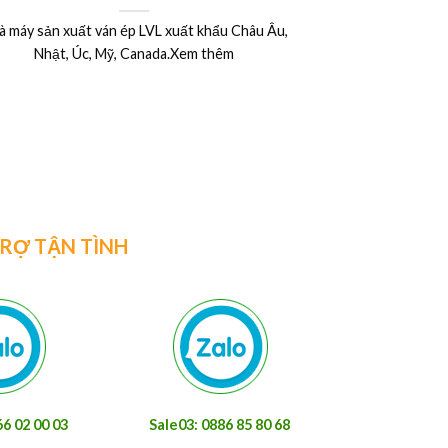
xây dựng – Bảng giá ván ép phủ phim –
 khẩu Châu Âu,
Ván khuôn cốp pha phủ phim 12 mm
15mm 17mm 18mm 20mm 21mm 1220 
m thêm
2440
Ván ép phủ phim là một trong những vật liệu
được ứng dụng khá rộng rãiXem thêm
TRỢ TẬN TÌNH
66 02 00 03
Sale03: 0886 85 80 68