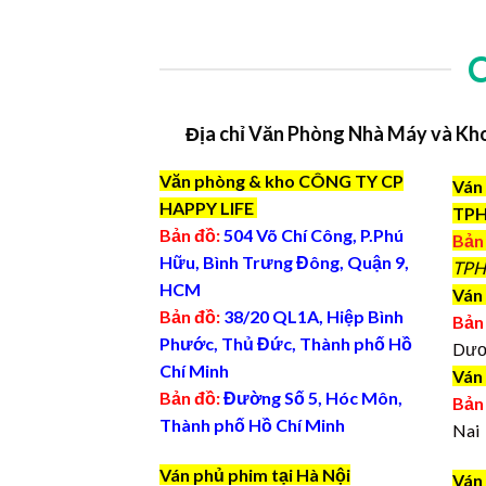
Địa chỉ Văn Phòng Nhà Máy và Kh
Văn phòng & kho CÔNG TY CP
Ván 
HAPPY LIFE
TP
Bản đồ:
504 Võ Chí Công, P.Phú
Bản
Hữu, Bình Trưng Đông, Quận 9,
TPH
HCM
Ván 
Bản đồ:
38/20 QL1A, Hiệp Bình
Bản
Phước, Thủ Đức, Thành phố Hồ
Dươ
Chí Minh
Ván
Bản đồ:
Đường Số 5, Hóc Môn,
Bản
Thành phố Hồ Chí Minh
Nai
Ván phủ phim tại Hà Nội
Ván