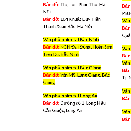
Bản đồ:
Thọ Lộc, Phúc Thọ, Hà
Bản
Nội
Phư
Bản đồ:
164 Khuất Duy Tiến,
Ván
Thanh Xuân Bắc, Hà Nội
Bản
Quả
Ván phủ phim tại Bắc Ninh
Bản đồ:
KCN Đại Đồng, Hoàn Sơn,
Ván
Tiên Du, Bắc Ninh
Bản
Ván
Ván phủ phim tại Bắc Giang
Bản
Bản đồ:
Yên Mỹ, Lạng Giang, Bắc
Tp.
Giang
Ván 
Ván phủ phim tại Long An
Bản
Bản đồ:
Đường số 1, Long Hậu,
Cần Giuộc, Long An
Ván 
Bản