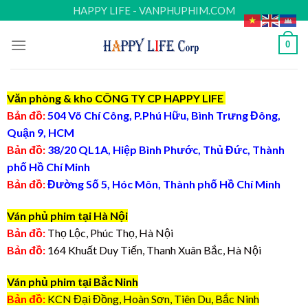
Skip
HAPPY LIFE - VANPHUPHIM.COM
to
content
0
Văn phòng & kho CÔNG TY CP HAPPY LIFE
Bản đồ:
504 Võ Chí Công, P.Phú Hữu, Bình Trưng Đông,
Quận 9, HCM
Bản đồ:
38/20 QL1A, Hiệp Bình Phước, Thủ Đức, Thành
phố Hồ Chí Minh
Bản đồ:
Đường Số 5, Hóc Môn, Thành phố Hồ Chí Minh
Ván phủ phim tại Hà Nội
Bản đồ:
Thọ Lộc, Phúc Thọ, Hà Nội
Bản đồ:
164 Khuất Duy Tiến, Thanh Xuân Bắc, Hà Nội
Ván phủ phim tại Bắc Ninh
Bản đồ:
KCN Đại Đồng, Hoàn Sơn, Tiên Du, Bắc Ninh