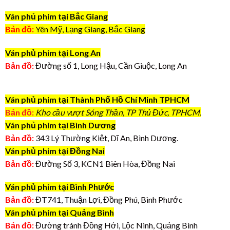
Ván phủ phim tại Bắc Giang
Bản đồ:
Yên Mỹ, Lạng Giang, Bắc Giang
Ván phủ phim tại Long An
Bản đồ:
Đường số 1, Long Hậu, Cần Giuộc, Long An
Ván phủ phim tại Thành Phố Hồ Chí Minh TPHCM
Bản đồ:
Kho cầu vượt Sóng Thần, TP Thủ Đức, TPHCM.
Ván phủ phim tại Bình Dương
Bản đồ:
343 Lý Thường Kiệt, Dĩ An, Bình Dương.
Ván phủ phim tại Đồng Nai
Bản đồ:
Đường Số 3, KCN1 Biên Hòa, Đồng Nai
Ván phủ phim tại Bình Phước
Bản đồ:
ĐT741, Thuận Lợi, Đồng Phú, Bình Phước
Ván phủ phim tại Quảng Bình
Bản đồ:
Đường tránh Đồng Hới, Lộc Ninh, Quảng Bình