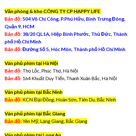
Văn phòng & kho CÔNG TY CP HAPPY LIFE
Bản đồ:
504 Võ Chí Công, P.Phú Hữu, Bình Trưng Đông,
Quận 9, HCM
Bản đồ:
38/20 QL1A, Hiệp Bình Phước, Thủ Đức, Thành
phố Hồ Chí Minh
Bản đồ:
Đường Số 5, Hóc Môn, Thành phố Hồ Chí Minh
Ván phủ phim tại Hà Nội
Bản đồ:
Thọ Lộc, Phúc Thọ, Hà Nội
Bản đồ:
164 Khuất Duy Tiến, Thanh Xuân Bắc, Hà Nội
Ván phủ phim tại Bắc Ninh
Bản đồ:
KCN Đại Đồng, Hoàn Sơn, Tiên Du, Bắc Ninh
Ván phủ phim tại Bắc Giang
Bản đồ:
Yên Mỹ, Lạng Giang, Bắc Giang
Ván phủ phim tại Long An