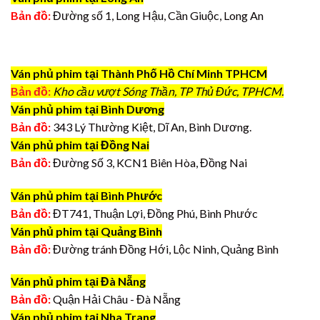
Bản đồ:
Đường số 1, Long Hậu, Cần Giuộc, Long An
Ván phủ phim tại Thành Phố Hồ Chí Minh TPHCM
Bản đồ:
Kho cầu vượt Sóng Thần, TP Thủ Đức, TPHCM.
Ván phủ phim tại Bình Dương
Bản đồ:
343 Lý Thường Kiệt, Dĩ An, Bình Dương.
Ván phủ phim tại Đồng Nai
Bản đồ:
Đường Số 3, KCN1 Biên Hòa, Đồng Nai
Ván phủ phim tại Bình Phước
Bản đồ:
ĐT741, Thuận Lợi, Đồng Phú, Bình Phước
Ván phủ phim tại Quảng Bình
Bản đồ:
Đường tránh Đồng Hới, Lộc Ninh, Quảng Bình
Ván phủ phim tại Đà Nẵng
Bản đồ:
Quận Hải Châu - Đà Nẵng
Ván phủ phim tại Nha Trang