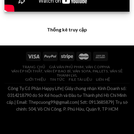
Thống kê truy cập
TRANG CHỦ
GIÁ VÁN PHỦ PHIM, VÁN COPPHA
VÁN ÉP NỘI THẤT, VÁN ÉP BAO BÌ, VÁN SOFA, PALLETS, VÁN SẺ
THANH LVL
GIỚI THIỆU
TIN TỨC
FILE TÀI LIỆU
LIÊN HỆ
Công Ty Cổ Phần Happy Life| Giấy chứng nhận Kinh Doanh số:
0314218790 do Sở Kế hoạch và Đầu tư Thành phố Hồ Chí Minh
cấp.| Email: Thepcuong99@gmail.com| Sđt: 0913685879| Trụ sở
chính: 504, Võ Chí Công, P. Phú Hữu, Quận 9, TP HCM