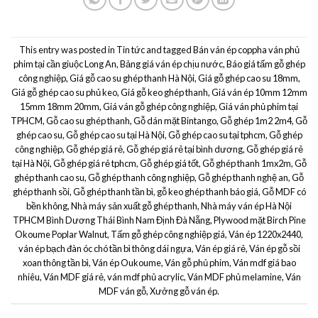
This entry was posted in
Tin tức
and tagged
Bán ván ép coppha ván phủ
phim tại cần giuộc Long An
,
Bảng giá ván ép chịu nước
,
Báo giá tấm gỗ ghép
công nghiệp
,
Giá gỗ cao su ghép thanh Hà Nội
,
Giá gỗ ghép cao su 18mm
,
Giá gỗ ghép cao su phủ keo
,
Giá gỗ keo ghép thanh
,
Giá ván ép 10mm 12mm
15mm 18mm 20mm
,
Giá ván gỗ ghép công nghiệp
,
Giá ván phủ phim tại
TPHCM
,
Gỗ cao su ghép thanh
,
Gỗ dán mặt Bintango
,
Gỗ ghép 1m2 2m4
,
Gỗ
ghép cao su
,
Gỗ ghép cao su tại Hà Nội
,
Gỗ ghép cao su tại tphcm
,
Gỗ ghép
công nghiệp
,
Gỗ ghép giá rẻ
,
Gỗ ghép giá rẻ tại bình dương
,
Gỗ ghép giá rẻ
tại Hà Nội
,
Gỗ ghép giá rẻ tphcm
,
Gỗ ghép giá tốt
,
Gỗ ghép thanh 1mx2m
,
Gỗ
ghép thanh cao su
,
Gỗ ghép thanh công nghiệp
,
Gỗ ghép thanh nghệ an
,
Gỗ
ghép thanh sồi
,
Gỗ ghép thanh tần bì
,
gỗ keo ghép thanh báo giá
,
Gỗ MDF có
bền không
,
Nhà máy sản xuất gỗ ghép thanh
,
Nhà máy ván ép Hà Nội
TPHCM Bình Dương Thái Bình Nam Định Đà Nẵng
,
Plywood mặt Birch Pine
Okoume Poplar Walnut
,
Tấm gỗ ghép công nghiệp giá
,
Ván ép 1220x2440
,
ván ép bạch đàn óc chó tần bì thông dái ngựa
,
Ván ép giá rẻ
,
Ván ép gỗ sồi
xoan thông tần bì
,
Ván ép Oukoume
,
Ván gỗ phủ phim
,
Ván mdf giá bao
nhiêu
,
Ván MDF giá rẻ
,
ván mdf phủ acrylic
,
Ván MDF phủ melamine
,
Ván
MDF ván gỗ
,
Xưởng gỗ ván ép
.