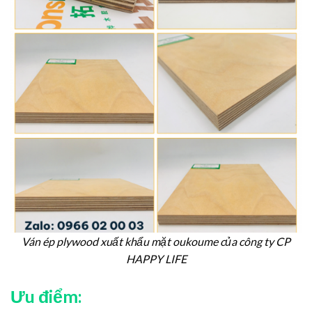
Ván ép plywood xuất khẩu mặt oukoume của công ty CP
HAPPY LIFE
Ưu điểm: