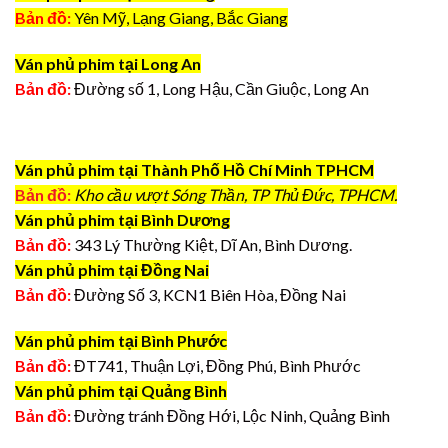
Bản đồ:
Yên Mỹ, Lạng Giang, Bắc Giang
Ván phủ phim tại Long An
Bản đồ:
Đường số 1, Long Hậu, Cần Giuộc, Long An
Ván phủ phim tại Thành Phố Hồ Chí Minh TPHCM
Bản đồ:
Kho cầu vượt Sóng Thần, TP Thủ Đức, TPHCM.
Ván phủ phim tại Bình Dương
Bản đồ:
343 Lý Thường Kiệt, Dĩ An, Bình Dương.
Ván phủ phim tại Đồng Nai
Bản đồ:
Đường Số 3, KCN1 Biên Hòa, Đồng Nai
Ván phủ phim tại Bình Phước
Bản đồ:
ĐT741, Thuận Lợi, Đồng Phú, Bình Phước
Ván phủ phim tại Quảng Bình
Bản đồ:
Đường tránh Đồng Hới, Lộc Ninh, Quảng Bình