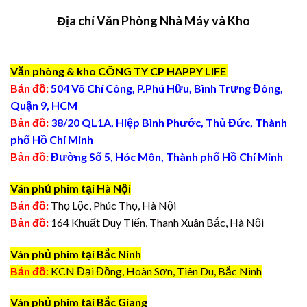
Địa chỉ Văn Phòng Nhà Máy và Kho
Văn phòng & kho CÔNG TY CP HAPPY LIFE
Bản đồ:
504 Võ Chí Công, P.Phú Hữu, Bình Trưng Đông,
Quận 9, HCM
Bản đồ:
38/20 QL1A, Hiệp Bình Phước, Thủ Đức, Thành
phố Hồ Chí Minh
Bản đồ:
Đường Số 5, Hóc Môn, Thành phố Hồ Chí Minh
Ván phủ phim tại Hà Nội
Bản đồ:
Thọ Lộc, Phúc Thọ, Hà Nội
Bản đồ:
164 Khuất Duy Tiến, Thanh Xuân Bắc, Hà Nội
Ván phủ phim tại Bắc Ninh
Bản đồ:
KCN Đại Đồng, Hoàn Sơn, Tiên Du, Bắc Ninh
Ván phủ phim tại Bắc Giang