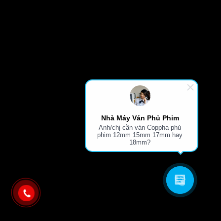
Nhà Máy Ván Phủ Phim
Anh/chị cần ván Coppha phủ
phim 12mm 15mm 17mm hay
18mm?