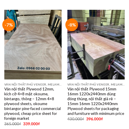
-7%
-8%
VÁN NỘI THẤT PHỦ VENEER, MELAMINE, LAMINATE, PLYWOOD BINTANGOR, PITAGO, OKUME, BIRCH, POPLAR, SỒI, ÓC CHÓ, THÔNG, XOAN ĐÀO....
VÁN NỘI THẤT PHỦ VENEER, MELAMINE, LAMINATE, PLYWOOD BINTANGOR, PITAGO, OKUME, BIRCH, POPLAR, SỒI, ÓC CHÓ, THÔNG, XOAN ĐÀO....
Ván nội thất Plywood 12mm,
Ván nội thất Plywood 15mm
kích cỡ 4×8 mặt okoume,
16mm 1220x2440mm dùng
bintango, thông – 12mm 4×8
đóng thùng, nội thất giá rẻ –
plywood sheets, okoume
15mm 16mm 1220x2440mm
bintangor pine-faced commercial
Plywood sheets for packaging
plywood, cheap price sheet for
and furniture with minimum price
foreign market
430.000
₫
396.000
₫
365.000
₫
339.000
₫