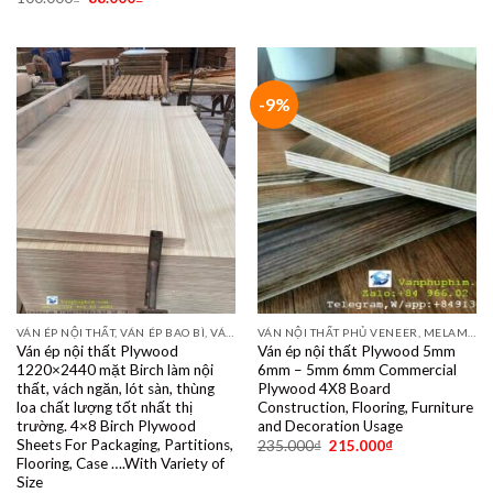
-9%
VÁN ÉP NỘI THẤT, VÁN ÉP BAO BÌ, VÁN SOFA, PALLETS, VÁN SẺ THANH LVL
VÁN NỘI THẤT PHỦ VENEER, MELAMINE, LAMINATE, PLYWOOD BINTANGOR, PITAGO, OKUME, BIRCH, POPLAR, SỒI, ÓC CHÓ, THÔNG, XOAN ĐÀO....
Ván ép nội thất Plywood
Ván ép nội thất Plywood 5mm
1220×2440 mặt Birch làm nội
6mm – 5mm 6mm Commercial
thất, vách ngăn, lót sàn, thùng
Plywood 4X8 Board
loa chất lượng tốt nhất thị
Construction, Flooring, Furniture
trường. 4×8 Birch Plywood
and Decoration Usage
Sheets For Packaging, Partitions,
235.000
₫
215.000
₫
Flooring, Case ….With Variety of
Size