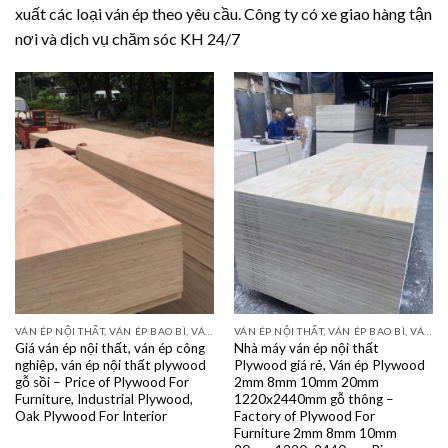
xuất các loại ván ép theo yêu cầu. Công ty có xe giao hàng tận
nơi và dịch vụ chăm sóc KH 24/7
VÁN ÉP NỘI THẤT, VÁN ÉP BAO BÌ, VÁN SOFA, PALLETS, VÁN SẺ THANH LVL
VÁN ÉP NỘI THẤT, VÁN ÉP BAO BÌ, VÁN SOFA, PALLETS, VÁN SẺ THANH LVL
Giá ván ép nội thất, ván ép công
Nhà máy ván ép nội thất
nghiệp, ván ép nội thất plywood
Plywood giá rẻ, Ván ép Plywood
gỗ sồi – Price of Plywood For
2mm 8mm 10mm 20mm
Furniture, Industrial Plywood,
1220x2440mm gỗ thông –
Oak Plywood For Interior
Factory of Plywood For
Furniture 2mm 8mm 10mm