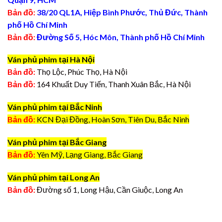
Bản đồ:
38/20 QL1A, Hiệp Bình Phước, Thủ Đức, Thành
phố Hồ Chí Minh
Bản đồ:
Đường Số 5, Hóc Môn, Thành phố Hồ Chí Minh
Ván phủ phim tại Hà Nội
Bản đồ:
Thọ Lộc, Phúc Thọ, Hà Nội
Bản đồ:
164 Khuất Duy Tiến, Thanh Xuân Bắc, Hà Nội
Ván phủ phim tại Bắc Ninh
Bản đồ:
KCN Đại Đồng, Hoàn Sơn, Tiên Du, Bắc Ninh
Ván phủ phim tại Bắc Giang
Bản đồ:
Yên Mỹ, Lạng Giang, Bắc Giang
Ván phủ phim tại Long An
Bản đồ:
Đường số 1, Long Hậu, Cần Giuộc, Long An