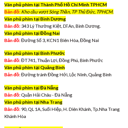
Ván phủ phim tại Thành Phố Hồ Chí Minh TPHCM
Bản đồ:
Kho cầu vượt Sóng Thần, TP Thủ Đức, TPHCM.
Ván phủ phim tại Bình Dương
Bản đồ:
343 Lý Thường Kiệt, Dĩ An, Bình Dương.
Ván phủ phim tại Đồng Nai
Bản đồ:
Đường Số 3, KCN1 Biên Hòa, Đồng Nai
Ván phủ phim tại Bình Phước
Bản đồ:
ĐT741, Thuận Lợi, Đồng Phú, Bình Phước
Ván phủ phim tại Quảng Bình
Bản đồ:
Đường tránh Đồng Hới, Lộc Ninh, Quảng Bình
Ván phủ phim tại Đà Nẵng
Bản đồ:
Quận Hải Châu - Đà Nẵng
Ván phủ phim tại Nha Trang
Bản đồ:
90, QL 1A, Suối Hiệp, H. Diên Khánh, Tp.Nha Trang
Khánh Hòa