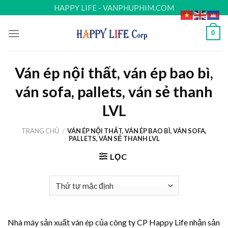
Skip
HAPPY LIFE - VANPHUPHIM.COM
to
content
0
Ván ép nội thất, ván ép bao bì,
ván sofa, pallets, ván sẻ thanh
LVL
TRANG CHỦ
/
VÁN ÉP NỘI THẤT, VÁN ÉP BAO BÌ, VÁN SOFA,
PALLETS, VÁN SẺ THANH LVL
LỌC
Nhà máy sản xuất ván ép của công ty CP Happy Life nhận sản