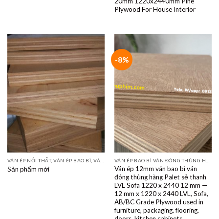
20mm 1220x2440mm Pine
Plywood For House Interior
-8%
VÁN ÉP NỘI THẤT, VÁN ÉP BAO BÌ, VÁN SOFA, PALLETS, VÁN SẺ THANH LVL
VÁN ÉP BAO BÌ VÁN ĐÓNG THÙNG HÀNG PALET SẺ THANH LVL SOFA VÁN LÓT SÀN GIÁ RẺ
Ván ép 12mm ván bao bì ván
Sản phẩm mới
đóng thùng hàng Palet sẻ thanh
LVL Sofa 1220 x 2440 12 mm —
12 mm x 1220 x 2440 LVL, Sofa,
AB/BC Grade Plywood used in
furniture, packaging, flooring,
doors, kitchen cabinets