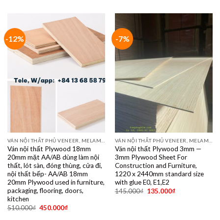
-12%
-7%
VÁN NỘI THẤT PHỦ VENEER, MELAMINE, LAMINATE, PLYWOOD BINTANGOR, PITAGO, OKUME, BIRCH, POPLAR, SỒI, ÓC CHÓ, THÔNG, XOAN ĐÀO....
VÁN NỘI THẤT PHỦ VENEER, MELAMINE, LAMINATE, PLYWOOD BINTANGOR, PITAGO, OKUME, BIRCH, POPLAR, SỒI, ÓC CHÓ, THÔNG, XOAN ĐÀO....
Ván nội thất Plywood 18mm
Ván nội thất Plywood 3mm —
20mm mặt AA/AB dùng làm nội
3mm Plywood Sheet For
thất, lót sàn, đóng thùng, cửa đi,
Construction and Furniture,
nội thất bếp- AA/AB 18mm
1220 x 2440mm standard size
20mm Plywood used in furniture,
with glue E0, E1,E2
packaging, flooring, doors,
145.000
₫
135.000
₫
kitchen
510.000
₫
450.000
₫