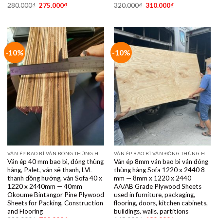
280.000
₫
275.000
₫
320.000
₫
310.000
₫
-10%
-10%
VÁN ÉP BAO BÌ VÁN ĐÓNG THÙNG HÀNG PALET SẺ THANH LVL SOFA VÁN LÓT SÀN GIÁ RẺ
VÁN ÉP BAO BÌ VÁN ĐÓNG THÙNG HÀNG PALET SẺ THANH LVL SOFA VÁN LÓT SÀN GIÁ RẺ
Ván ép 40 mm bao bì, đóng thùng
Ván ép 8mm ván bao bì ván đóng
hàng, Palet, ván sẻ thanh, LVL
thùng hàng Sofa 1220 x 2440 8
thanh dồng hướng, ván Sofa 40 x
mm — 8mm x 1220 x 2440
1220 x 2440mm — 40mm
AA/AB Grade Plywood Sheets
Okoume Bintangor Pine Plywood
used in furniture, packaging,
Sheets for Packing, Construction
flooring, doors, kitchen cabinets,
and Flooring
buildings, walls, partitions