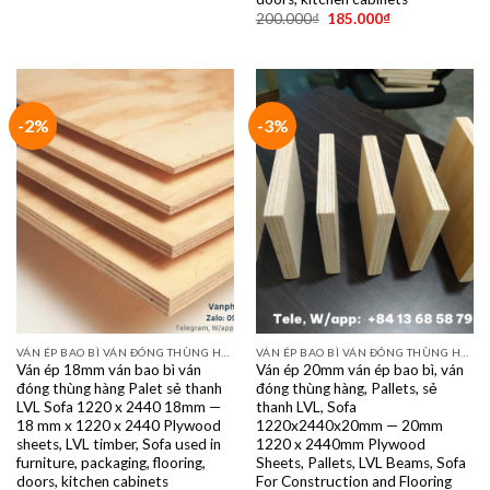
200.000
₫
185.000
₫
-2%
-3%
VÁN ÉP BAO BÌ VÁN ĐÓNG THÙNG HÀNG PALET SẺ THANH LVL SOFA VÁN LÓT SÀN GIÁ RẺ
VÁN ÉP BAO BÌ VÁN ĐÓNG THÙNG HÀNG PALET SẺ THANH LVL SOFA VÁN LÓT SÀN GIÁ RẺ
Ván ép 18mm ván bao bì ván
Ván ép 20mm ván ép bao bì, ván
đóng thùng hàng Palet sẻ thanh
đóng thùng hàng, Pallets, sẻ
LVL Sofa 1220 x 2440 18mm —
thanh LVL, Sofa
18 mm x 1220 x 2440 Plywood
1220x2440x20mm — 20mm
sheets, LVL timber, Sofa used in
1220 x 2440mm Plywood
furniture, packaging, flooring,
Sheets, Pallets, LVL Beams, Sofa
doors, kitchen cabinets
For Construction and Flooring