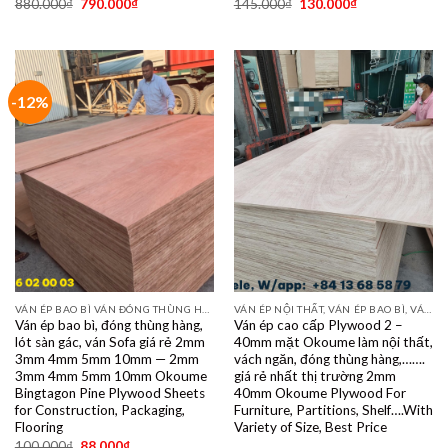
880.000
₫
790.000
₫
145.000
₫
130.000
₫
-12%
VÁN ÉP BAO BÌ VÁN ĐÓNG THÙNG HÀNG PALET SẺ THANH LVL SOFA VÁN LÓT SÀN GIÁ RẺ
VÁN ÉP NỘI THẤT, VÁN ÉP BAO BÌ, VÁN SOFA, PALLETS, VÁN SẺ THANH LVL
Ván ép bao bì, đóng thùng hàng,
Ván ép cao cấp Plywood 2 –
lót sàn gác, ván Sofa giá rẻ 2mm
40mm mặt Okoume làm nội thất,
3mm 4mm 5mm 10mm — 2mm
vách ngăn, đóng thùng hàng,…….
3mm 4mm 5mm 10mm Okoume
giá rẻ nhất thị trường 2mm
Bingtagon Pine Plywood Sheets
40mm Okoume Plywood For
for Construction, Packaging,
Furniture, Partitions, Shelf….With
Flooring
Variety of Size, Best Price
100.000
₫
88.000
₫