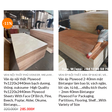
-11%
VÁN NỘI THẤT PHỦ VENEER, MELAMINE, LAMINATE, PLYWOOD BINTANGOR, PITAGO, OKUME, BIRCH, POPLAR, SỒI, ÓC CHÓ, THÔNG, XOAN ĐÀO....
VÁN ÉP NỘI THẤT, VÁN ÉP BAO BÌ, VÁN SOFA, PALLETS, VÁN SẺ THANH LVL
Ván ép nội thất Plywood
Ván ép Plywood 2-40mm mặt
9x1220x2440mm bạch dương,
Bintangor làm bao bì, vách ngăn,
thông, oukoume- High Quality
lót sàn, tủ kệ,….nhiều kích thước
9x1220x2440mm Plywood
– 2mm 40mm Bintangor
Sheets With Face Of Birch, Pine,
Plywood For Packaging,
Beech, Poplar, Alder, Okume,
Partitions, Flooring, Shelf….With
Bintango,…
Variety of Size
320.000
₫
285.000
₫