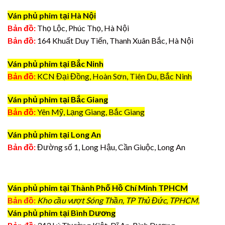
Ván phủ phim tại Hà Nội
Bản đồ:
Thọ Lộc, Phúc Thọ, Hà Nội
Bản đồ:
164 Khuất Duy Tiến, Thanh Xuân Bắc, Hà Nội
Ván phủ phim tại Bắc Ninh
Bản đồ:
KCN Đại Đồng, Hoàn Sơn, Tiên Du, Bắc Ninh
Ván phủ phim tại Bắc Giang
Bản đồ:
Yên Mỹ, Lạng Giang, Bắc Giang
Ván phủ phim tại Long An
Bản đồ:
Đường số 1, Long Hậu, Cần Giuộc, Long An
Ván phủ phim tại Thành Phố Hồ Chí Minh TPHCM
Bản đồ:
Kho cầu vượt Sóng Thần, TP Thủ Đức, TPHCM.
Ván phủ phim tại Bình Dương