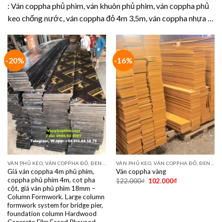
: Ván coppha phủ phim, ván khuôn phủ phim, ván coppha phủ
keo chống nước, ván coppha đỏ 4m 3,5m, ván coppha nhựa …
-20%
-16%
VÁN PHỦ KEO, VÁN COPPHA ĐỎ, ĐEN, VÀNG
VÁN PHỦ KEO, VÁN COPPHA ĐỎ, ĐEN, VÀNG
Giá ván coppha 4m phủ phim,
Ván coppha vàng
coppha phủ phim 4m, cot pha
122.000
₫
102.000
₫
cột, giá ván phủ phim 18mm –
Column Formwork. Large column
formwork system for bridge pier,
foundation column Hardwood
Concrete Film Faced Plywood