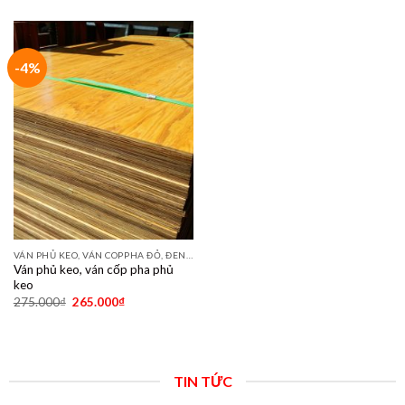
-4%
VÁN PHỦ KEO, VÁN COPPHA ĐỎ, ĐEN, VÀNG
Ván phủ keo, ván cốp pha phủ
keo
275.000
₫
265.000
₫
TIN TỨC