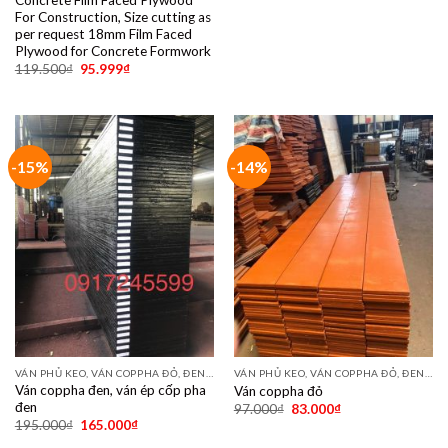
For Construction, Size cutting as
per request 18mm Film Faced
Plywood for Concrete Formwork
119.500
₫
95.999
₫
-15%
-14%
VÁN PHỦ KEO, VÁN COPPHA ĐỎ, ĐEN, VÀNG
VÁN PHỦ KEO, VÁN COPPHA ĐỎ, ĐEN, VÀNG
Ván coppha đen, ván ép cốp pha
Ván coppha đỏ
đen
97.000
₫
83.000
₫
195.000
₫
165.000
₫