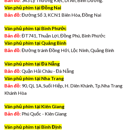
Bản đồ:
343 Lý Thường Kiệt, Dĩ An, Bình Dương.
Ván phủ phim tại Đồng Nai
Bản đồ:
Đường Số 3, KCN1 Biên Hòa, Đồng Nai
Ván phủ phim tại Bình Phước
Bản đồ:
ĐT741, Thuận Lợi, Đồng Phú, Bình Phước
Ván phủ phim tại Quảng Bình
Bản đồ:
Đường tránh Đồng Hới, Lộc Ninh, Quảng Bình
Ván phủ phim tại Đà Nẵng
Bản đồ:
Quận Hải Châu - Đà Nẵng
Ván phủ phim tại Nha Trang
Bản đồ:
90, QL 1A, Suối Hiệp, H. Diên Khánh, Tp.Nha Trang
Khánh Hòa
Ván phủ phim tại Kiên Giang
Bản đồ:
Phú Quốc - Kiên Giang
Ván phủ phim tại Bình Định