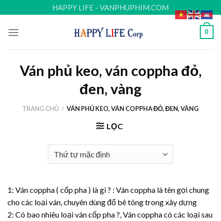
Skip
HAPPY LIFE - VANPHUPHIM.COM
to
content
0
Ván phủ keo, ván coppha đỏ,
đen, vàng
TRANG CHỦ
/
VÁN PHỦ KEO, VÁN COPPHA ĐỎ, ĐEN, VÀNG
LỌC
1: Ván coppha ( cốp pha ) là gì ? : Ván coppha là tên gọi chung
cho các loại ván, chuyên dùng đổ bê tông trong xây dựng
2: Có bao nhiêu loại ván cốp pha ?, Ván coppha có các loại sau