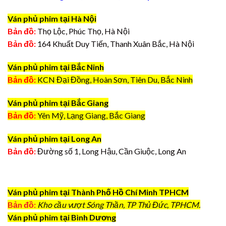
Ván phủ phim tại Hà Nội
Bản đồ:
Thọ Lộc, Phúc Thọ, Hà Nội
Bản đồ:
164 Khuất Duy Tiến, Thanh Xuân Bắc, Hà Nội
Ván phủ phim tại Bắc Ninh
Bản đồ:
KCN Đại Đồng, Hoàn Sơn, Tiên Du, Bắc Ninh
Ván phủ phim tại Bắc Giang
Bản đồ:
Yên Mỹ, Lạng Giang, Bắc Giang
Ván phủ phim tại Long An
Bản đồ:
Đường số 1, Long Hậu, Cần Giuộc, Long An
Ván phủ phim tại Thành Phố Hồ Chí Minh TPHCM
Bản đồ:
Kho cầu vượt Sóng Thần, TP Thủ Đức, TPHCM.
Ván phủ phim tại Bình Dương