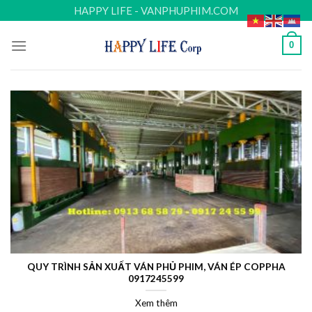
Skip
HAPPY LIFE - VANPHUPHIM.COM
to
content
0
QUY TRÌNH SẢN XUẤT VÁN PHỦ PHIM, VÁN ÉP COPPHA
0917245599
Xem thêm