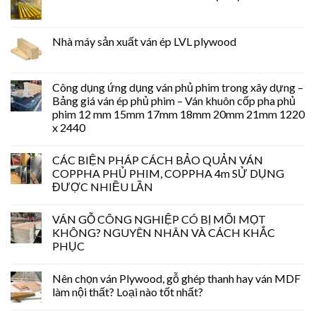
Nhà máy sản xuất ván ép LVL plywood
Công dụng ứng dụng ván phủ phim trong xây dựng –
Bảng giá ván ép phủ phim – Ván khuôn cốp pha phủ
phim 12 mm 15mm 17mm 18mm 20mm 21mm 1220
x 2440
CÁC BIỆN PHÁP CÁCH BẢO QUẢN VÁN
COPPHA PHỦ PHIM, COPPHA 4m SỬ DỤNG
ĐƯỢC NHIỀU LẦN
VÁN GỖ CÔNG NGHIỆP CÓ BỊ MỐI MỌT
KHÔNG? NGUYÊN NHÂN VÀ CÁCH KHẮC
PHỤC
Nên chọn ván Plywood, gỗ ghép thanh hay ván MDF
làm nội thất? Loại nào tốt nhất?