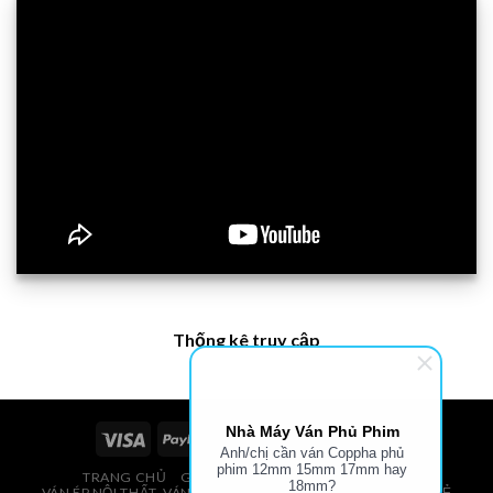
Thống kê truy cập
Nhà Máy Ván Phủ Phim
Anh/chị cần ván Coppha phủ
phim 12mm 15mm 17mm hay
TRANG CHỦ
GIÁ VÁN PHỦ PHIM, VÁN COPPHA
18mm?
VÁN ÉP NỘI THẤT, VÁN ÉP BAO BÌ, VÁN SOFA, PALLETS, VÁN SẺ