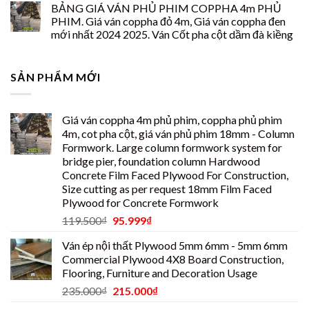
BẢNG GIÁ VÁN PHỦ PHIM COPPHA 4m PHỦ
PHIM. Giá ván coppha đỏ 4m, Giá ván coppha đen
mới nhất 2024 2025. Ván Cốt pha cột dầm đà kiềng
SẢN PHẨM MỚI
Giá ván coppha 4m phủ phim, coppha phủ phim
4m, cot pha cột, giá ván phủ phim 18mm - Column
Formwork. Large column formwork system for
bridge pier, foundation column Hardwood
Concrete Film Faced Plywood For Construction,
Size cutting as per request 18mm Film Faced
Plywood for Concrete Formwork
119.500
₫
95.999
₫
Ván ép nội thất Plywood 5mm 6mm - 5mm 6mm
Commercial Plywood 4X8 Board Construction,
Flooring, Furniture and Decoration Usage
235.000
₫
215.000
₫