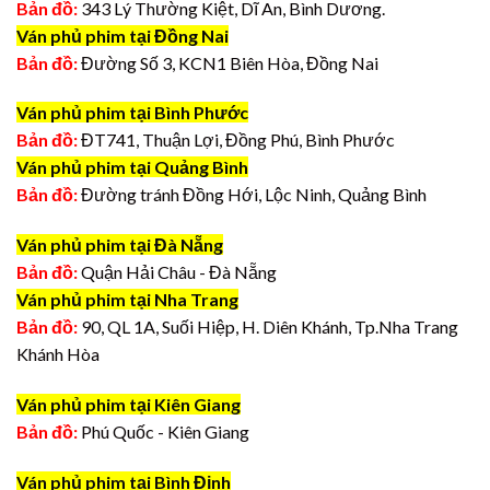
Bản đồ:
343 Lý Thường Kiệt, Dĩ An, Bình Dương.
Ván phủ phim tại Đồng Nai
Bản đồ:
Đường Số 3, KCN1 Biên Hòa, Đồng Nai
Ván phủ phim tại Bình Phước
Bản đồ:
ĐT741, Thuận Lợi, Đồng Phú, Bình Phước
Ván phủ phim tại Quảng Bình
Bản đồ:
Đường tránh Đồng Hới, Lộc Ninh, Quảng Bình
Ván phủ phim tại Đà Nẵng
Bản đồ:
Quận Hải Châu - Đà Nẵng
Ván phủ phim tại Nha Trang
Bản đồ:
90, QL 1A, Suối Hiệp, H. Diên Khánh, Tp.Nha Trang
Khánh Hòa
Ván phủ phim tại Kiên Giang
Bản đồ:
Phú Quốc - Kiên Giang
Ván phủ phim tại Bình Định