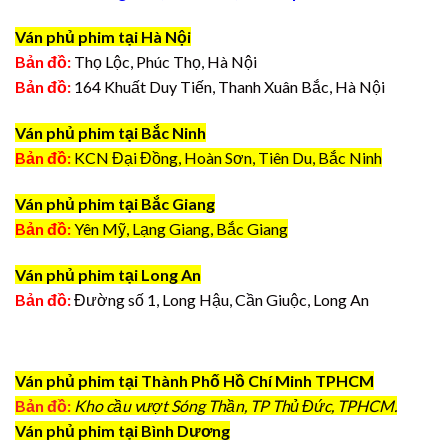
Ván phủ phim tại Hà Nội
Bản đồ:
Thọ Lộc, Phúc Thọ, Hà Nội
Bản đồ:
164 Khuất Duy Tiến, Thanh Xuân Bắc, Hà Nội
Ván phủ phim tại Bắc Ninh
Bản đồ:
KCN Đại Đồng, Hoàn Sơn, Tiên Du, Bắc Ninh
Ván phủ phim tại Bắc Giang
Bản đồ:
Yên Mỹ, Lạng Giang, Bắc Giang
Ván phủ phim tại Long An
Bản đồ:
Đường số 1, Long Hậu, Cần Giuộc, Long An
Ván phủ phim tại Thành Phố Hồ Chí Minh TPHCM
Bản đồ:
Kho cầu vượt Sóng Thần, TP Thủ Đức, TPHCM.
Ván phủ phim tại Bình Dương