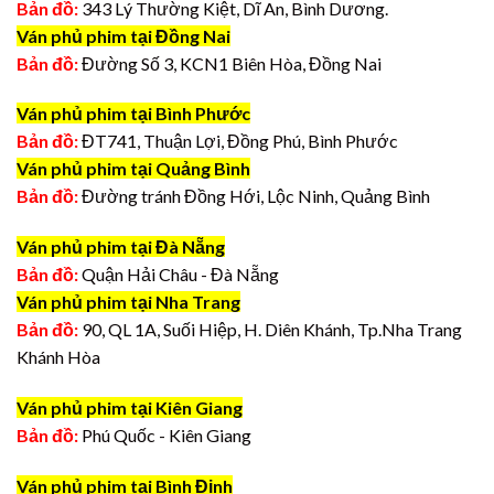
Bản đồ:
343 Lý Thường Kiệt, Dĩ An, Bình Dương.
Ván phủ phim tại Đồng Nai
Bản đồ:
Đường Số 3, KCN1 Biên Hòa, Đồng Nai
Ván phủ phim tại Bình Phước
Bản đồ:
ĐT741, Thuận Lợi, Đồng Phú, Bình Phước
Ván phủ phim tại Quảng Bình
Bản đồ:
Đường tránh Đồng Hới, Lộc Ninh, Quảng Bình
Ván phủ phim tại Đà Nẵng
Bản đồ:
Quận Hải Châu - Đà Nẵng
Ván phủ phim tại Nha Trang
Bản đồ:
90, QL 1A, Suối Hiệp, H. Diên Khánh, Tp.Nha Trang
Khánh Hòa
Ván phủ phim tại Kiên Giang
Bản đồ:
Phú Quốc - Kiên Giang
Ván phủ phim tại Bình Định