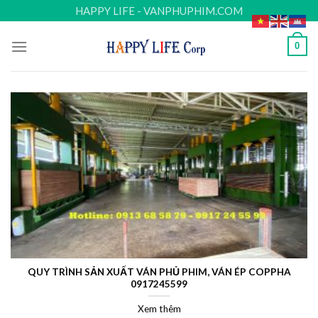
Skip
HAPPY LIFE - VANPHUPHIM.COM
to
content
0
QUY TRÌNH SẢN XUẤT VÁN PHỦ PHIM, VÁN ÉP COPPHA
0917245599
Xem thêm