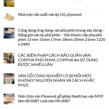
Nhà máy sản xuất ván ép LVL plywood
Công dụng ứng dụng ván phủ phim trong xây dựng –
Bảng giá ván ép phủ phim – Ván khuôn cốp pha phủ
phim 12 mm 15mm 17mm 18mm 20mm 21mm 1220
x 2440
CÁC BIỆN PHÁP CÁCH BẢO QUẢN VÁN
COPPHA PHỦ PHIM, COPPHA 4m SỬ DỤNG
ĐƯỢC NHIỀU LẦN
VÁN GỖ CÔNG NGHIỆP CÓ BỊ MỐI MỌT
KHÔNG? NGUYÊN NHÂN VÀ CÁCH KHẮC
PHỤC
Nên chọn ván Plywood, gỗ ghép thanh hay ván MDF
làm nội thất? Loại nào tốt nhất?