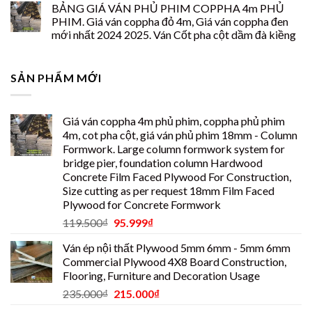
BẢNG GIÁ VÁN PHỦ PHIM COPPHA 4m PHỦ
PHIM. Giá ván coppha đỏ 4m, Giá ván coppha đen
mới nhất 2024 2025. Ván Cốt pha cột dầm đà kiềng
SẢN PHẨM MỚI
Giá ván coppha 4m phủ phim, coppha phủ phim
4m, cot pha cột, giá ván phủ phim 18mm - Column
Formwork. Large column formwork system for
bridge pier, foundation column Hardwood
Concrete Film Faced Plywood For Construction,
Size cutting as per request 18mm Film Faced
Plywood for Concrete Formwork
119.500
₫
95.999
₫
Ván ép nội thất Plywood 5mm 6mm - 5mm 6mm
Commercial Plywood 4X8 Board Construction,
Flooring, Furniture and Decoration Usage
235.000
₫
215.000
₫