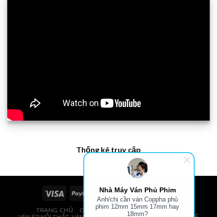
Thống kê truy cập
Nhà Máy Ván Phủ Phim
Anh/chị cần ván Coppha phủ
phim 12mm 15mm 17mm hay
TRANG CHỦ
GIÁ VÁN PHỦ PHIM, VÁN COPPHA
18mm?
VÁN ÉP NỘI THẤT, VÁN ÉP BAO BÌ, VÁN SOFA, PALLETS, VÁN SẺ