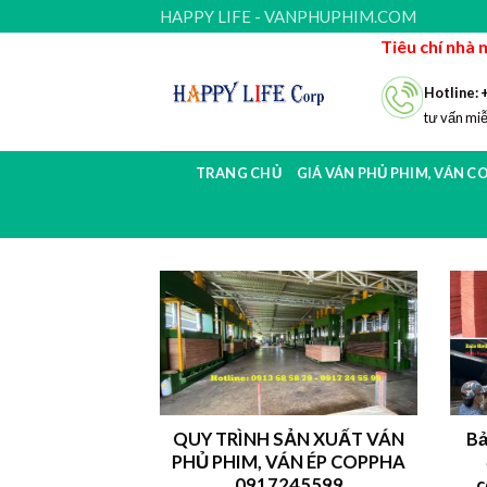
Skip
HAPPY LIFE - VANPHUPHIM.COM
to
Tiêu chí nhà 
content
Hotline: 
tư vấn miễ
TRANG CHỦ
GIÁ VÁN PHỦ PHIM, VÁN C
QUY TRÌNH SẢN XUẤT VÁN
Bả
PHỦ PHIM, VÁN ÉP COPPHA
0917245599
c