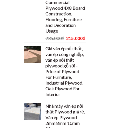
Commercial
Plywood 4X8 Board
Construction,
Flooring, Furniture
and Decoration
Usage
235.000
₫
215.000
₫
Giá ván ép nội thất,
ván ép công nghiệp,
ván ép nội thất
plywood gỗ sồi -
Price of Plywood
For Furniture,
Industrial Plywood,
Oak Plywood For
Interior
Nhà máy ván ép nội
thất Plywood giá rẻ,
Ván ép Plywood
2mm 8mm 10mm