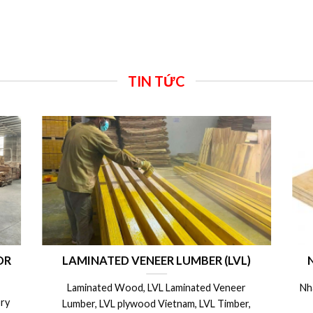
TIN TỨC
ong
CÁC BIỆN PHÁP CÁCH BẢO QUẢN VÁN
V
 –
COPPHA PHỦ PHIM, COPPHA 4m SỬ
m
DỤNG ĐƯỢC NHIỀU LẦN
0 x