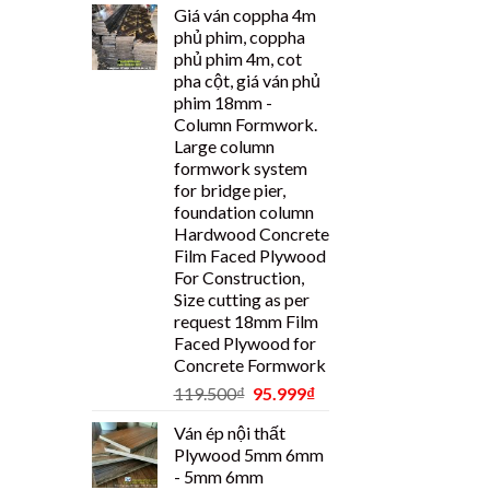
Giá ván coppha 4m
phủ phim, coppha
phủ phim 4m, cot
pha cột, giá ván phủ
phim 18mm -
Column Formwork.
Large column
formwork system
for bridge pier,
foundation column
Hardwood Concrete
Film Faced Plywood
For Construction,
Size cutting as per
request 18mm Film
Faced Plywood for
Concrete Formwork
119.500
₫
95.999
₫
Ván ép nội thất
Plywood 5mm 6mm
- 5mm 6mm