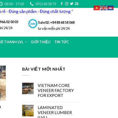
08:00 - 17:00
0913 68 58 79
iá rẻ - Đúng sản phẩm - Đúng chất lượng “
966.02 00 03
Sale02: +84 88 68 58 068
phí 24/24
tư vấn miễn phí 24/24
 SẺ THANH LVL
GIỚI THIỆU
TIN TỨC
BÀI VIẾT MỚI NHẤT
VIETNAM CORE
VENEER FACTORY
FOR EXPORT
m
LAMINATED
VENEER LUMBER
(LVL)