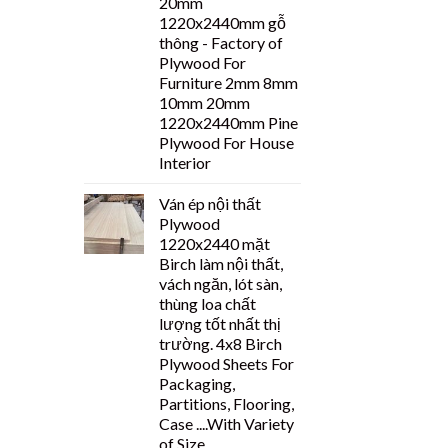
20mm
1220x2440mm gỗ
thông - Factory of
Plywood For
Furniture 2mm 8mm
10mm 20mm
1220x2440mm Pine
Plywood For House
Interior
Ván ép nội thất
Plywood
1220x2440 mặt
Birch làm nội thất,
vách ngăn, lót sàn,
thùng loa chất
lượng tốt nhất thị
trường. 4x8 Birch
Plywood Sheets For
Packaging,
Partitions, Flooring,
Case ....With Variety
of Size