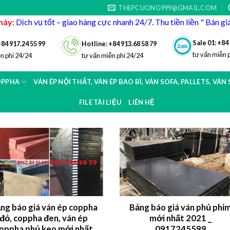
THEPCUONG999@GMAIL.COM
máy:
Dịch vụ tốt – giao hàng cực nhanh 24/7. Thu tiền liền " Bán g
Sale 01: +84
+84 917.24 55 99
Hotline: +84 913.68 58 79
tư vấn miễn 
n phí 24/24
tư vấn miễn phí 24/24
OPPHA
VÁN ÉP NỘI THẤT, VÁN ÉP BAO BÌ, VÁN SOFA, PALLETS, VÁN
FILE TÀI LIỆU
LIÊN HỆ
ng báo giá ván ép coppha
Bảng báo giá ván phủ phi
đỏ, coppha đen, ván ép
mới nhất 2021 _
oppha phủ keo mới nhất
0917245599