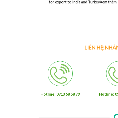
2440
Ván ép phủ phim là một trong những vật li
được ứng dụng khá rộng rãiXem thêm
LIÊN HỆ NHÂ
Hotline: 0913 68 58 79
Hotline: 0