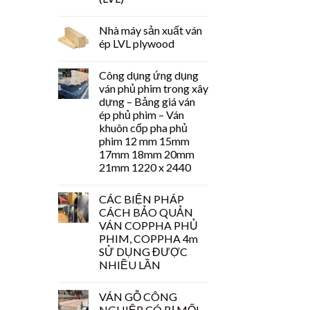
Nhà máy sản xuất ván
ép LVL plywood
Công dụng ứng dụng
ván phủ phim trong xây
dựng – Bảng giá ván
ép phủ phim – Ván
khuôn cốp pha phủ
phim 12 mm 15mm
17mm 18mm 20mm
21mm 1220 x 2440
CÁC BIỆN PHÁP
CÁCH BẢO QUẢN
VÁN COPPHA PHỦ
PHIM, COPPHA 4m
SỬ DỤNG ĐƯỢC
NHIỀU LẦN
VÁN GỖ CÔNG
NGHIỆP CÓ BỊ MỐI