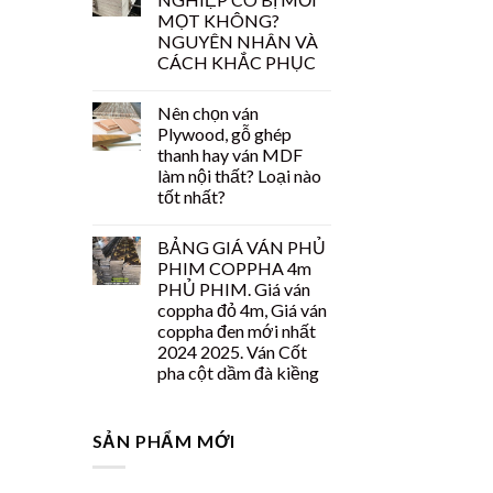
MỌT KHÔNG?
NGUYÊN NHÂN VÀ
CÁCH KHẮC PHỤC
Nên chọn ván
Plywood, gỗ ghép
thanh hay ván MDF
làm nội thất? Loại nào
tốt nhất?
BẢNG GIÁ VÁN PHỦ
PHIM COPPHA 4m
PHỦ PHIM. Giá ván
coppha đỏ 4m, Giá ván
coppha đen mới nhất
2024 2025. Ván Cốt
pha cột dầm đà kiềng
SẢN PHẨM MỚI