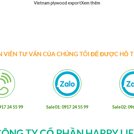
Nhà Máy ván coppha phủ phim, coppha cột dầm
Cô
đà 4m giá rẻ nhất thịXem thêm
ệu
N VIÊN TƯ VẤN CỦA CHÚNG TÔI ĐỂ ĐƯỢC HỖ 
917 24 55 99
Sale01: 0917 24 55 99
Sale02: 09
CÔNG TY CỔ PHẦN HAPPY LIF