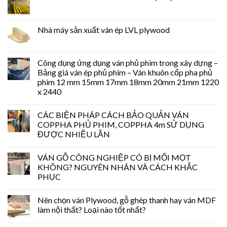
Nhà máy sản xuất ván ép LVL plywood
Công dụng ứng dụng ván phủ phim trong xây dựng –
Bảng giá ván ép phủ phim – Ván khuôn cốp pha phủ
phim 12 mm 15mm 17mm 18mm 20mm 21mm 1220
x 2440
CÁC BIỆN PHÁP CÁCH BẢO QUẢN VÁN
COPPHA PHỦ PHIM, COPPHA 4m SỬ DỤNG
ĐƯỢC NHIỀU LẦN
VÁN GỖ CÔNG NGHIỆP CÓ BỊ MỐI MỌT
KHÔNG? NGUYÊN NHÂN VÀ CÁCH KHẮC
PHỤC
Nên chọn ván Plywood, gỗ ghép thanh hay ván MDF
làm nội thất? Loại nào tốt nhất?