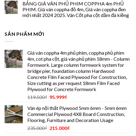
BẢNG GIÁ VÁN PHỦ PHIM COPPHA 4m PHỦ
PHIM. Giá ván coppha đỏ 4m, Giá ván coppha đen
mới nhất 2024 2025. Ván Cốt pha cột dầm đà kiềng
SẢN PHẨM MỚI
Giá ván coppha 4m phủ phim, coppha phủ phim
4m, cot pha cột, giá ván phủ phim 18mm - Column
Formwork. Large column formwork system for
bridge pier, foundation column Hardwood
Concrete Film Faced Plywood For Construction,
Size cutting as per request 18mm Film Faced
Plywood for Concrete Formwork
119.500
₫
95.999
₫
Ván ép nội thất Plywood 5mm 6mm - 5mm 6mm
Commercial Plywood 4X8 Board Construction,
Flooring, Furniture and Decoration Usage
235.000
₫
215.000
₫