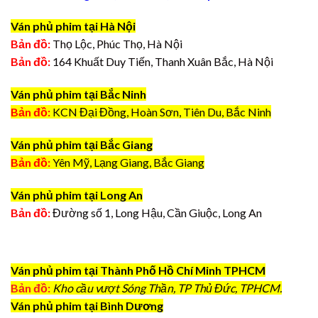
Ván phủ phim tại Hà Nội
Bản đồ:
Thọ Lộc, Phúc Thọ, Hà Nội
Bản đồ:
164 Khuất Duy Tiến, Thanh Xuân Bắc, Hà Nội
Ván phủ phim tại Bắc Ninh
Bản đồ:
KCN Đại Đồng, Hoàn Sơn, Tiên Du, Bắc Ninh
Ván phủ phim tại Bắc Giang
Bản đồ:
Yên Mỹ, Lạng Giang, Bắc Giang
Ván phủ phim tại Long An
Bản đồ:
Đường số 1, Long Hậu, Cần Giuộc, Long An
Ván phủ phim tại Thành Phố Hồ Chí Minh TPHCM
Bản đồ:
Kho cầu vượt Sóng Thần, TP Thủ Đức, TPHCM.
Ván phủ phim tại Bình Dương