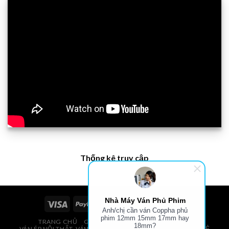
Thống kê truy cập
Nhà Máy Ván Phủ Phim
Anh/chị cần ván Coppha phủ
phim 12mm 15mm 17mm hay
TRANG CHỦ
GIÁ VÁN PHỦ PHIM, VÁN COPPHA
18mm?
VÁN ÉP NỘI THẤT, VÁN ÉP BAO BÌ, VÁN SOFA, PALLETS, VÁN SẺ