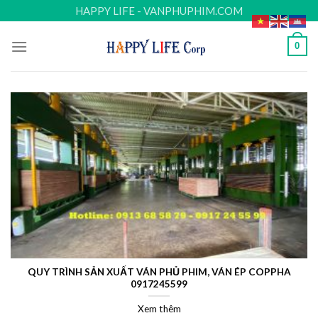
Skip
HAPPY LIFE - VANPHUPHIM.COM
to
content
0
QUY TRÌNH SẢN XUẤT VÁN PHỦ PHIM, VÁN ÉP COPPHA
0917245599
Xem thêm