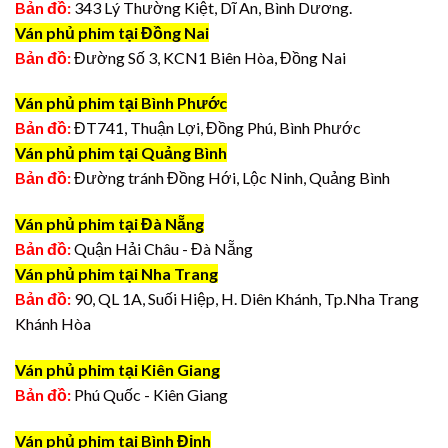
Bản đồ:
343 Lý Thường Kiệt, Dĩ An, Bình Dương.
Ván phủ phim tại Đồng Nai
Bản đồ:
Đường Số 3, KCN1 Biên Hòa, Đồng Nai
Ván phủ phim tại Bình Phước
Bản đồ:
ĐT741, Thuận Lợi, Đồng Phú, Bình Phước
Ván phủ phim tại Quảng Bình
Bản đồ:
Đường tránh Đồng Hới, Lộc Ninh, Quảng Bình
Ván phủ phim tại Đà Nẵng
Bản đồ:
Quận Hải Châu - Đà Nẵng
Ván phủ phim tại Nha Trang
Bản đồ:
90, QL 1A, Suối Hiệp, H. Diên Khánh, Tp.Nha Trang
Khánh Hòa
Ván phủ phim tại Kiên Giang
Bản đồ:
Phú Quốc - Kiên Giang
Ván phủ phim tại Bình Định