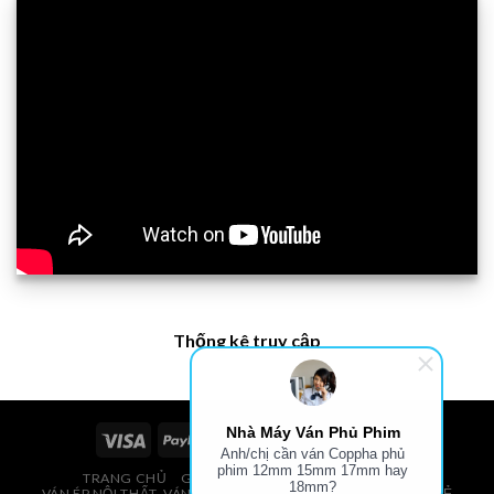
Thống kê truy cập
Nhà Máy Ván Phủ Phim
Anh/chị cần ván Coppha phủ
phim 12mm 15mm 17mm hay
TRANG CHỦ
GIÁ VÁN PHỦ PHIM, VÁN COPPHA
18mm?
VÁN ÉP NỘI THẤT, VÁN ÉP BAO BÌ, VÁN SOFA, PALLETS, VÁN SẺ