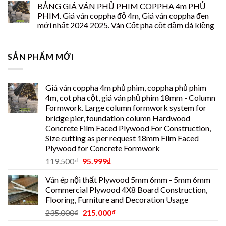
BẢNG GIÁ VÁN PHỦ PHIM COPPHA 4m PHỦ
PHIM. Giá ván coppha đỏ 4m, Giá ván coppha đen
mới nhất 2024 2025. Ván Cốt pha cột dầm đà kiềng
SẢN PHẨM MỚI
Giá ván coppha 4m phủ phim, coppha phủ phim
4m, cot pha cột, giá ván phủ phim 18mm - Column
Formwork. Large column formwork system for
bridge pier, foundation column Hardwood
Concrete Film Faced Plywood For Construction,
Size cutting as per request 18mm Film Faced
Plywood for Concrete Formwork
119.500
₫
95.999
₫
Ván ép nội thất Plywood 5mm 6mm - 5mm 6mm
Commercial Plywood 4X8 Board Construction,
Flooring, Furniture and Decoration Usage
235.000
₫
215.000
₫