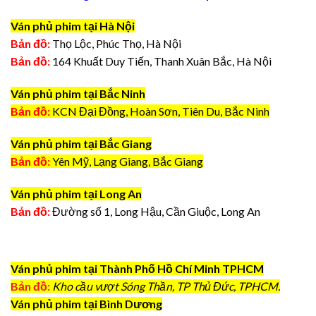
Ván phủ phim tại Hà Nội
Bản đồ:
Thọ Lộc, Phúc Thọ, Hà Nội
Bản đồ:
164 Khuất Duy Tiến, Thanh Xuân Bắc, Hà Nội
Ván phủ phim tại Bắc Ninh
Bản đồ:
KCN Đại Đồng, Hoàn Sơn, Tiên Du, Bắc Ninh
Ván phủ phim tại Bắc Giang
Bản đồ:
Yên Mỹ, Lạng Giang, Bắc Giang
Ván phủ phim tại Long An
Bản đồ:
Đường số 1, Long Hậu, Cần Giuộc, Long An
Ván phủ phim tại Thành Phố Hồ Chí Minh TPHCM
Bản đồ:
Kho cầu vượt Sóng Thần, TP Thủ Đức, TPHCM.
Ván phủ phim tại Bình Dương