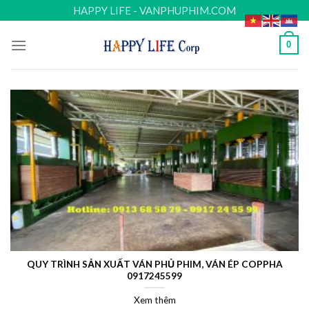
Skip
HAPPY LIFE - VANPHUPHIM.COM
to
content
0
QUY TRÌNH SẢN XUẤT VÁN PHỦ PHIM, VÁN ÉP COPPHA
0917245599
Xem thêm