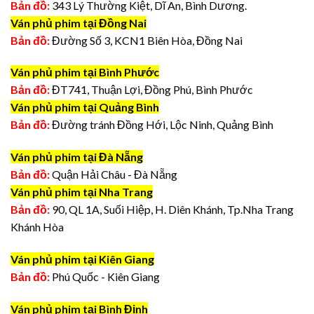
Bản đồ:
343 Lý Thường Kiệt, Dĩ An, Bình Dương.
Ván phủ phim tại Đồng Nai
Bản đồ:
Đường Số 3, KCN1 Biên Hòa, Đồng Nai
Ván phủ phim tại Bình Phước
Bản đồ:
ĐT741, Thuận Lợi, Đồng Phú, Bình Phước
Ván phủ phim tại Quảng Bình
Bản đồ:
Đường tránh Đồng Hới, Lộc Ninh, Quảng Bình
Ván phủ phim tại Đà Nẵng
Bản đồ:
Quận Hải Châu - Đà Nẵng
Ván phủ phim tại Nha Trang
Bản đồ:
90, QL 1A, Suối Hiệp, H. Diên Khánh, Tp.Nha Trang
Khánh Hòa
Ván phủ phim tại Kiên Giang
Bản đồ:
Phú Quốc - Kiên Giang
Ván phủ phim tại Bình Định