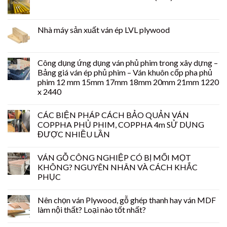
Nhà máy sản xuất ván ép LVL plywood
Công dụng ứng dụng ván phủ phim trong xây dựng –
Bảng giá ván ép phủ phim – Ván khuôn cốp pha phủ
phim 12 mm 15mm 17mm 18mm 20mm 21mm 1220
x 2440
CÁC BIỆN PHÁP CÁCH BẢO QUẢN VÁN
COPPHA PHỦ PHIM, COPPHA 4m SỬ DỤNG
ĐƯỢC NHIỀU LẦN
VÁN GỖ CÔNG NGHIỆP CÓ BỊ MỐI MỌT
KHÔNG? NGUYÊN NHÂN VÀ CÁCH KHẮC
PHỤC
Nên chọn ván Plywood, gỗ ghép thanh hay ván MDF
làm nội thất? Loại nào tốt nhất?