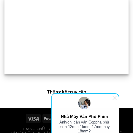
Thống kê truy cập
Nhà Máy Ván Phủ Phim
Anh/chị cần ván Coppha phủ
phim 12mm 15mm 17mm hay
TRANG CHỦ
GIÁ VÁN PHỦ PHIM, VÁN COPPHA
18mm?
VÁN ÉP NỘI THẤT, VÁN ÉP BAO BÌ, VÁN SOFA, PALLETS, VÁN SẺ