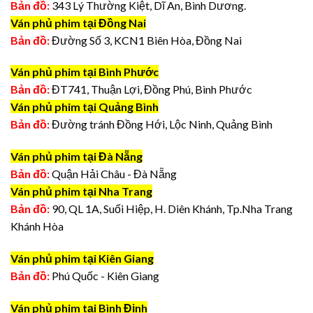
Bản đồ:
343 Lý Thường Kiệt, Dĩ An, Bình Dương.
Ván phủ phim tại Đồng Nai
Bản đồ:
Đường Số 3, KCN1 Biên Hòa, Đồng Nai
Ván phủ phim tại Bình Phước
Bản đồ:
ĐT741, Thuận Lợi, Đồng Phú, Bình Phước
Ván phủ phim tại Quảng Bình
Bản đồ:
Đường tránh Đồng Hới, Lộc Ninh, Quảng Bình
Ván phủ phim tại Đà Nẵng
Bản đồ:
Quận Hải Châu - Đà Nẵng
Ván phủ phim tại Nha Trang
Bản đồ:
90, QL 1A, Suối Hiệp, H. Diên Khánh, Tp.Nha Trang
Khánh Hòa
Ván phủ phim tại Kiên Giang
Bản đồ:
Phú Quốc - Kiên Giang
Ván phủ phim tại Bình Định