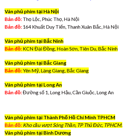
Ván phủ phim tại Hà Nội
Bản đồ:
Thọ Lộc, Phúc Thọ, Hà Nội
Bản đồ:
164 Khuất Duy Tiến, Thanh Xuân Bắc, Hà Nội
Ván phủ phim tại Bắc Ninh
Bản đồ:
KCN Đại Đồng, Hoàn Sơn, Tiên Du, Bắc Ninh
Ván phủ phim tại Bắc Giang
Bản đồ:
Yên Mỹ, Lạng Giang, Bắc Giang
Ván phủ phim tại Long An
Bản đồ:
Đường số 1, Long Hậu, Cần Giuộc, Long An
Ván phủ phim tại Thành Phố Hồ Chí Minh TPHCM
Bản đồ:
Kho cầu vượt Sóng Thần, TP Thủ Đức, TPHCM.
Ván phủ phim tại Bình Dương