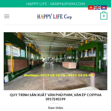
Skip
HAPPY LIFE - VANPHUPHIM.COM
to
content
0
QUY TRÌNH SẢN XUẤT VÁN PHỦ PHIM, VÁN ÉP COPPHA
0917245599
Xem thêm