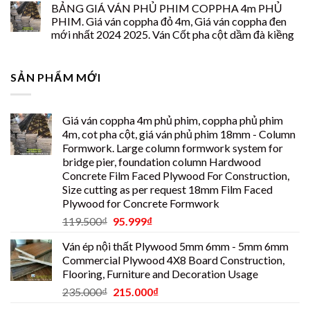
BẢNG GIÁ VÁN PHỦ PHIM COPPHA 4m PHỦ
PHIM. Giá ván coppha đỏ 4m, Giá ván coppha đen
mới nhất 2024 2025. Ván Cốt pha cột dầm đà kiềng
SẢN PHẨM MỚI
Giá ván coppha 4m phủ phim, coppha phủ phim
4m, cot pha cột, giá ván phủ phim 18mm - Column
Formwork. Large column formwork system for
bridge pier, foundation column Hardwood
Concrete Film Faced Plywood For Construction,
Size cutting as per request 18mm Film Faced
Plywood for Concrete Formwork
119.500
₫
95.999
₫
Ván ép nội thất Plywood 5mm 6mm - 5mm 6mm
Commercial Plywood 4X8 Board Construction,
Flooring, Furniture and Decoration Usage
235.000
₫
215.000
₫