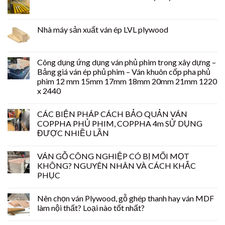
Nhà máy sản xuất ván ép LVL plywood
Công dụng ứng dụng ván phủ phim trong xây dựng –
Bảng giá ván ép phủ phim – Ván khuôn cốp pha phủ
phim 12 mm 15mm 17mm 18mm 20mm 21mm 1220
x 2440
CÁC BIỆN PHÁP CÁCH BẢO QUẢN VÁN
COPPHA PHỦ PHIM, COPPHA 4m SỬ DỤNG
ĐƯỢC NHIỀU LẦN
VÁN GỖ CÔNG NGHIỆP CÓ BỊ MỐI MỌT
KHÔNG? NGUYÊN NHÂN VÀ CÁCH KHẮC
PHỤC
Nên chọn ván Plywood, gỗ ghép thanh hay ván MDF
làm nội thất? Loại nào tốt nhất?