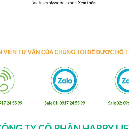
Nhà Máy ván coppha phủ phim, coppha cột dầm
Cô
đà 4m giá rẻ nhất thịXem thêm
u
N VIÊN TƯ VẤN CỦA CHÚNG TÔI ĐỂ ĐƯỢC HỖ 
917 24 55 99
Sale01: 0917 24 55 99
Sale02: 09
CÔNG TY CỔ PHẦN HAPPY LIF