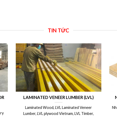
TIN TỨC
ong
CÁC BIỆN PHÁP CÁCH BẢO QUẢN VÁN
V
 –
COPPHA PHỦ PHIM, COPPHA 4m SỬ
DỤNG ĐƯỢC NHIỀU LẦN
 x