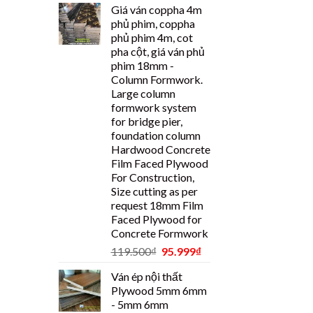
Giá ván coppha 4m
phủ phim, coppha
phủ phim 4m, cot
pha cột, giá ván phủ
phim 18mm -
Column Formwork.
Large column
formwork system
for bridge pier,
foundation column
Hardwood Concrete
Film Faced Plywood
For Construction,
Size cutting as per
request 18mm Film
Faced Plywood for
Concrete Formwork
119.500
₫
95.999
₫
Ván ép nội thất
Plywood 5mm 6mm
- 5mm 6mm