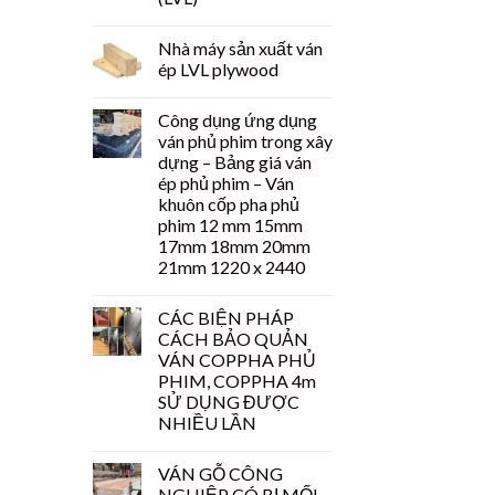
Nhà máy sản xuất ván
ép LVL plywood
Công dụng ứng dụng
ván phủ phim trong xây
dựng – Bảng giá ván
ép phủ phim – Ván
khuôn cốp pha phủ
phim 12 mm 15mm
17mm 18mm 20mm
21mm 1220 x 2440
CÁC BIỆN PHÁP
CÁCH BẢO QUẢN
VÁN COPPHA PHỦ
PHIM, COPPHA 4m
SỬ DỤNG ĐƯỢC
NHIỀU LẦN
VÁN GỖ CÔNG
NGHIỆP CÓ BỊ MỐI