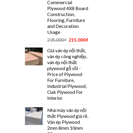
Commercial
Plywood 4X8 Board
Construction,
Flooring, Furniture
and Decoration
Usage
235.000
₫
215.000
₫
Giá ván ép nội thất,
ván ép công nghiệp,
ván ép nội thất
plywood gỗ sồi -
Price of Plywood
For Furniture,
Industrial Plywood,
Oak Plywood For
Interior
Nhà máy ván ép nội
thất Plywood giá rẻ,
Ván ép Plywood
2mm 8mm 10mm