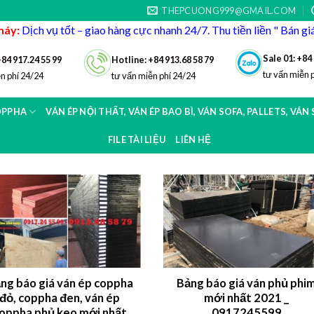
THEPCUONG999@GMAIL.COM
máy:
Dịch vụ tốt – giao hàng cực nhanh 24/7. Thu tiền liền " Bán g
Sale 01: +84
+84 917.24 55 99
Hotline: +84 913.68 58 79
tư vấn miễn 
n phí 24/24
tư vấn miễn phí 24/24
OPPHA
VÁN ÉP NỘI THẤT, VÁN ÉP BAO BÌ, VÁN SOFA, PALLETS, VÁN
FILE TÀI LIỆU
LIÊN HỆ
ng báo giá ván ép coppha
Bảng báo giá ván phủ phi
đỏ, coppha đen, ván ép
mới nhất 2021 _
oppha phủ keo mới nhất
0917245599