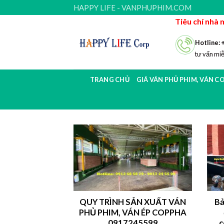
Skip
HAPPY LIFE - VANPHUPHIM.COM
to
Tiêu chí nhà 
content
Hotline: 
tư vấn miễ
TRANG CHỦ
GIÁ VÁN PHỦ PHIM, VÁN C
QUY TRÌNH SẢN XUẤT VÁN
Bả
PHỦ PHIM, VÁN ÉP COPPHA
0917245599
c