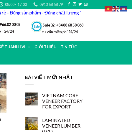
08:00 - 17:00
0913 68 58 79
iá rẻ - Đúng sản phẩm - Đúng chất lượng “
966.02 00 03
Sale02: +84 88 68 58 068
phí 24/24
tư vấn miễn phí 24/24
 SẺ THANH LVL
GIỚI THIỆU
TIN TỨC
BÀI VIẾT MỚI NHẤT
VIETNAM CORE
VENEER FACTORY
FOR EXPORT
m
LAMINATED
VENEER LUMBER
(LVL)