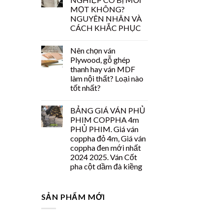
MỌT KHÔNG?
NGUYÊN NHÂN VÀ
CÁCH KHẮC PHỤC
Nên chọn ván
Plywood, gỗ ghép
thanh hay ván MDF
làm nội thất? Loại nào
tốt nhất?
BẢNG GIÁ VÁN PHỦ
PHIM COPPHA 4m
PHỦ PHIM. Giá ván
coppha đỏ 4m, Giá ván
coppha đen mới nhất
2024 2025. Ván Cốt
pha cột dầm đà kiềng
SẢN PHẨM MỚI