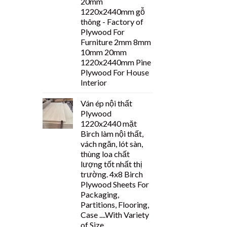
20mm
1220x2440mm gỗ
thông - Factory of
Plywood For
Furniture 2mm 8mm
10mm 20mm
1220x2440mm Pine
Plywood For House
Interior
Ván ép nội thất
Plywood
1220x2440 mặt
Birch làm nội thất,
vách ngăn, lót sàn,
thùng loa chất
lượng tốt nhất thị
trường. 4x8 Birch
Plywood Sheets For
Packaging,
Partitions, Flooring,
Case ....With Variety
of Size