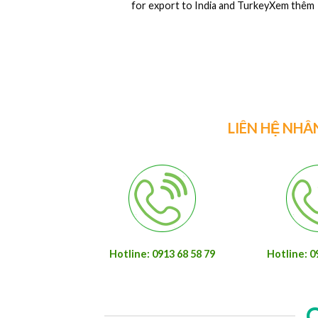
2440
Ván ép phủ phim là một trong những vật liệ
được ứng dụng khá rộng rãiXem thêm
LIÊN HỆ NHÂ
Hotline: 0913 68 58 79
Hotline: 0