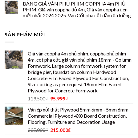
BẢNG GIÁ VÁN PHỦ PHIM COPPHA 4m PHỦ
PHIM. Giá ván coppha đỏ 4m, Giá ván coppha đen
mới nhất 2024 2025. Ván Cốt pha cột dầm đà kiềng
SẢN PHẨM MỚI
Giá ván coppha 4m phủ phim, coppha phủ phim
4m, cot pha cột, giá ván phủ phim 18mm - Column
Formwork. Large column formwork system for
bridge pier, foundation column Hardwood
Concrete Film Faced Plywood For Construction,
Size cutting as per request 18mm Film Faced
Plywood for Concrete Formwork
119.500
₫
95.999
₫
Ván ép nội thất Plywood 5mm 6mm - 5mm 6mm
Commercial Plywood 4X8 Board Construction,
Flooring, Furniture and Decoration Usage
235.000
₫
215.000
₫