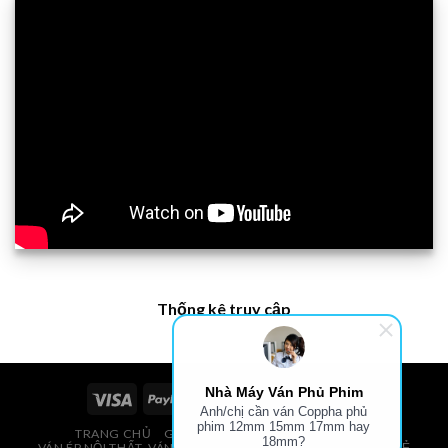
Thống kê truy cập
Nhà Máy Ván Phủ Phim
Anh/chị cần ván Coppha phủ
phim 12mm 15mm 17mm hay
TRANG CHỦ
GIÁ VÁN PHỦ PHIM, VÁN COPPHA
18mm?
VÁN ÉP NỘI THẤT, VÁN ÉP BAO BÌ, VÁN SOFA, PALLETS, VÁN SẺ