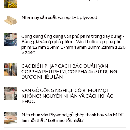
Nhà máy sản xuất ván ép LVL plywood
Công dụng ứng dụng ván phủ phim trong xây dựng –
Bảng giá ván ép phủ phim – Ván khuôn cốp pha phủ
phim 12 mm 15mm 17mm 18mm 20mm 21mm 1220
x 2440
CÁC BIỆN PHÁP CÁCH BẢO QUẢN VÁN
COPPHA PHỦ PHIM, COPPHA 4m SỬ DỤNG
ĐƯỢC NHIỀU LẦN
VÁN GỖ CÔNG NGHIỆP CÓ BỊ MỐI MỌT
KHÔNG? NGUYÊN NHÂN VÀ CÁCH KHẮC
PHỤC
Nên chọn ván Plywood, gỗ ghép thanh hay ván MDF
làm nội thất? Loại nào tốt nhất?