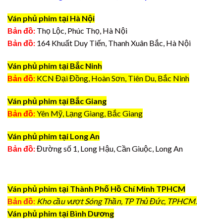
Ván phủ phim tại Hà Nội
Bản đồ:
Thọ Lộc, Phúc Thọ, Hà Nội
Bản đồ:
164 Khuất Duy Tiến, Thanh Xuân Bắc, Hà Nội
Ván phủ phim tại Bắc Ninh
Bản đồ:
KCN Đại Đồng, Hoàn Sơn, Tiên Du, Bắc Ninh
Ván phủ phim tại Bắc Giang
Bản đồ:
Yên Mỹ, Lạng Giang, Bắc Giang
Ván phủ phim tại Long An
Bản đồ:
Đường số 1, Long Hậu, Cần Giuộc, Long An
Ván phủ phim tại Thành Phố Hồ Chí Minh TPHCM
Bản đồ:
Kho cầu vượt Sóng Thần, TP Thủ Đức, TPHCM.
Ván phủ phim tại Bình Dương