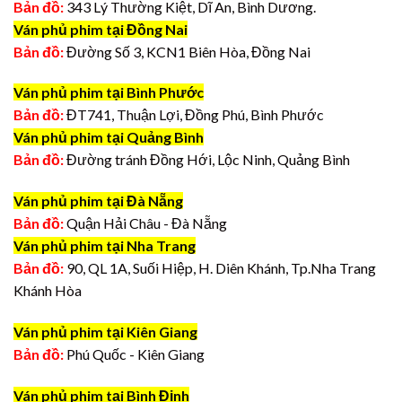
Bản đồ:
343 Lý Thường Kiệt, Dĩ An, Bình Dương.
Ván phủ phim tại Đồng Nai
Bản đồ:
Đường Số 3, KCN1 Biên Hòa, Đồng Nai
Ván phủ phim tại Bình Phước
Bản đồ:
ĐT741, Thuận Lợi, Đồng Phú, Bình Phước
Ván phủ phim tại Quảng Bình
Bản đồ:
Đường tránh Đồng Hới, Lộc Ninh, Quảng Bình
Ván phủ phim tại Đà Nẵng
Bản đồ:
Quận Hải Châu - Đà Nẵng
Ván phủ phim tại Nha Trang
Bản đồ:
90, QL 1A, Suối Hiệp, H. Diên Khánh, Tp.Nha Trang
Khánh Hòa
Ván phủ phim tại Kiên Giang
Bản đồ:
Phú Quốc - Kiên Giang
Ván phủ phim tại Bình Định