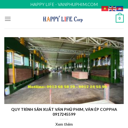
Skip
HAPPY LIFE - VANPHUPHIM.COM
to
content
0
QUY TRÌNH SẢN XUẤT VÁN PHỦ PHIM, VÁN ÉP COPPHA
0917245599
Xem thêm