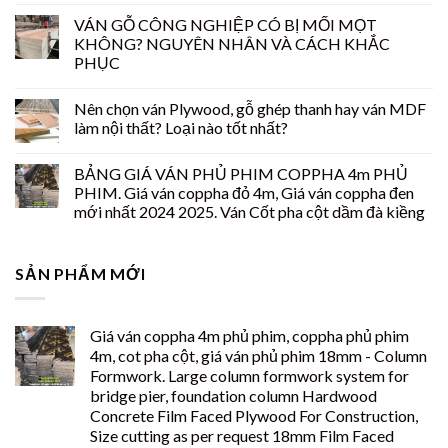
VÁN GỖ CÔNG NGHIỆP CÓ BỊ MỐI MỌT
KHÔNG? NGUYÊN NHÂN VÀ CÁCH KHẮC
PHỤC
Nên chọn ván Plywood, gỗ ghép thanh hay ván MDF
làm nội thất? Loại nào tốt nhất?
BẢNG GIÁ VÁN PHỦ PHIM COPPHA 4m PHỦ
PHIM. Giá ván coppha đỏ 4m, Giá ván coppha đen
mới nhất 2024 2025. Ván Cốt pha cột dầm đà kiềng
SẢN PHẨM MỚI
Giá ván coppha 4m phủ phim, coppha phủ phim
4m, cot pha cột, giá ván phủ phim 18mm - Column
Formwork. Large column formwork system for
bridge pier, foundation column Hardwood
Concrete Film Faced Plywood For Construction,
Size cutting as per request 18mm Film Faced