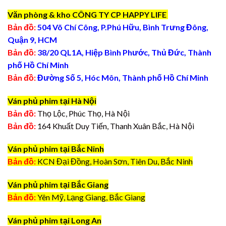
Văn phòng & kho CÔNG TY CP HAPPY LIFE
Bản đồ:
504 Võ Chí Công, P.Phú Hữu, Bình Trưng Đông,
Quận 9, HCM
Bản đồ:
38/20 QL1A, Hiệp Bình Phước, Thủ Đức, Thành
phố Hồ Chí Minh
Bản đồ:
Đường Số 5, Hóc Môn, Thành phố Hồ Chí Minh
Ván phủ phim tại Hà Nội
Bản đồ:
Thọ Lộc, Phúc Thọ, Hà Nội
Bản đồ:
164 Khuất Duy Tiến, Thanh Xuân Bắc, Hà Nội
Ván phủ phim tại Bắc Ninh
Bản đồ:
KCN Đại Đồng, Hoàn Sơn, Tiên Du, Bắc Ninh
Ván phủ phim tại Bắc Giang
Bản đồ:
Yên Mỹ, Lạng Giang, Bắc Giang
Ván phủ phim tại Long An