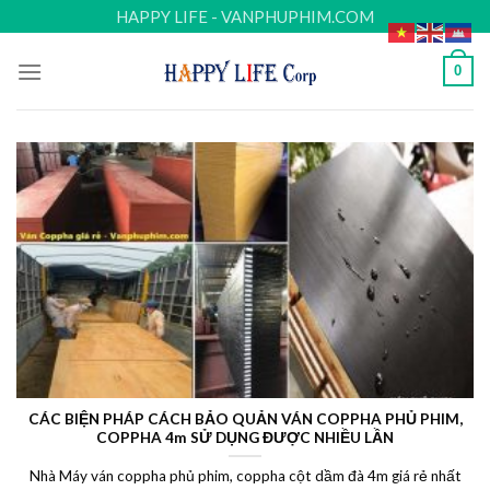
Skip
HAPPY LIFE - VANPHUPHIM.COM
to
content
0
CÁC BIỆN PHÁP CÁCH BẢO QUẢN VÁN COPPHA PHỦ PHIM,
COPPHA 4m SỬ DỤNG ĐƯỢC NHIỀU LẦN
Nhà Máy ván coppha phủ phim, coppha cột dầm đà 4m giá rẻ nhất