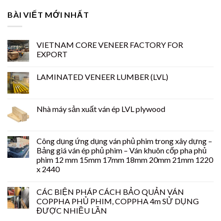
BÀI VIẾT MỚI NHẤT
VIETNAM CORE VENEER FACTORY FOR
EXPORT
LAMINATED VENEER LUMBER (LVL)
Nhà máy sản xuất ván ép LVL plywood
Công dụng ứng dụng ván phủ phim trong xây dựng –
Bảng giá ván ép phủ phim – Ván khuôn cốp pha phủ
phim 12 mm 15mm 17mm 18mm 20mm 21mm 1220
x 2440
CÁC BIỆN PHÁP CÁCH BẢO QUẢN VÁN
COPPHA PHỦ PHIM, COPPHA 4m SỬ DỤNG
ĐƯỢC NHIỀU LẦN