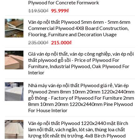
Plywood for Concrete Formwork
119.500
₫
95.999
₫
Ván ép nội thất Plywood 5mm 6mm - 5mm 6mm
Commercial Plywood 4X8 Board Construction,
Flooring, Furniture and Decoration Usage
235.000
₫
215.000
₫
Giá ván ép nội thất, ván ép công nghiệp, ván ép nội
thất plywood gỗ sồi - Price of Plywood For
Furniture, Industrial Plywood, Oak Plywood For
Interior
Nhà máy ván ép nội thất Plywood giá rẻ, Ván ép
Plywood 2mm 8mm 10mm 20mm 1220x2440mm
gỗ thông - Factory of Plywood For Furniture 2mm
8mm 10mm 20mm 1220x2440mm Pine Plywood
For House Interior
Ván ép nội thất Plywood 1220x2440 mặt Birch
làm nội thất, vách ngăn, lót sàn, thùng loa chất
lượng tốt nhất thị trường. 4x8 Birch Plywood