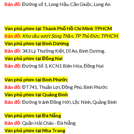
Bản đồ:
Đường số 1, Long Hậu, Cần Giuộc, Long An
Ván phủ phim tại Thành Phố Hồ Chí Minh TPHCM
Bản đồ:
Kho cầu vượt Sóng Thần, TP Thủ Đức, TPHCM.
Ván phủ phim tại Bình Dương
Bản đồ:
343 Lý Thường Kiệt, Dĩ An, Bình Dương.
Ván phủ phim tại Đồng Nai
Bản đồ:
Đường Số 3, KCN1 Biên Hòa, Đồng Nai
Ván phủ phim tại Bình Phước
Bản đồ:
ĐT741, Thuận Lợi, Đồng Phú, Bình Phước
Ván phủ phim tại Quảng Bình
Bản đồ:
Đường tránh Đồng Hới, Lộc Ninh, Quảng Bình
Ván phủ phim tại Đà Nẵng
Bản đồ:
Quận Hải Châu - Đà Nẵng
Ván phủ phim tại Nha Trang