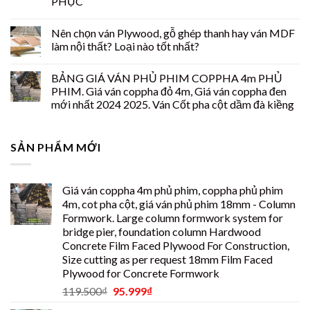
PHỤC
Nên chọn ván Plywood, gỗ ghép thanh hay ván MDF
làm nội thất? Loại nào tốt nhất?
BẢNG GIÁ VÁN PHỦ PHIM COPPHA 4m PHỦ
PHIM. Giá ván coppha đỏ 4m, Giá ván coppha đen
mới nhất 2024 2025. Ván Cốt pha cột dầm đà kiềng
SẢN PHẨM MỚI
Giá ván coppha 4m phủ phim, coppha phủ phim
4m, cot pha cột, giá ván phủ phim 18mm - Column
Formwork. Large column formwork system for
bridge pier, foundation column Hardwood
Concrete Film Faced Plywood For Construction,
Size cutting as per request 18mm Film Faced
Plywood for Concrete Formwork
119.500
₫
95.999
₫