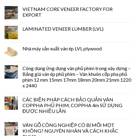
VIETNAM CORE VENEER FACTORY FOR
EXPORT
LAMINATED VENEER LUMBER (LVL)
Nhà máy sản xuất ván ép LVL plywood
Công dụng ứng dụng ván phủ phim trong xây dựng –
Bảng giá ván ép phủ phim – Ván khuôn cốp pha phủ
phim 12 mm 15mm 17mm 18mm 20mm 21mm 1220
x 2440
CÁC BIỆN PHÁP CÁCH BẢO QUẢN VÁN
COPPHA PHỦ PHIM, COPPHA 4m SỬ DỤNG
ĐƯỢC NHIỀU LẦN
VÁN GỖ CÔNG NGHIỆP CÓ BỊ MỐI MỌT
KHÔNG? NGUYÊN NHÂN VÀ CÁCH KHẮC