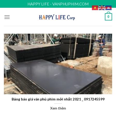
Skip
HAPPY LIFE - VANPHUPHIM.COM
to
content
0
Bảng báo giá ván phủ phim mới nhất 2021 _ 0917245599
Xem thêm