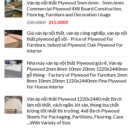
Ván ép nội thất Plywood 5mm 6mm - 5mm 6mm
Commercial Plywood 4X8 Board Construction,
Flooring, Furniture and Decoration Usage
235.000
₫
215.000
₫
Giá ván ép nội thất, ván ép công nghiệp, ván ép nội
thất plywood gỗ sồi - Price of Plywood For
Furniture, Industrial Plywood, Oak Plywood For
Interior
Nhà máy ván ép nội thất Plywood giá rẻ, Ván ép
Plywood 2mm 8mm 10mm 20mm 1220x2440mm
gỗ thông - Factory of Plywood For Furniture 2mm
8mm 10mm 20mm 1220x2440mm Pine Plywood
For House Interior
Ván ép nội thất Plywood 1220x2440 mặt Birch
làm nội thất, vách ngăn, lót sàn, thùng loa chất
lượng tốt nhất thị trường. 4x8 Birch Plywood
Sheets For Packaging, Partitions, Flooring, Case
....With Variety of Size