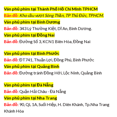
Ván phủ phim tại Thành Phố Hồ Chí Minh TPHCM
Bản đồ:
Kho cầu vượt Sóng Thần, TP Thủ Đức, TPHCM.
Ván phủ phim tại Bình Dương
Bản đồ:
343 Lý Thường Kiệt, Dĩ An, Bình Dương.
Ván phủ phim tại Đồng Nai
Bản đồ:
Đường Số 3, KCN1 Biên Hòa, Đồng Nai
Ván phủ phim tại Bình Phước
Bản đồ:
ĐT741, Thuận Lợi, Đồng Phú, Bình Phước
Ván phủ phim tại Quảng Bình
Bản đồ:
Đường tránh Đồng Hới, Lộc Ninh, Quảng Bình
Ván phủ phim tại Đà Nẵng
Bản đồ:
Quận Hải Châu - Đà Nẵng
Ván phủ phim tại Nha Trang
Bản đồ:
90, QL 1A, Suối Hiệp, H. Diên Khánh, Tp.Nha Trang
Khánh Hòa