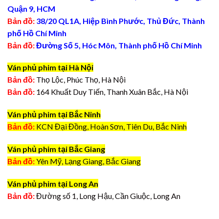
Quận 9, HCM
Bản đồ:
38/20 QL1A, Hiệp Bình Phước, Thủ Đức, Thành
phố Hồ Chí Minh
Bản đồ:
Đường Số 5, Hóc Môn, Thành phố Hồ Chí Minh
Ván phủ phim tại Hà Nội
Bản đồ:
Thọ Lộc, Phúc Thọ, Hà Nội
Bản đồ:
164 Khuất Duy Tiến, Thanh Xuân Bắc, Hà Nội
Ván phủ phim tại Bắc Ninh
Bản đồ:
KCN Đại Đồng, Hoàn Sơn, Tiên Du, Bắc Ninh
Ván phủ phim tại Bắc Giang
Bản đồ:
Yên Mỹ, Lạng Giang, Bắc Giang
Ván phủ phim tại Long An
Bản đồ:
Đường số 1, Long Hậu, Cần Giuộc, Long An