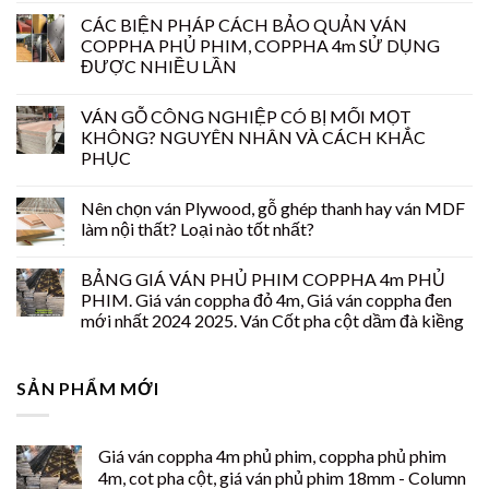
CÁC BIỆN PHÁP CÁCH BẢO QUẢN VÁN
COPPHA PHỦ PHIM, COPPHA 4m SỬ DỤNG
ĐƯỢC NHIỀU LẦN
VÁN GỖ CÔNG NGHIỆP CÓ BỊ MỐI MỌT
KHÔNG? NGUYÊN NHÂN VÀ CÁCH KHẮC
PHỤC
Nên chọn ván Plywood, gỗ ghép thanh hay ván MDF
làm nội thất? Loại nào tốt nhất?
BẢNG GIÁ VÁN PHỦ PHIM COPPHA 4m PHỦ
PHIM. Giá ván coppha đỏ 4m, Giá ván coppha đen
mới nhất 2024 2025. Ván Cốt pha cột dầm đà kiềng
SẢN PHẨM MỚI
Giá ván coppha 4m phủ phim, coppha phủ phim
4m, cot pha cột, giá ván phủ phim 18mm - Column