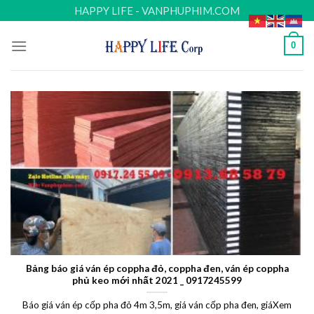
Skip
HAPPY LIFE - VANPHUPHIM.COM
to
content
0
Bảng báo giá ván ép coppha đỏ, coppha đen, ván ép coppha
phủ keo mới nhất 2021 _ 0917245599
Báo giá ván ép cốp pha đỏ 4m 3,5m, giá ván cốp pha đen, giáXem