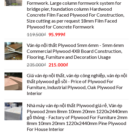
Formwork. Large column formwork system for
bridge pier, foundation column Hardwood
Concrete Film Faced Plywood For Construction,
Size cutting as per request 18mm Film Faced
Plywood for Concrete Formwork
119.500
₫
95.999
₫
Ván ép nội thất Plywood 5mm 6mm - 5mm 6mm
Commercial Plywood 4X8 Board Construction,
Flooring, Furniture and Decoration Usage
235.000
₫
215.000
₫
Giá ván ép nội thất, ván ép công nghiệp, ván ép nội
thất plywood gỗ sồi - Price of Plywood For
Furniture, Industrial Plywood, Oak Plywood For
Interior
Nhà máy ván ép nội thất Plywood giá rẻ, Ván ép
Plywood 2mm 8mm 10mm 20mm 1220x2440mm
gỗ thông - Factory of Plywood For Furniture 2mm
8mm 10mm 20mm 1220x2440mm Pine Plywood
For House Interior