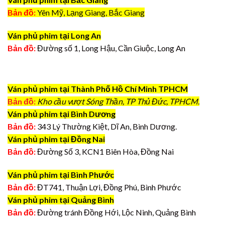
Bản đồ:
Yên Mỹ, Lạng Giang, Bắc Giang
Ván phủ phim tại Long An
Bản đồ:
Đường số 1, Long Hậu, Cần Giuộc, Long An
Ván phủ phim tại Thành Phố Hồ Chí Minh TPHCM
Bản đồ:
Kho cầu vượt Sóng Thần, TP Thủ Đức, TPHCM.
Ván phủ phim tại Bình Dương
Bản đồ:
343 Lý Thường Kiệt, Dĩ An, Bình Dương.
Ván phủ phim tại Đồng Nai
Bản đồ:
Đường Số 3, KCN1 Biên Hòa, Đồng Nai
Ván phủ phim tại Bình Phước
Bản đồ:
ĐT741, Thuận Lợi, Đồng Phú, Bình Phước
Ván phủ phim tại Quảng Bình
Bản đồ:
Đường tránh Đồng Hới, Lộc Ninh, Quảng Bình