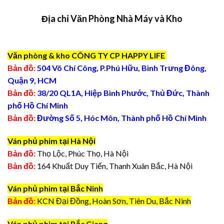
Địa chỉ Văn Phòng Nhà Máy và Kho
Văn phòng & kho CÔNG TY CP HAPPY LIFE
Bản đồ:
504 Võ Chí Công, P.Phú Hữu, Bình Trưng Đông,
Quận 9, HCM
Bản đồ:
38/20 QL1A, Hiệp Bình Phước, Thủ Đức, Thành
phố Hồ Chí Minh
Bản đồ:
Đường Số 5, Hóc Môn, Thành phố Hồ Chí Minh
Ván phủ phim tại Hà Nội
Bản đồ:
Thọ Lộc, Phúc Thọ, Hà Nội
Bản đồ:
164 Khuất Duy Tiến, Thanh Xuân Bắc, Hà Nội
Ván phủ phim tại Bắc Ninh
Bản đồ:
KCN Đại Đồng, Hoàn Sơn, Tiên Du, Bắc Ninh
Ván phủ phim tại Bắc Giang