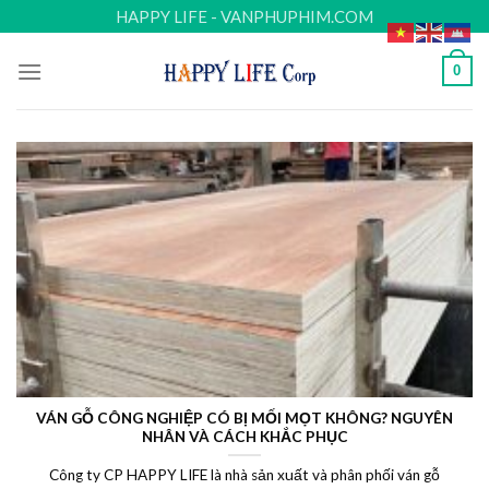
Skip
HAPPY LIFE - VANPHUPHIM.COM
to
content
0
VÁN GỖ CÔNG NGHIỆP CÓ BỊ MỐI MỌT KHÔNG? NGUYÊN
NHÂN VÀ CÁCH KHẮC PHỤC
Công ty CP HAPPY LIFE là nhà sản xuất và phân phối ván gỗ