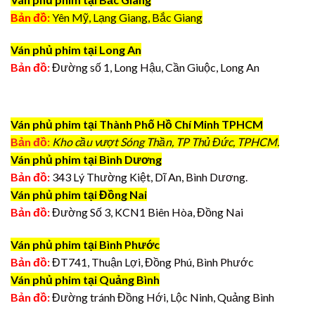
Bản đồ:
Yên Mỹ, Lạng Giang, Bắc Giang
Ván phủ phim tại Long An
Bản đồ:
Đường số 1, Long Hậu, Cần Giuộc, Long An
Ván phủ phim tại Thành Phố Hồ Chí Minh TPHCM
Bản đồ:
Kho cầu vượt Sóng Thần, TP Thủ Đức, TPHCM.
Ván phủ phim tại Bình Dương
Bản đồ:
343 Lý Thường Kiệt, Dĩ An, Bình Dương.
Ván phủ phim tại Đồng Nai
Bản đồ:
Đường Số 3, KCN1 Biên Hòa, Đồng Nai
Ván phủ phim tại Bình Phước
Bản đồ:
ĐT741, Thuận Lợi, Đồng Phú, Bình Phước
Ván phủ phim tại Quảng Bình
Bản đồ:
Đường tránh Đồng Hới, Lộc Ninh, Quảng Bình