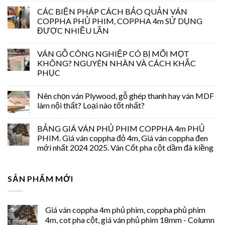
CÁC BIỆN PHÁP CÁCH BẢO QUẢN VÁN
COPPHA PHỦ PHIM, COPPHA 4m SỬ DỤNG
ĐƯỢC NHIỀU LẦN
VÁN GỖ CÔNG NGHIỆP CÓ BỊ MỐI MỌT
KHÔNG? NGUYÊN NHÂN VÀ CÁCH KHẮC
PHỤC
Nên chọn ván Plywood, gỗ ghép thanh hay ván MDF
làm nội thất? Loại nào tốt nhất?
BẢNG GIÁ VÁN PHỦ PHIM COPPHA 4m PHỦ
PHIM. Giá ván coppha đỏ 4m, Giá ván coppha đen
mới nhất 2024 2025. Ván Cốt pha cột dầm đà kiềng
SẢN PHẨM MỚI
Giá ván coppha 4m phủ phim, coppha phủ phim
4m, cot pha cột, giá ván phủ phim 18mm - Column