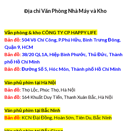
Địa chỉ Văn Phòng Nhà Máy và Kho
Văn phòng & kho CÔNG TY CP HAPPY LIFE
Bản đồ:
504 Võ Chí Công, P.Phú Hữu, Bình Trưng Đông,
Quận 9, HCM
Bản đồ:
38/20 QL1A, Hiệp Bình Phước, Thủ Đức, Thành
phố Hồ Chí Minh
Bản đồ:
Đường Số 5, Hóc Môn, Thành phố Hồ Chí Minh
Ván phủ phim tại Hà Nội
Bản đồ:
Thọ Lộc, Phúc Thọ, Hà Nội
Bản đồ:
164 Khuất Duy Tiến, Thanh Xuân Bắc, Hà Nội
Ván phủ phim tại Bắc Ninh
Bản đồ:
KCN Đại Đồng, Hoàn Sơn, Tiên Du, Bắc Ninh
Ván phủ phim tại Bắc Giang