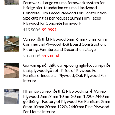
Formwork. Large column formwork system for
bridge pier, foundation column Hardwood
Concrete Film Faced Plywood For Construction,
Size cutting as per request 18mm Film Faced
Plywood for Concrete Formwork
119.500
₫
95.999
₫
Ván ép nội thất Plywood 5mm 6mm - 5mm 6mm
Commercial Plywood 4X8 Board Construction,
Flooring, Furniture and Decoration Usage
235.000
₫
215.000
₫
Giá ván ép nội thất, ván ép công nghiệp, ván ép nội
thất plywood gỗ sồi - Price of Plywood For
Furniture, Industrial Plywood, Oak Plywood For
Interior
Nhà máy ván ép nội thất Plywood giá rẻ, Ván ép
Plywood 2mm 8mm 10mm 20mm 1220x2440mm
gỗ thông - Factory of Plywood For Furniture 2mm
8mm 10mm 20mm 1220x2440mm Pine Plywood
For House Interior