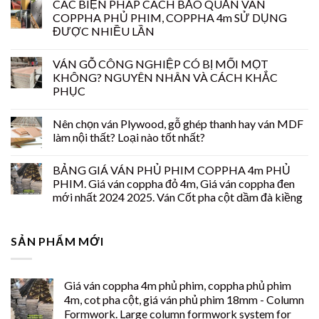
CÁC BIỆN PHÁP CÁCH BẢO QUẢN VÁN
COPPHA PHỦ PHIM, COPPHA 4m SỬ DỤNG
ĐƯỢC NHIỀU LẦN
VÁN GỖ CÔNG NGHIỆP CÓ BỊ MỐI MỌT
KHÔNG? NGUYÊN NHÂN VÀ CÁCH KHẮC
PHỤC
Nên chọn ván Plywood, gỗ ghép thanh hay ván MDF
làm nội thất? Loại nào tốt nhất?
BẢNG GIÁ VÁN PHỦ PHIM COPPHA 4m PHỦ
PHIM. Giá ván coppha đỏ 4m, Giá ván coppha đen
mới nhất 2024 2025. Ván Cốt pha cột dầm đà kiềng
SẢN PHẨM MỚI
Giá ván coppha 4m phủ phim, coppha phủ phim
4m, cot pha cột, giá ván phủ phim 18mm - Column
Formwork. Large column formwork system for