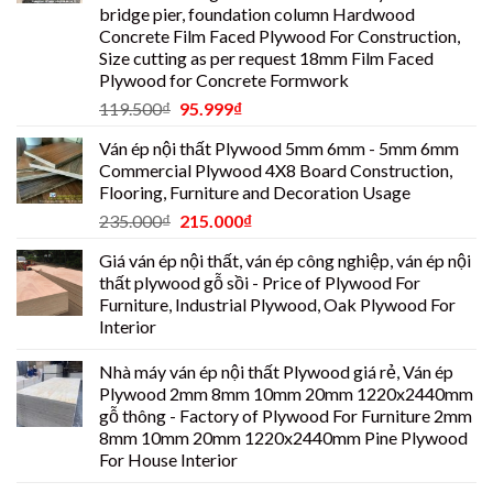
bridge pier, foundation column Hardwood
Concrete Film Faced Plywood For Construction,
Size cutting as per request 18mm Film Faced
Plywood for Concrete Formwork
119.500
₫
95.999
₫
Ván ép nội thất Plywood 5mm 6mm - 5mm 6mm
Commercial Plywood 4X8 Board Construction,
Flooring, Furniture and Decoration Usage
235.000
₫
215.000
₫
Giá ván ép nội thất, ván ép công nghiệp, ván ép nội
thất plywood gỗ sồi - Price of Plywood For
Furniture, Industrial Plywood, Oak Plywood For
Interior
Nhà máy ván ép nội thất Plywood giá rẻ, Ván ép
Plywood 2mm 8mm 10mm 20mm 1220x2440mm
gỗ thông - Factory of Plywood For Furniture 2mm
8mm 10mm 20mm 1220x2440mm Pine Plywood
For House Interior