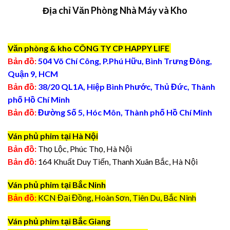
Địa chỉ Văn Phòng Nhà Máy và Kho
Văn phòng & kho CÔNG TY CP HAPPY LIFE
Bản đồ:
504 Võ Chí Công, P.Phú Hữu, Bình Trưng Đông,
Quận 9, HCM
Bản đồ:
38/20 QL1A, Hiệp Bình Phước, Thủ Đức, Thành
phố Hồ Chí Minh
Bản đồ:
Đường Số 5, Hóc Môn, Thành phố Hồ Chí Minh
Ván phủ phim tại Hà Nội
Bản đồ:
Thọ Lộc, Phúc Thọ, Hà Nội
Bản đồ:
164 Khuất Duy Tiến, Thanh Xuân Bắc, Hà Nội
Ván phủ phim tại Bắc Ninh
Bản đồ:
KCN Đại Đồng, Hoàn Sơn, Tiên Du, Bắc Ninh
Ván phủ phim tại Bắc Giang