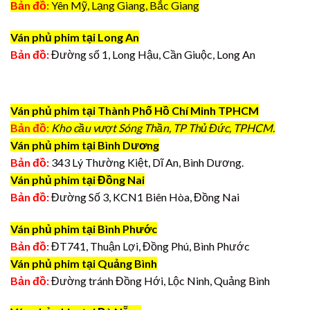
Bản đồ:
Yên Mỹ, Lạng Giang, Bắc Giang
Ván phủ phim tại Long An
Bản đồ:
Đường số 1, Long Hậu, Cần Giuộc, Long An
Ván phủ phim tại Thành Phố Hồ Chí Minh TPHCM
Bản đồ:
Kho cầu vượt Sóng Thần, TP Thủ Đức, TPHCM.
Ván phủ phim tại Bình Dương
Bản đồ:
343 Lý Thường Kiệt, Dĩ An, Bình Dương.
Ván phủ phim tại Đồng Nai
Bản đồ:
Đường Số 3, KCN1 Biên Hòa, Đồng Nai
Ván phủ phim tại Bình Phước
Bản đồ:
ĐT741, Thuận Lợi, Đồng Phú, Bình Phước
Ván phủ phim tại Quảng Bình
Bản đồ:
Đường tránh Đồng Hới, Lộc Ninh, Quảng Bình