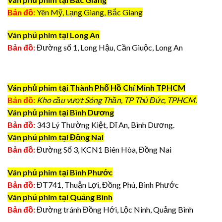
Bản đồ:
Yên Mỹ, Lạng Giang, Bắc Giang
Ván phủ phim tại Long An
Bản đồ:
Đường số 1, Long Hậu, Cần Giuộc, Long An
Ván phủ phim tại Thành Phố Hồ Chí Minh TPHCM
Bản đồ:
Kho cầu vượt Sóng Thần, TP Thủ Đức, TPHCM.
Ván phủ phim tại Bình Dương
Bản đồ:
343 Lý Thường Kiệt, Dĩ An, Bình Dương.
Ván phủ phim tại Đồng Nai
Bản đồ:
Đường Số 3, KCN1 Biên Hòa, Đồng Nai
Ván phủ phim tại Bình Phước
Bản đồ:
ĐT741, Thuận Lợi, Đồng Phú, Bình Phước
Ván phủ phim tại Quảng Bình
Bản đồ:
Đường tránh Đồng Hới, Lộc Ninh, Quảng Bình