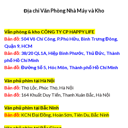
Địa chỉ Văn Phòng Nhà Máy và Kho
Văn phòng & kho CÔNG TY CP HAPPY LIFE
Bản đồ:
504 Võ Chí Công, P.Phú Hữu, Bình Trưng Đông,
Quận 9, HCM
Bản đồ:
38/20 QL1A, Hiệp Bình Phước, Thủ Đức, Thành
phố Hồ Chí Minh
Bản đồ:
Đường Số 5, Hóc Môn, Thành phố Hồ Chí Minh
Ván phủ phim tại Hà Nội
Bản đồ:
Thọ Lộc, Phúc Thọ, Hà Nội
Bản đồ:
164 Khuất Duy Tiến, Thanh Xuân Bắc, Hà Nội
Ván phủ phim tại Bắc Ninh
Bản đồ:
KCN Đại Đồng, Hoàn Sơn, Tiên Du, Bắc Ninh
Ván phủ phim tại Bắc Giang