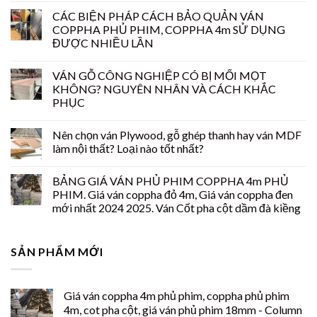
CÁC BIỆN PHÁP CÁCH BẢO QUẢN VÁN
COPPHA PHỦ PHIM, COPPHA 4m SỬ DỤNG
ĐƯỢC NHIỀU LẦN
VÁN GỖ CÔNG NGHIỆP CÓ BỊ MỐI MỌT
KHÔNG? NGUYÊN NHÂN VÀ CÁCH KHẮC
PHỤC
Nên chọn ván Plywood, gỗ ghép thanh hay ván MDF
làm nội thất? Loại nào tốt nhất?
BẢNG GIÁ VÁN PHỦ PHIM COPPHA 4m PHỦ
PHIM. Giá ván coppha đỏ 4m, Giá ván coppha đen
mới nhất 2024 2025. Ván Cốt pha cột dầm đà kiềng
SẢN PHẨM MỚI
Giá ván coppha 4m phủ phim, coppha phủ phim
4m, cot pha cột, giá ván phủ phim 18mm - Column