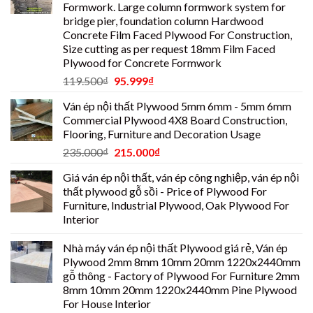
Formwork. Large column formwork system for
bridge pier, foundation column Hardwood
Concrete Film Faced Plywood For Construction,
Size cutting as per request 18mm Film Faced
Plywood for Concrete Formwork
119.500
₫
95.999
₫
Ván ép nội thất Plywood 5mm 6mm - 5mm 6mm
Commercial Plywood 4X8 Board Construction,
Flooring, Furniture and Decoration Usage
235.000
₫
215.000
₫
Giá ván ép nội thất, ván ép công nghiệp, ván ép nội
thất plywood gỗ sồi - Price of Plywood For
Furniture, Industrial Plywood, Oak Plywood For
Interior
Nhà máy ván ép nội thất Plywood giá rẻ, Ván ép
Plywood 2mm 8mm 10mm 20mm 1220x2440mm
gỗ thông - Factory of Plywood For Furniture 2mm
8mm 10mm 20mm 1220x2440mm Pine Plywood
For House Interior