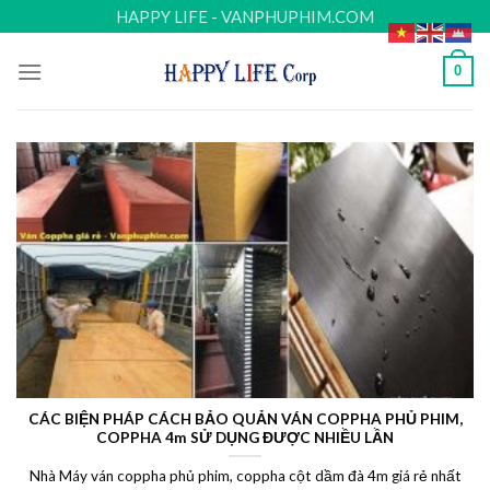
Skip
HAPPY LIFE - VANPHUPHIM.COM
to
content
0
CÁC BIỆN PHÁP CÁCH BẢO QUẢN VÁN COPPHA PHỦ PHIM,
COPPHA 4m SỬ DỤNG ĐƯỢC NHIỀU LẦN
Nhà Máy ván coppha phủ phim, coppha cột dầm đà 4m giá rẻ nhất