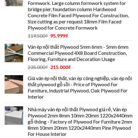
Formwork. Large column formwork system for
bridge pier, foundation column Hardwood
Concrete Film Faced Plywood For Construction,
Size cutting as per request 18mm Film Faced
Plywood for Concrete Formwork
119.500
₫
95.999
₫
Ván ép nội thất Plywood 5mm 6mm - 5mm 6mm
Commercial Plywood 4X8 Board Construction,
Flooring, Furniture and Decoration Usage
235.000
₫
215.000
₫
Giá ván ép nội thất, ván ép công nghiệp, ván ép nội
thất plywood gỗ sồi - Price of Plywood For
Furniture, Industrial Plywood, Oak Plywood For
Interior
Nhà máy ván ép nội thất Plywood giá rẻ, Ván ép
Plywood 2mm 8mm 10mm 20mm 1220x2440mm
gỗ thông - Factory of Plywood For Furniture 2mm
8mm 10mm 20mm 1220x2440mm Pine Plywood
For House Interior