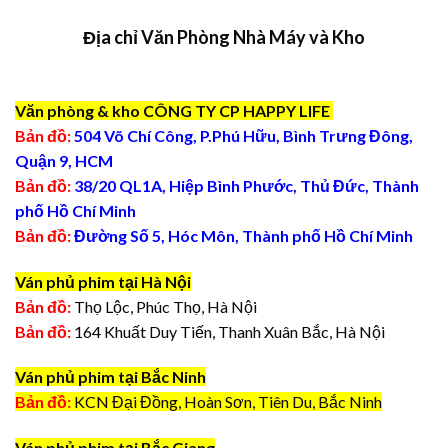
Địa chỉ Văn Phòng Nhà Máy và Kho
Văn phòng & kho CÔNG TY CP HAPPY LIFE
Bản đồ:
504 Võ Chí Công, P.Phú Hữu, Bình Trưng Đông,
Quận 9, HCM
Bản đồ:
38/20 QL1A, Hiệp Bình Phước, Thủ Đức, Thành
phố Hồ Chí Minh
Bản đồ:
Đường Số 5, Hóc Môn, Thành phố Hồ Chí Minh
Ván phủ phim tại Hà Nội
Bản đồ:
Thọ Lộc, Phúc Thọ, Hà Nội
Bản đồ:
164 Khuất Duy Tiến, Thanh Xuân Bắc, Hà Nội
Ván phủ phim tại Bắc Ninh
Bản đồ:
KCN Đại Đồng, Hoàn Sơn, Tiên Du, Bắc Ninh
Ván phủ phim tại Bắc Giang