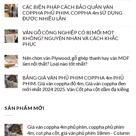
CÁC BIỆN PHÁP CÁCH BẢO QUẢN VÁN
COPPHA PHỦ PHIM, COPPHA 4m SỬ DỤNG
ĐƯỢC NHIỀU LẦN
VÁN GỖ CÔNG NGHIỆP CÓ BỊ MỐI MỌT
KHÔNG? NGUYÊN NHÂN VÀ CÁCH KHẮC
PHỤC
Nên chọn ván Plywood, gỗ ghép thanh hay ván MDF
làm nội thất? Loại nào tốt nhất?
BẢNG GIÁ VÁN PHỦ PHIM COPPHA 4m PHỦ
PHIM. Giá ván coppha đỏ 4m, Giá ván coppha đen
mới nhất 2024 2025. Ván Cốt pha cột dầm đà kiềng
SẢN PHẨM MỚI
Giá ván coppha 4m phủ phim, coppha phủ phim
4m, cot pha cột, giá ván phủ phim 18mm - Column