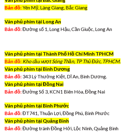
Bản đồ:
Yên Mỹ, Lạng Giang, Bắc Giang
Ván phủ phim tại Long An
Bản đồ:
Đường số 1, Long Hậu, Cần Giuộc, Long An
Ván phủ phim tại Thành Phố Hồ Chí Minh TPHCM
Bản đồ:
Kho cầu vượt Sóng Thần, TP Thủ Đức, TPHCM.
Ván phủ phim tại Bình Dương
Bản đồ:
343 Lý Thường Kiệt, Dĩ An, Bình Dương.
Ván phủ phim tại Đồng Nai
Bản đồ:
Đường Số 3, KCN1 Biên Hòa, Đồng Nai
Ván phủ phim tại Bình Phước
Bản đồ:
ĐT741, Thuận Lợi, Đồng Phú, Bình Phước
Ván phủ phim tại Quảng Bình
Bản đồ:
Đường tránh Đồng Hới, Lộc Ninh, Quảng Bình