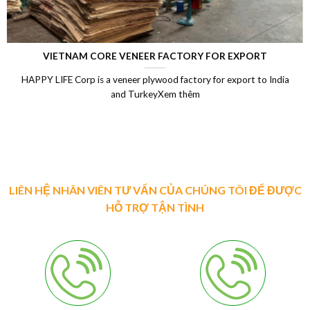
LAMINATED VENEER LUMBER (LVL)
Laminated Wood, LVL Laminated Veneer Lumber, LVL plywood
Vietnam, LVL Timber, Vietnam plywood exportXem thêm
LIÊN HỆ NHÂN VIÊN TƯ VẤN CỦA CHÚNG TÔI ĐỂ ĐƯỢC
HỖ TRỢ TẬN TÌNH