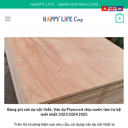
Skip
HAPPY LIFE - VANPHUPHIM.COM
to
content
0
Bảng giá ván ép nội thất, Ván ép Plywood chịu nước làm tủ kệ
mới nhất 2023 2024 2025
Trên thị trường hiện nay nhu cầu sử dụng ván ép nội thất là