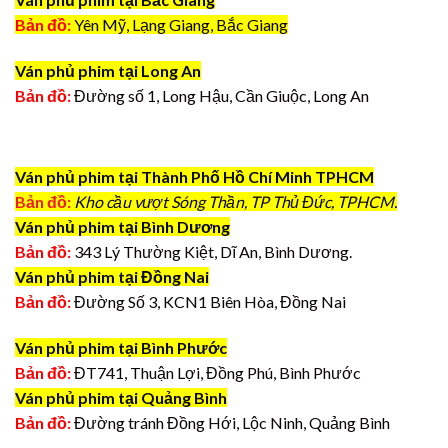
Bản đồ:
Yên Mỹ, Lạng Giang, Bắc Giang
Ván phủ phim tại Long An
Bản đồ:
Đường số 1, Long Hậu, Cần Giuộc, Long An
Ván phủ phim tại Thành Phố Hồ Chí Minh TPHCM
Bản đồ:
Kho cầu vượt Sóng Thần, TP Thủ Đức, TPHCM.
Ván phủ phim tại Bình Dương
Bản đồ:
343 Lý Thường Kiệt, Dĩ An, Bình Dương.
Ván phủ phim tại Đồng Nai
Bản đồ:
Đường Số 3, KCN1 Biên Hòa, Đồng Nai
Ván phủ phim tại Bình Phước
Bản đồ:
ĐT741, Thuận Lợi, Đồng Phú, Bình Phước
Ván phủ phim tại Quảng Bình
Bản đồ:
Đường tránh Đồng Hới, Lộc Ninh, Quảng Bình