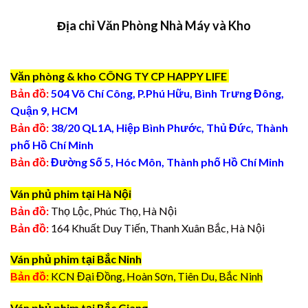
Địa chỉ Văn Phòng Nhà Máy và Kho
Văn phòng & kho CÔNG TY CP HAPPY LIFE
Bản đồ:
504 Võ Chí Công, P.Phú Hữu, Bình Trưng Đông,
Quận 9, HCM
Bản đồ:
38/20 QL1A, Hiệp Bình Phước, Thủ Đức, Thành
phố Hồ Chí Minh
Bản đồ:
Đường Số 5, Hóc Môn, Thành phố Hồ Chí Minh
Ván phủ phim tại Hà Nội
Bản đồ:
Thọ Lộc, Phúc Thọ, Hà Nội
Bản đồ:
164 Khuất Duy Tiến, Thanh Xuân Bắc, Hà Nội
Ván phủ phim tại Bắc Ninh
Bản đồ:
KCN Đại Đồng, Hoàn Sơn, Tiên Du, Bắc Ninh
Ván phủ phim tại Bắc Giang