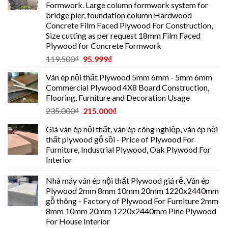
Formwork. Large column formwork system for
bridge pier, foundation column Hardwood
Concrete Film Faced Plywood For Construction,
Size cutting as per request 18mm Film Faced
Plywood for Concrete Formwork
119.500
₫
95.999
₫
Ván ép nội thất Plywood 5mm 6mm - 5mm 6mm
Commercial Plywood 4X8 Board Construction,
Flooring, Furniture and Decoration Usage
235.000
₫
215.000
₫
Giá ván ép nội thất, ván ép công nghiệp, ván ép nội
thất plywood gỗ sồi - Price of Plywood For
Furniture, Industrial Plywood, Oak Plywood For
Interior
Nhà máy ván ép nội thất Plywood giá rẻ, Ván ép
Plywood 2mm 8mm 10mm 20mm 1220x2440mm
gỗ thông - Factory of Plywood For Furniture 2mm
8mm 10mm 20mm 1220x2440mm Pine Plywood
For House Interior