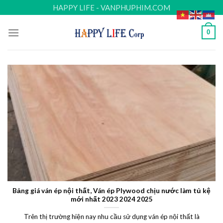
Skip
HAPPY LIFE - VANPHUPHIM.COM
to
content
0
Bảng giá ván ép nội thất, Ván ép Plywood chịu nước làm tủ kệ
mới nhất 2023 2024 2025
Trên thị trường hiện nay nhu cầu sử dụng ván ép nội thất là