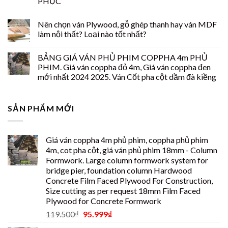
PHỤC
Nên chọn ván Plywood, gỗ ghép thanh hay ván MDF
làm nội thất? Loại nào tốt nhất?
BẢNG GIÁ VÁN PHỦ PHIM COPPHA 4m PHỦ
PHIM. Giá ván coppha đỏ 4m, Giá ván coppha đen
mới nhất 2024 2025. Ván Cốt pha cột dầm đà kiềng
SẢN PHẨM MỚI
Giá ván coppha 4m phủ phim, coppha phủ phim
4m, cot pha cột, giá ván phủ phim 18mm - Column
Formwork. Large column formwork system for
bridge pier, foundation column Hardwood
Concrete Film Faced Plywood For Construction,
Size cutting as per request 18mm Film Faced
Plywood for Concrete Formwork
119.500
₫
95.999
₫