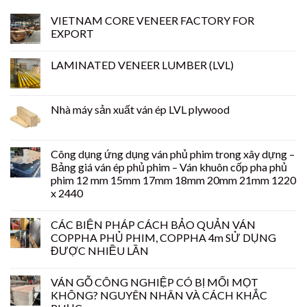
VIETNAM CORE VENEER FACTORY FOR
EXPORT
LAMINATED VENEER LUMBER (LVL)
Nhà máy sản xuất ván ép LVL plywood
Công dụng ứng dụng ván phủ phim trong xây dựng –
Bảng giá ván ép phủ phim – Ván khuôn cốp pha phủ
phim 12 mm 15mm 17mm 18mm 20mm 21mm 1220
x 2440
CÁC BIỆN PHÁP CÁCH BẢO QUẢN VÁN
COPPHA PHỦ PHIM, COPPHA 4m SỬ DỤNG
ĐƯỢC NHIỀU LẦN
VÁN GỖ CÔNG NGHIỆP CÓ BỊ MỐI MỌT
KHÔNG? NGUYÊN NHÂN VÀ CÁCH KHẮC