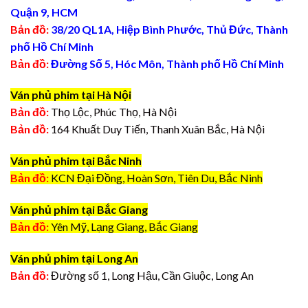
Quận 9, HCM
Bản đồ:
38/20 QL1A, Hiệp Bình Phước, Thủ Đức, Thành
phố Hồ Chí Minh
Bản đồ:
Đường Số 5, Hóc Môn, Thành phố Hồ Chí Minh
Ván phủ phim tại Hà Nội
Bản đồ:
Thọ Lộc, Phúc Thọ, Hà Nội
Bản đồ:
164 Khuất Duy Tiến, Thanh Xuân Bắc, Hà Nội
Ván phủ phim tại Bắc Ninh
Bản đồ:
KCN Đại Đồng, Hoàn Sơn, Tiên Du, Bắc Ninh
Ván phủ phim tại Bắc Giang
Bản đồ:
Yên Mỹ, Lạng Giang, Bắc Giang
Ván phủ phim tại Long An
Bản đồ:
Đường số 1, Long Hậu, Cần Giuộc, Long An