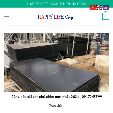
Skip
HAPPY LIFE - VANPHUPHIM.COM
to
content
0
Bảng báo giá ván phủ phim mới nhất 2021 _ 0917245599
Xem thêm