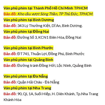
Ván phủ phim tại Thành Phố Hồ Chí Minh TPHCM
Bản đồ:
Kho cầu vượt Sóng Thần, TP Thủ Đức, TPHCM.
Ván phủ phim tại Bình Dương
Bản đồ:
343 Lý Thường Kiệt, Dĩ An, Bình Dương.
Ván phủ phim tại Đồng Nai
Bản đồ:
Đường Số 3, KCN1 Biên Hòa, Đồng Nai
Ván phủ phim tại Bình Phước
Bản đồ:
ĐT741, Thuận Lợi, Đồng Phú, Bình Phước
Ván phủ phim tại Quảng Bình
Bản đồ:
Đường tránh Đồng Hới, Lộc Ninh, Quảng Bình
Ván phủ phim tại Đà Nẵng
Bản đồ:
Quận Hải Châu - Đà Nẵng
Ván phủ phim tại Nha Trang
Bản đồ:
90, QL 1A, Suối Hiệp, H. Diên Khánh, Tp.Nha Trang
Khánh Hòa