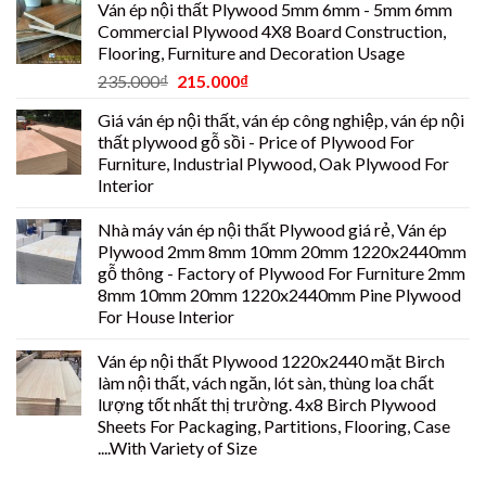
Ván ép nội thất Plywood 5mm 6mm - 5mm 6mm
Commercial Plywood 4X8 Board Construction,
Flooring, Furniture and Decoration Usage
235.000
₫
215.000
₫
Giá ván ép nội thất, ván ép công nghiệp, ván ép nội
thất plywood gỗ sồi - Price of Plywood For
Furniture, Industrial Plywood, Oak Plywood For
Interior
Nhà máy ván ép nội thất Plywood giá rẻ, Ván ép
Plywood 2mm 8mm 10mm 20mm 1220x2440mm
gỗ thông - Factory of Plywood For Furniture 2mm
8mm 10mm 20mm 1220x2440mm Pine Plywood
For House Interior
Ván ép nội thất Plywood 1220x2440 mặt Birch
làm nội thất, vách ngăn, lót sàn, thùng loa chất
lượng tốt nhất thị trường. 4x8 Birch Plywood
Sheets For Packaging, Partitions, Flooring, Case
....With Variety of Size