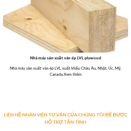
Nhà máy sản xuất ván ép LVL plywood
Nhà máy sản xuất ván ép LVL xuất khẩu Châu Âu, Nhật, Úc, Mỹ,
Canada.Xem thêm
LIÊN HỆ NHÂN VIÊN TƯ VẤN CỦA CHÚNG TÔI ĐỂ ĐƯỢC
HỖ TRỢ TẬN TÌNH