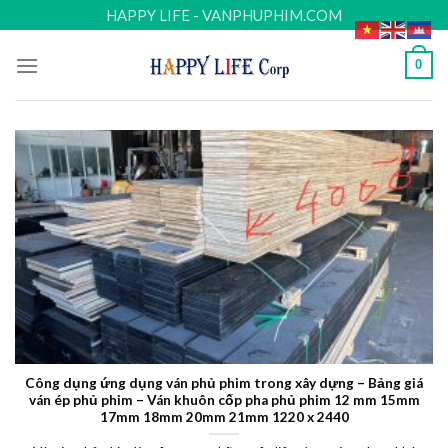
Skip
HAPPY LIFE - VANPHUPHIM.COM
to
content
0
Công dụng ứng dụng ván phủ phim trong xây dựng – Bảng giá
ván ép phủ phim – Ván khuôn cốp pha phủ phim 12 mm 15mm
17mm 18mm 20mm 21mm 1220 x 2440