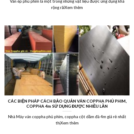
Ván ép phủ phim là một trong những vật liệu được ứng dụng khá
rộng rãiXem thêm
CÁC BIỆN PHÁP CÁCH BẢO QUẢN VÁN COPPHA PHỦ PHIM,
COPPHA 4m SỬ DỤNG ĐƯỢC NHIỀU LẦN
Nhà Máy ván coppha phủ phim, coppha cột dầm đà 4m giá rẻ nhất
thịXem thêm