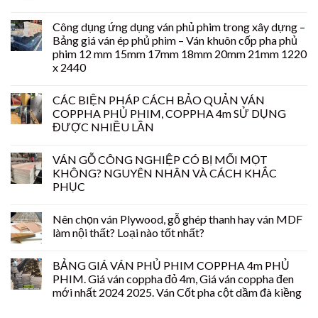
Công dụng ứng dụng ván phủ phim trong xây dựng –
Bảng giá ván ép phủ phim – Ván khuôn cốp pha phủ
phim 12 mm 15mm 17mm 18mm 20mm 21mm 1220
x 2440
CÁC BIỆN PHÁP CÁCH BẢO QUẢN VÁN
COPPHA PHỦ PHIM, COPPHA 4m SỬ DỤNG
ĐƯỢC NHIỀU LẦN
VÁN GỖ CÔNG NGHIỆP CÓ BỊ MỐI MỌT
KHÔNG? NGUYÊN NHÂN VÀ CÁCH KHẮC
PHỤC
Nên chọn ván Plywood, gỗ ghép thanh hay ván MDF
làm nội thất? Loại nào tốt nhất?
BẢNG GIÁ VÁN PHỦ PHIM COPPHA 4m PHỦ
PHIM. Giá ván coppha đỏ 4m, Giá ván coppha đen
mới nhất 2024 2025. Ván Cốt pha cột dầm đà kiềng