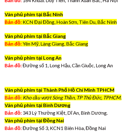
Bản đồ:
164 Khuất Duy Tiến, Thanh Xuân Bắc, Hà Nội
Ván phủ phim tại Bắc Ninh
Bản đồ:
KCN Đại Đồng, Hoàn Sơn, Tiên Du, Bắc Ninh
Ván phủ phim tại Bắc Giang
Bản đồ:
Yên Mỹ, Lạng Giang, Bắc Giang
Ván phủ phim tại Long An
Bản đồ:
Đường số 1, Long Hậu, Cần Giuộc, Long An
Ván phủ phim tại Thành Phố Hồ Chí Minh TPHCM
Bản đồ:
Kho cầu vượt Sóng Thần, TP Thủ Đức, TPHCM.
Ván phủ phim tại Bình Dương
Bản đồ:
343 Lý Thường Kiệt, Dĩ An, Bình Dương.
Ván phủ phim tại Đồng Nai
Bản đồ:
Đường Số 3, KCN1 Biên Hòa, Đồng Nai