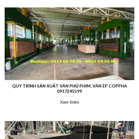
QUY TRÌNH SẢN XUẤT VÁN PHỦ PHIM, VÁN ÉP COPPHA
0917245599
Xem thêm