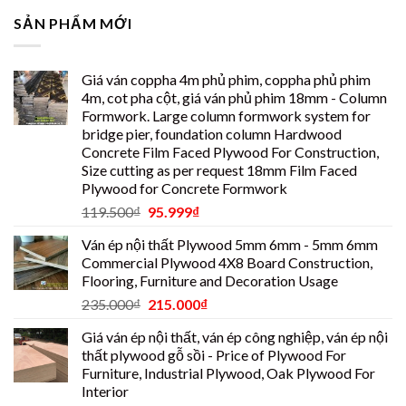
SẢN PHẨM MỚI
Giá ván coppha 4m phủ phim, coppha phủ phim
4m, cot pha cột, giá ván phủ phim 18mm - Column
Formwork. Large column formwork system for
bridge pier, foundation column Hardwood
Concrete Film Faced Plywood For Construction,
Size cutting as per request 18mm Film Faced
Plywood for Concrete Formwork
119.500
₫
95.999
₫
Ván ép nội thất Plywood 5mm 6mm - 5mm 6mm
Commercial Plywood 4X8 Board Construction,
Flooring, Furniture and Decoration Usage
235.000
₫
215.000
₫
Giá ván ép nội thất, ván ép công nghiệp, ván ép nội
thất plywood gỗ sồi - Price of Plywood For
Furniture, Industrial Plywood, Oak Plywood For
Interior