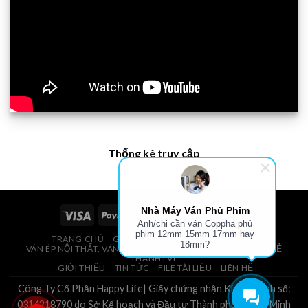
Thống kê truy cập
Nhà Máy Ván Phủ Phim
Anh/chị cần ván Coppha phủ
phim 12mm 15mm 17mm hay
TRANG CHỦ
GIÁ VÁN PHỦ PHIM, VÁN COPPHA
18mm?
VÁN ÉP NỘI THẤT, VÁN ÉP BAO BÌ, VÁN SOFA, PALLETS, VÁN SẺ
THANH LVL
GIỚI THIỆU
TIN TỨC
FILE TÀI LIỆU
LIÊN HỆ
Công Ty Cổ Phần Happy Life| Giấy chứng nhận Kinh Doanh số:
0314218790 do Sở Kế hoạch và Đầu tư Thành phố Hồ Chí Minh