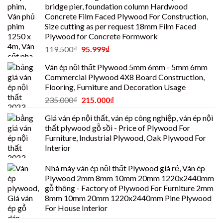
bridge pier, foundation column Hardwood
Concrete Film Faced Plywood For Construction,
Size cutting as per request 18mm Film Faced
Plywood for Concrete Formwork
119.500
₫
95.999
₫
Ván ép nội thất Plywood 5mm 6mm - 5mm 6mm
Commercial Plywood 4X8 Board Construction,
Flooring, Furniture and Decoration Usage
235.000
₫
215.000
₫
Giá ván ép nội thất, ván ép công nghiệp, ván ép nội
thất plywood gỗ sồi - Price of Plywood For
Furniture, Industrial Plywood, Oak Plywood For
Interior
Nhà máy ván ép nội thất Plywood giá rẻ, Ván ép
Plywood 2mm 8mm 10mm 20mm 1220x2440mm
gỗ thông - Factory of Plywood For Furniture 2mm
8mm 10mm 20mm 1220x2440mm Pine Plywood
For House Interior