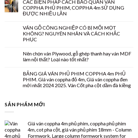
CÁC BIỆN PHÁP CÁCH BẢO QUẢN VÁN
COPPHA PHỦ PHIM, COPPHA 4m SỬ DỤNG
ĐƯỢC NHIỀU LẦN
VÁN GỖ CÔNG NGHIỆP CÓ BỊ MỐI MỌT
KHÔNG? NGUYÊN NHÂN VÀ CÁCH KHẮC
PHỤC
Nên chọn ván Plywood, gỗ ghép thanh hay ván MDF
làm nội thất? Loại nào tốt nhất?
BẢNG GIÁ VÁN PHỦ PHIM COPPHA 4m PHỦ
PHIM. Giá ván coppha đỏ 4m, Giá ván coppha đen
mới nhất 2024 2025. Ván Cốt pha cột dầm đà kiềng
SẢN PHẨM MỚI
Giá ván coppha 4m phủ phim, coppha phủ phim
4m, cot pha cột, giá ván phủ phim 18mm - Column
Formwork. Large column formwork system for