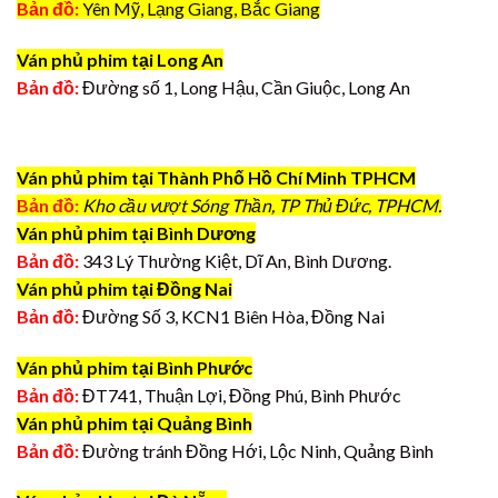
Bản đồ:
Yên Mỹ, Lạng Giang, Bắc Giang
Ván phủ phim tại Long An
Bản đồ:
Đường số 1, Long Hậu, Cần Giuộc, Long An
Ván phủ phim tại Thành Phố Hồ Chí Minh TPHCM
Bản đồ:
Kho cầu vượt Sóng Thần, TP Thủ Đức, TPHCM.
Ván phủ phim tại Bình Dương
Bản đồ:
343 Lý Thường Kiệt, Dĩ An, Bình Dương.
Ván phủ phim tại Đồng Nai
Bản đồ:
Đường Số 3, KCN1 Biên Hòa, Đồng Nai
Ván phủ phim tại Bình Phước
Bản đồ:
ĐT741, Thuận Lợi, Đồng Phú, Bình Phước
Ván phủ phim tại Quảng Bình
Bản đồ:
Đường tránh Đồng Hới, Lộc Ninh, Quảng Bình