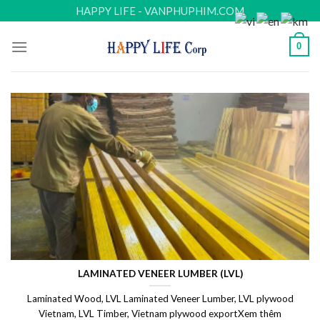
Skip
HAPPY LIFE - VANPHUPHIM.COM
to
content
0
LAMINATED VENEER LUMBER (LVL)
Laminated Wood, LVL Laminated Veneer Lumber, LVL plywood
Vietnam, LVL Timber, Vietnam plywood exportXem thêm