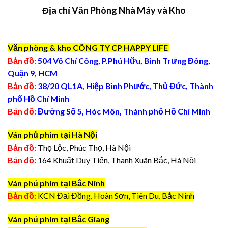
Địa chỉ Văn Phòng Nhà Máy và Kho
Văn phòng & kho CÔNG TY CP HAPPY LIFE
Bản đồ:
504 Võ Chí Công, P.Phú Hữu, Bình Trưng Đông,
Quận 9, HCM
Bản đồ:
38/20 QL1A, Hiệp Bình Phước, Thủ Đức, Thành
phố Hồ Chí Minh
Bản đồ:
Đường Số 5, Hóc Môn, Thành phố Hồ Chí Minh
Ván phủ phim tại Hà Nội
Bản đồ:
Thọ Lộc, Phúc Thọ, Hà Nội
Bản đồ:
164 Khuất Duy Tiến, Thanh Xuân Bắc, Hà Nội
Ván phủ phim tại Bắc Ninh
Bản đồ:
KCN Đại Đồng, Hoàn Sơn, Tiên Du, Bắc Ninh
Ván phủ phim tại Bắc Giang