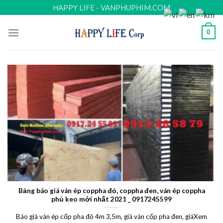
Skip
HAPPY LIFE - VANPHUPHIM.COM
to
content
0
Bảng báo giá ván ép coppha đỏ, coppha đen, ván ép coppha
phủ keo mới nhất 2021 _ 0917245599
Báo giá ván ép cốp pha đỏ 4m 3,5m, giá ván cốp pha đen, giáXem