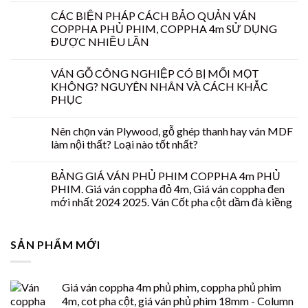
CÁC BIỆN PHÁP CÁCH BẢO QUẢN VÁN
COPPHA PHỦ PHIM, COPPHA 4m SỬ DỤNG
ĐƯỢC NHIỀU LẦN
VÁN GỖ CÔNG NGHIỆP CÓ BỊ MỐI MỌT
KHÔNG? NGUYÊN NHÂN VÀ CÁCH KHẮC
PHỤC
Nên chọn ván Plywood, gỗ ghép thanh hay ván MDF
làm nội thất? Loại nào tốt nhất?
BẢNG GIÁ VÁN PHỦ PHIM COPPHA 4m PHỦ
PHIM. Giá ván coppha đỏ 4m, Giá ván coppha đen
mới nhất 2024 2025. Ván Cốt pha cột dầm đà kiềng
SẢN PHẨM MỚI
Giá ván coppha 4m phủ phim, coppha phủ phim
4m, cot pha cột, giá ván phủ phim 18mm - Column