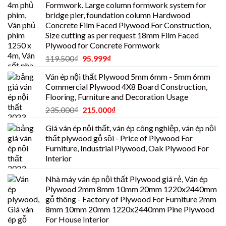
Formwork. Large column formwork system for
bridge pier, foundation column Hardwood
Concrete Film Faced Plywood For Construction,
Size cutting as per request 18mm Film Faced
Plywood for Concrete Formwork
119.500
₫
95.999
₫
Ván ép nội thất Plywood 5mm 6mm - 5mm 6mm
Commercial Plywood 4X8 Board Construction,
Flooring, Furniture and Decoration Usage
235.000
₫
215.000
₫
Giá ván ép nội thất, ván ép công nghiệp, ván ép nội
thất plywood gỗ sồi - Price of Plywood For
Furniture, Industrial Plywood, Oak Plywood For
Interior
Nhà máy ván ép nội thất Plywood giá rẻ, Ván ép
Plywood 2mm 8mm 10mm 20mm 1220x2440mm
gỗ thông - Factory of Plywood For Furniture 2mm
8mm 10mm 20mm 1220x2440mm Pine Plywood
For House Interior