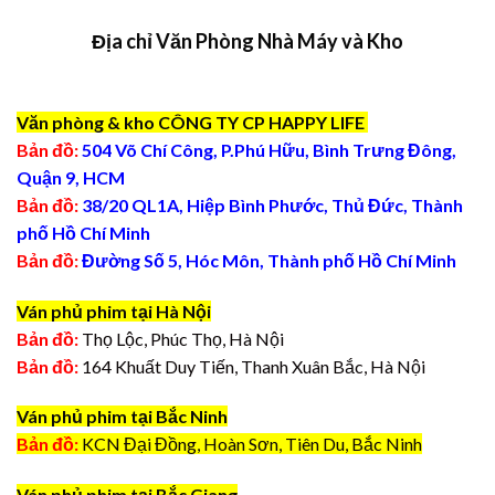
Địa chỉ Văn Phòng Nhà Máy và Kho
Văn phòng & kho CÔNG TY CP HAPPY LIFE
Bản đồ:
504 Võ Chí Công, P.Phú Hữu, Bình Trưng Đông,
Quận 9, HCM
Bản đồ:
38/20 QL1A, Hiệp Bình Phước, Thủ Đức, Thành
phố Hồ Chí Minh
Bản đồ:
Đường Số 5, Hóc Môn, Thành phố Hồ Chí Minh
Ván phủ phim tại Hà Nội
Bản đồ:
Thọ Lộc, Phúc Thọ, Hà Nội
Bản đồ:
164 Khuất Duy Tiến, Thanh Xuân Bắc, Hà Nội
Ván phủ phim tại Bắc Ninh
Bản đồ:
KCN Đại Đồng, Hoàn Sơn, Tiên Du, Bắc Ninh
Ván phủ phim tại Bắc Giang