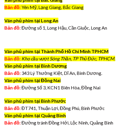
Bản đồ:
Yên Mỹ, Lạng Giang, Bắc Giang
Ván phủ phim tại Long An
Bản đồ:
Đường số 1, Long Hậu, Cần Giuộc, Long An
Ván phủ phim tại Thành Phố Hồ Chí Minh TPHCM
Bản đồ:
Kho cầu vượt Sóng Thần, TP Thủ Đức, TPHCM.
Ván phủ phim tại Bình Dương
Bản đồ:
343 Lý Thường Kiệt, Dĩ An, Bình Dương.
Ván phủ phim tại Đồng Nai
Bản đồ:
Đường Số 3, KCN1 Biên Hòa, Đồng Nai
Ván phủ phim tại Bình Phước
Bản đồ:
ĐT741, Thuận Lợi, Đồng Phú, Bình Phước
Ván phủ phim tại Quảng Bình
Bản đồ:
Đường tránh Đồng Hới, Lộc Ninh, Quảng Bình