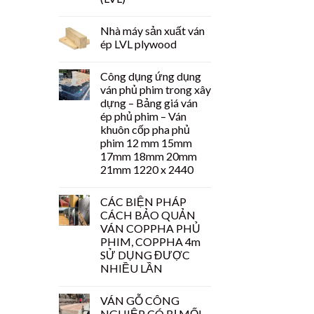
Nhà máy sản xuất ván
ép LVL plywood
Công dụng ứng dụng
ván phủ phim trong xây
dựng – Bảng giá ván
ép phủ phim – Ván
khuôn cốp pha phủ
phim 12 mm 15mm
17mm 18mm 20mm
21mm 1220 x 2440
CÁC BIỆN PHÁP
CÁCH BẢO QUẢN
VÁN COPPHA PHỦ
PHIM, COPPHA 4m
SỬ DỤNG ĐƯỢC
NHIỀU LẦN
VÁN GỖ CÔNG
NGHIỆP CÓ BỊ MỐI