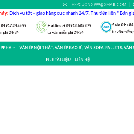
THEPCUONG999@GMAIL.COM
máy:
Dịch vụ tốt – giao hàng cực nhanh 24/7. Thu tiền liền " Bán g
Sale 01: +84
+84 917.24 55 99
Hotline: +84 913.68 58 79
tư vấn miễn 
n phí 24/24
tư vấn miễn phí 24/24
OPPHA
VÁN ÉP NỘI THẤT, VÁN ÉP BAO BÌ, VÁN SOFA, PALLETS, VÁN
FILE TÀI LIỆU
LIÊN HỆ