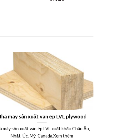
Nhà máy sản xuất ván ép LVL plywood
Công dụng ứng
xây dựng – B
à máy sản xuất ván ép LVL xuất khẩu Châu Âu,
Ván khuôn 
15mm 17mm 
Nhật, Úc, Mỹ, Canada.Xem thêm