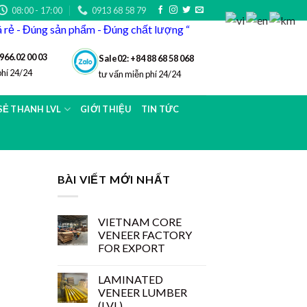
08:00 - 17:00
0913 68 58 79
iá rẻ - Đúng sản phẩm - Đúng chất lượng “
966.02 00 03
Sale02: +84 88 68 58 068
phí 24/24
tư vấn miễn phí 24/24
 SẺ THANH LVL
GIỚI THIỆU
TIN TỨC
BÀI VIẾT MỚI NHẤT
VIETNAM CORE
VENEER FACTORY
FOR EXPORT
LAMINATED
VENEER LUMBER
(LVL)