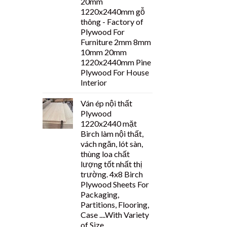
20mm
1220x2440mm gỗ
thông - Factory of
Plywood For
Furniture 2mm 8mm
10mm 20mm
1220x2440mm Pine
Plywood For House
Interior
Ván ép nội thất
Plywood
1220x2440 mặt
Birch làm nội thất,
vách ngăn, lót sàn,
thùng loa chất
lượng tốt nhất thị
trường. 4x8 Birch
Plywood Sheets For
Packaging,
Partitions, Flooring,
Case ....With Variety
of Size