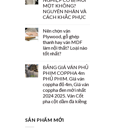
MỌT KHÔNG?
NGUYÊN NHÂN VÀ
CÁCH KHẮC PHỤC
Nên chọn ván
Plywood, gỗ ghép
thanh hay ván MDF
làm nội thất? Loại nào
tốt nhất?
BẢNG GIÁ VÁN PHỦ
PHIM COPPHA 4m
PHỦ PHIM. Giá ván
coppha đỏ 4m, Giá ván
coppha đen mới nhất
2024 2025. Ván Cốt
pha cột dầm đà kiềng
SẢN PHẨM MỚI