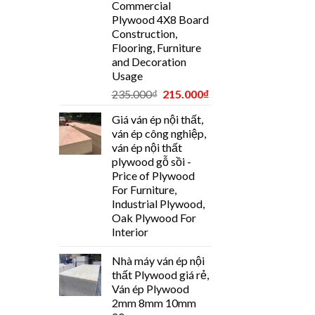
Commercial
Plywood 4X8 Board
Construction,
Flooring, Furniture
and Decoration
Usage
235.000
₫
215.000
₫
Giá ván ép nội thất,
ván ép công nghiệp,
ván ép nội thất
plywood gỗ sồi -
Price of Plywood
For Furniture,
Industrial Plywood,
Oak Plywood For
Interior
Nhà máy ván ép nội
thất Plywood giá rẻ,
Ván ép Plywood
2mm 8mm 10mm