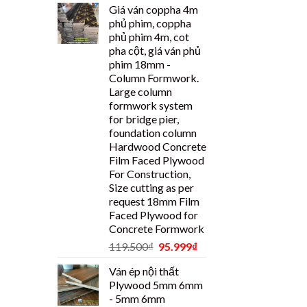
Giá ván coppha 4m
phủ phim, coppha
phủ phim 4m, cot
pha cột, giá ván phủ
phim 18mm -
Column Formwork.
Large column
formwork system
for bridge pier,
foundation column
Hardwood Concrete
Film Faced Plywood
For Construction,
Size cutting as per
request 18mm Film
Faced Plywood for
Concrete Formwork
119.500
₫
95.999
₫
Ván ép nội thất
Plywood 5mm 6mm
- 5mm 6mm