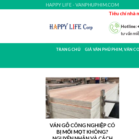
Skip
HAPPY LIFE - VANPHUPHIM.COM
to
Tiêu chí nhà 
content
Hotline: 
tư vấn miễ
TRANG CHỦ
GIÁ VÁN PHỦ PHIM, VÁN C
VÁN GỖ CÔNG NGHIỆP CÓ
BỊ MỐI MỌT KHÔNG?
NGUYÊN NHÂN VÀ CÁCH