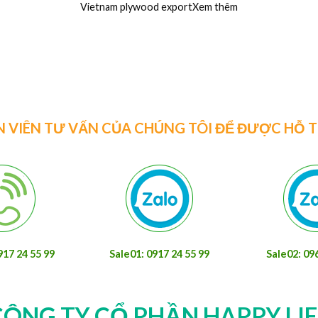
Vietnam plywood exportXem thêm
N VIÊN TƯ VẤN CỦA CHÚNG TÔI ĐỂ ĐƯỢC HỖ 
917 24 55 99
Sale01: 0917 24 55 99
Sale02: 09
CÔNG TY CỔ PHẦN HAPPY LIF