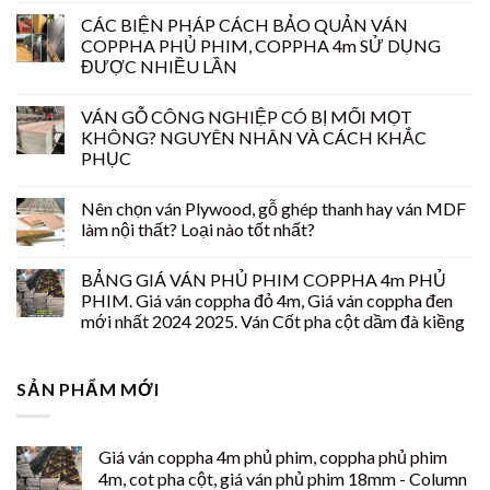
CÁC BIỆN PHÁP CÁCH BẢO QUẢN VÁN
COPPHA PHỦ PHIM, COPPHA 4m SỬ DỤNG
ĐƯỢC NHIỀU LẦN
VÁN GỖ CÔNG NGHIỆP CÓ BỊ MỐI MỌT
KHÔNG? NGUYÊN NHÂN VÀ CÁCH KHẮC
PHỤC
Nên chọn ván Plywood, gỗ ghép thanh hay ván MDF
làm nội thất? Loại nào tốt nhất?
BẢNG GIÁ VÁN PHỦ PHIM COPPHA 4m PHỦ
PHIM. Giá ván coppha đỏ 4m, Giá ván coppha đen
mới nhất 2024 2025. Ván Cốt pha cột dầm đà kiềng
SẢN PHẨM MỚI
Giá ván coppha 4m phủ phim, coppha phủ phim
4m, cot pha cột, giá ván phủ phim 18mm - Column