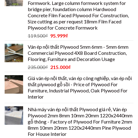
Formwork. Large column formwork system for
bridge pier, foundation column Hardwood
Concrete Film Faced Plywood For Construction,
Size cutting as per request 18mm Film Faced
Plywood for Concrete Formwork
119.500
₫
95.999
₫
Ván ép nội thất Plywood 5mm 6mm - 5mm 6mm
Commercial Plywood 4X8 Board Construction,
Flooring, Furniture and Decoration Usage
235.000
₫
215.000
₫
Giá ván ép nội thất, ván ép công nghiệp, ván ép nội
thất plywood gỗ sồi - Price of Plywood For
Furniture, Industrial Plywood, Oak Plywood For
Interior
Nhà máy ván ép nội thất Plywood giá rẻ, Ván ép
Plywood 2mm 8mm 10mm 20mm 1220x2440mm
gỗ thông - Factory of Plywood For Furniture 2mm
8mm 10mm 20mm 1220x2440mm Pine Plywood
For House Interior