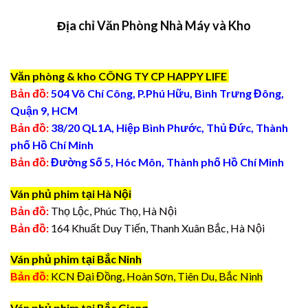
Địa chỉ Văn Phòng Nhà Máy và Kho
Văn phòng & kho CÔNG TY CP HAPPY LIFE
Bản đồ:
504 Võ Chí Công, P.Phú Hữu, Bình Trưng Đông,
Quận 9, HCM
Bản đồ:
38/20 QL1A, Hiệp Bình Phước, Thủ Đức, Thành
phố Hồ Chí Minh
Bản đồ:
Đường Số 5, Hóc Môn, Thành phố Hồ Chí Minh
Ván phủ phim tại Hà Nội
Bản đồ:
Thọ Lộc, Phúc Thọ, Hà Nội
Bản đồ:
164 Khuất Duy Tiến, Thanh Xuân Bắc, Hà Nội
Ván phủ phim tại Bắc Ninh
Bản đồ:
KCN Đại Đồng, Hoàn Sơn, Tiên Du, Bắc Ninh
Ván phủ phim tại Bắc Giang