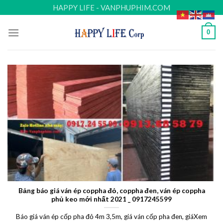
Skip
HAPPY LIFE - VANPHUPHIM.COM
to
content
0
Bảng báo giá ván ép coppha đỏ, coppha đen, ván ép coppha
phủ keo mới nhất 2021 _ 0917245599
Báo giá ván ép cốp pha đỏ 4m 3,5m, giá ván cốp pha đen, giáXem