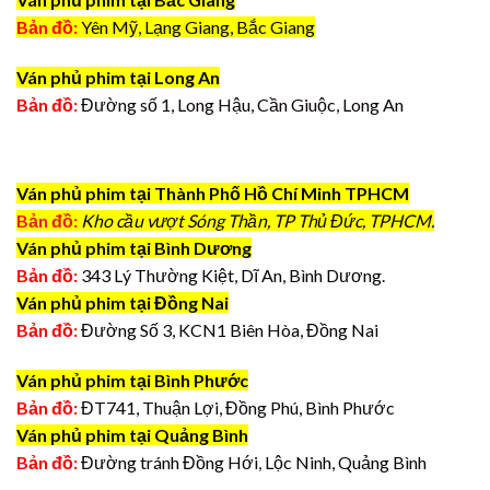
Bản đồ:
Yên Mỹ, Lạng Giang, Bắc Giang
Ván phủ phim tại Long An
Bản đồ:
Đường số 1, Long Hậu, Cần Giuộc, Long An
Ván phủ phim tại Thành Phố Hồ Chí Minh TPHCM
Bản đồ:
Kho cầu vượt Sóng Thần, TP Thủ Đức, TPHCM.
Ván phủ phim tại Bình Dương
Bản đồ:
343 Lý Thường Kiệt, Dĩ An, Bình Dương.
Ván phủ phim tại Đồng Nai
Bản đồ:
Đường Số 3, KCN1 Biên Hòa, Đồng Nai
Ván phủ phim tại Bình Phước
Bản đồ:
ĐT741, Thuận Lợi, Đồng Phú, Bình Phước
Ván phủ phim tại Quảng Bình
Bản đồ:
Đường tránh Đồng Hới, Lộc Ninh, Quảng Bình