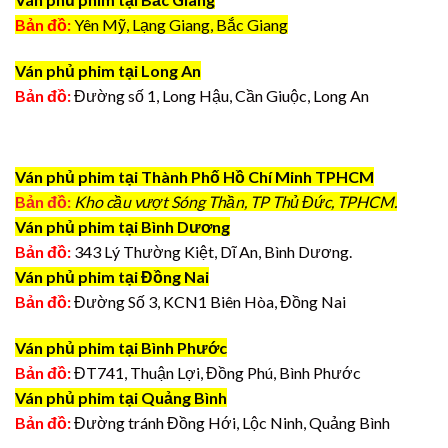
Bản đồ:
Yên Mỹ, Lạng Giang, Bắc Giang
Ván phủ phim tại Long An
Bản đồ:
Đường số 1, Long Hậu, Cần Giuộc, Long An
Ván phủ phim tại Thành Phố Hồ Chí Minh TPHCM
Bản đồ:
Kho cầu vượt Sóng Thần, TP Thủ Đức, TPHCM.
Ván phủ phim tại Bình Dương
Bản đồ:
343 Lý Thường Kiệt, Dĩ An, Bình Dương.
Ván phủ phim tại Đồng Nai
Bản đồ:
Đường Số 3, KCN1 Biên Hòa, Đồng Nai
Ván phủ phim tại Bình Phước
Bản đồ:
ĐT741, Thuận Lợi, Đồng Phú, Bình Phước
Ván phủ phim tại Quảng Bình
Bản đồ:
Đường tránh Đồng Hới, Lộc Ninh, Quảng Bình