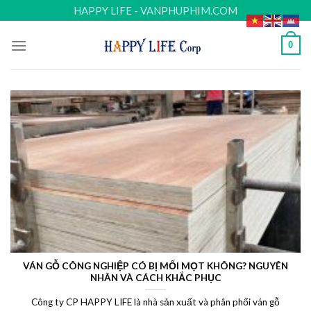
Skip
HAPPY LIFE - VANPHUPHIM.COM
to
content
0
VÁN GỖ CÔNG NGHIỆP CÓ BỊ MỐI MỌT KHÔNG? NGUYÊN
NHÂN VÀ CÁCH KHẮC PHỤC
Công ty CP HAPPY LIFE là nhà sản xuất và phân phối ván gỗ