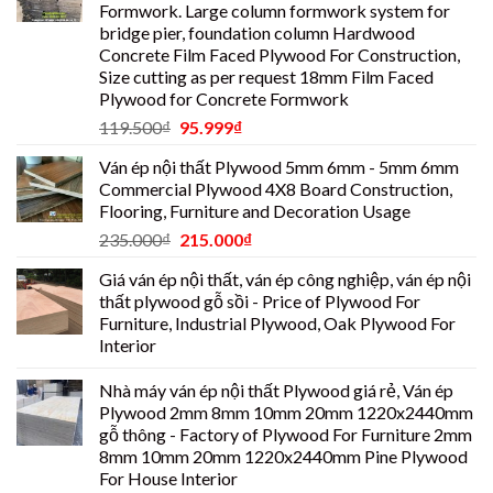
Formwork. Large column formwork system for
bridge pier, foundation column Hardwood
Concrete Film Faced Plywood For Construction,
Size cutting as per request 18mm Film Faced
Plywood for Concrete Formwork
119.500
₫
95.999
₫
Ván ép nội thất Plywood 5mm 6mm - 5mm 6mm
Commercial Plywood 4X8 Board Construction,
Flooring, Furniture and Decoration Usage
235.000
₫
215.000
₫
Giá ván ép nội thất, ván ép công nghiệp, ván ép nội
thất plywood gỗ sồi - Price of Plywood For
Furniture, Industrial Plywood, Oak Plywood For
Interior
Nhà máy ván ép nội thất Plywood giá rẻ, Ván ép
Plywood 2mm 8mm 10mm 20mm 1220x2440mm
gỗ thông - Factory of Plywood For Furniture 2mm
8mm 10mm 20mm 1220x2440mm Pine Plywood
For House Interior