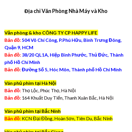
Địa chỉ Văn Phòng Nhà Máy và Kho
Văn phòng & kho CÔNG TY CP HAPPY LIFE
Bản đồ:
504 Võ Chí Công, P.Phú Hữu, Bình Trưng Đông,
Quận 9, HCM
Bản đồ:
38/20 QL1A, Hiệp Bình Phước, Thủ Đức, Thành
phố Hồ Chí Minh
Bản đồ:
Đường Số 5, Hóc Môn, Thành phố Hồ Chí Minh
Ván phủ phim tại Hà Nội
Bản đồ:
Thọ Lộc, Phúc Thọ, Hà Nội
Bản đồ:
164 Khuất Duy Tiến, Thanh Xuân Bắc, Hà Nội
Ván phủ phim tại Bắc Ninh
Bản đồ:
KCN Đại Đồng, Hoàn Sơn, Tiên Du, Bắc Ninh
Ván phủ phim tại Bắc Giang