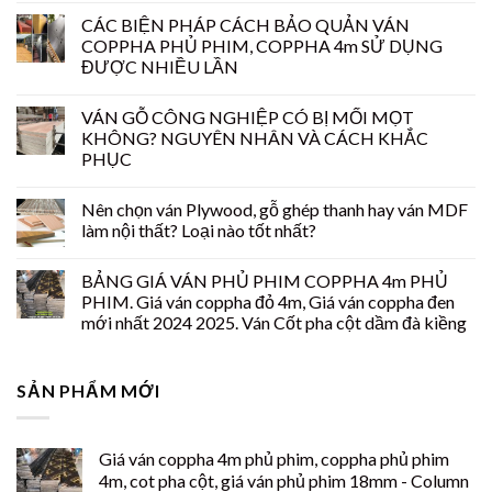
CÁC BIỆN PHÁP CÁCH BẢO QUẢN VÁN
COPPHA PHỦ PHIM, COPPHA 4m SỬ DỤNG
ĐƯỢC NHIỀU LẦN
VÁN GỖ CÔNG NGHIỆP CÓ BỊ MỐI MỌT
KHÔNG? NGUYÊN NHÂN VÀ CÁCH KHẮC
PHỤC
Nên chọn ván Plywood, gỗ ghép thanh hay ván MDF
làm nội thất? Loại nào tốt nhất?
BẢNG GIÁ VÁN PHỦ PHIM COPPHA 4m PHỦ
PHIM. Giá ván coppha đỏ 4m, Giá ván coppha đen
mới nhất 2024 2025. Ván Cốt pha cột dầm đà kiềng
SẢN PHẨM MỚI
Giá ván coppha 4m phủ phim, coppha phủ phim
4m, cot pha cột, giá ván phủ phim 18mm - Column