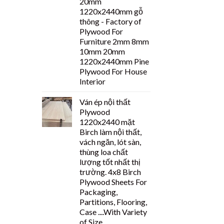
20mm
1220x2440mm gỗ
thông - Factory of
Plywood For
Furniture 2mm 8mm
10mm 20mm
1220x2440mm Pine
Plywood For House
Interior
Ván ép nội thất
Plywood
1220x2440 mặt
Birch làm nội thất,
vách ngăn, lót sàn,
thùng loa chất
lượng tốt nhất thị
trường. 4x8 Birch
Plywood Sheets For
Packaging,
Partitions, Flooring,
Case ....With Variety
of Size