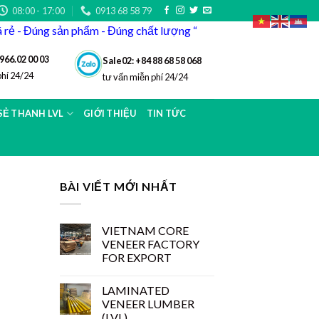
08:00 - 17:00
0913 68 58 79
iá rẻ - Đúng sản phẩm - Đúng chất lượng “
966.02 00 03
Sale02: +84 88 68 58 068
phí 24/24
tư vấn miễn phí 24/24
 SẺ THANH LVL
GIỚI THIỆU
TIN TỨC
BÀI VIẾT MỚI NHẤT
VIETNAM CORE
VENEER FACTORY
FOR EXPORT
LAMINATED
VENEER LUMBER
(LVL)