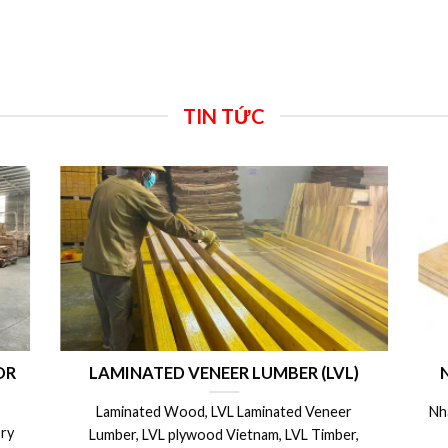
TIN TỨC
ong
CÁC BIỆN PHÁP CÁCH BẢO QUẢN VÁN
V
 –
COPPHA PHỦ PHIM, COPPHA 4m SỬ
m
DỤNG ĐƯỢC NHIỀU LẦN
0 x