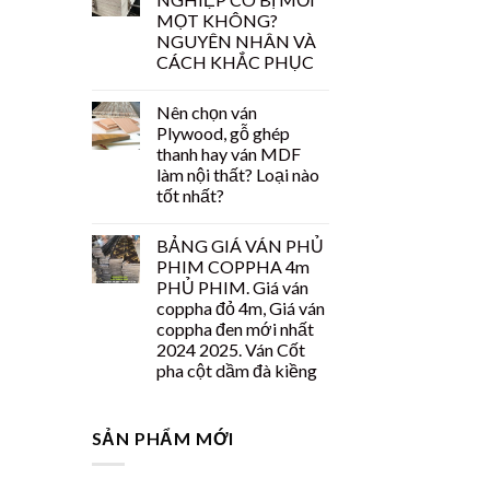
MỌT KHÔNG?
NGUYÊN NHÂN VÀ
CÁCH KHẮC PHỤC
Nên chọn ván
Plywood, gỗ ghép
thanh hay ván MDF
làm nội thất? Loại nào
tốt nhất?
BẢNG GIÁ VÁN PHỦ
PHIM COPPHA 4m
PHỦ PHIM. Giá ván
coppha đỏ 4m, Giá ván
coppha đen mới nhất
2024 2025. Ván Cốt
pha cột dầm đà kiềng
SẢN PHẨM MỚI