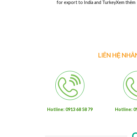
2440
Ván ép phủ phim là một trong những vật li
được ứng dụng khá rộng rãiXem thêm
LIÊN HỆ NHÂ
Hotline: 0913 68 58 79
Hotline: 0