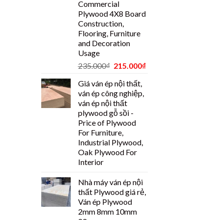
Commercial
Plywood 4X8 Board
Construction,
Flooring, Furniture
and Decoration
Usage
235.000
₫
215.000
₫
Giá ván ép nội thất,
ván ép công nghiệp,
ván ép nội thất
plywood gỗ sồi -
Price of Plywood
For Furniture,
Industrial Plywood,
Oak Plywood For
Interior
Nhà máy ván ép nội
thất Plywood giá rẻ,
Ván ép Plywood
2mm 8mm 10mm