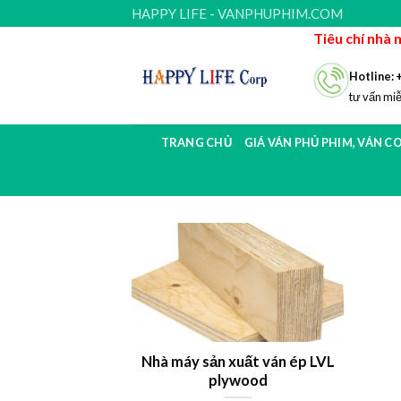
Skip
HAPPY LIFE - VANPHUPHIM.COM
to
Tiêu chí nhà 
content
Hotline: 
tư vấn miễ
TRANG CHỦ
GIÁ VÁN PHỦ PHIM, VÁN C
Nhà máy sản xuất ván ép LVL
plywood