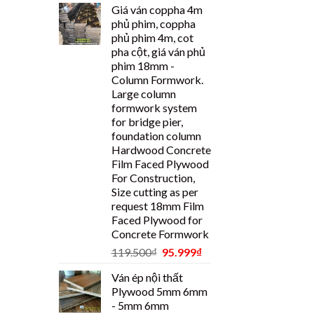
Giá ván coppha 4m
phủ phim, coppha
phủ phim 4m, cot
pha cột, giá ván phủ
phim 18mm -
Column Formwork.
Large column
formwork system
for bridge pier,
foundation column
Hardwood Concrete
Film Faced Plywood
For Construction,
Size cutting as per
request 18mm Film
Faced Plywood for
Concrete Formwork
119.500
₫
95.999
₫
Ván ép nội thất
Plywood 5mm 6mm
- 5mm 6mm