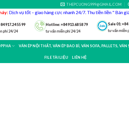
THEPCUONG999@GMAIL.COM
máy:
Dịch vụ tốt – giao hàng cực nhanh 24/7. Thu tiền liền " Bán g
Sale 01: +84
+84 917.24 55 99
Hotline: +84 913.68 58 79
tư vấn miễn 
n phí 24/24
tư vấn miễn phí 24/24
OPPHA
VÁN ÉP NỘI THẤT, VÁN ÉP BAO BÌ, VÁN SOFA, PALLETS, VÁN
FILE TÀI LIỆU
LIÊN HỆ