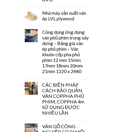
Nhà máy sản xuất ván
ép LVL plywood
Công dụng ứng dụng
ván phủ phim trong xây
dựng – Bảng giá ván
ép phủ phim – Ván
khuôn cốp pha phủ
phim 12 mm 15mm
17mm 18mm 20mm
21mm 1220 x 2440
CÁC BIỆN PHÁP
CÁCH BẢO QUẢN
VÁN COPPHA PHỦ
PHIM, COPPHA 4m
SỬ DỤNG ĐƯỢC
NHIỀU LẦN
VÁN GỖ CÔNG
NGHIỆP CÓ BỊ MỐI