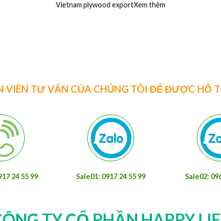
Nhà Máy ván coppha phủ phim, coppha cột dầm
C
đà 4m giá rẻ nhất thịXem thêm
ệu
N VIÊN TƯ VẤN CỦA CHÚNG TÔI ĐỂ ĐƯỢC HỖ 
917 24 55 99
Sale01: 0917 24 55 99
Sale02: 09
CÔNG TY CỔ PHẦN HAPPY LIF