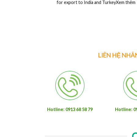
2440
Ván ép phủ phim là một trong những vật li
được ứng dụng khá rộng rãiXem thêm
LIÊN HỆ NHÂ
Hotline: 0913 68 58 79
Hotline: 0