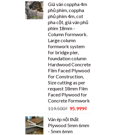
Giá ván coppha 4m
phủ phim, coppha
phủ phim 4m, cot
pha cột, giá ván phủ
phim 18mm -
Column Formwork.
Large column
formwork system
for bridge pier,
foundation column
Hardwood Concrete
Film Faced Plywood
For Construction,
Size cutting as per
request 18mm Film
Faced Plywood for
Concrete Formwork
119.500
₫
95.999
₫
Ván ép nội thất
Plywood 5mm 6mm
- 5mm 6mm