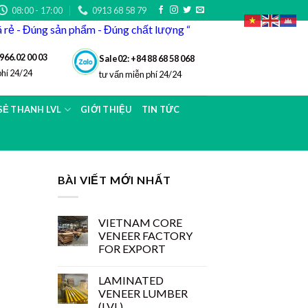
08:00 - 17:00
0913 68 58 79
iá rẻ - Đúng sản phẩm - Đúng chất lượng “
966.02 00 03
Sale02: +84 88 68 58 068
phí 24/24
tư vấn miễn phí 24/24
 SẺ THANH LVL
GIỚI THIỆU
TIN TỨC
BÀI VIẾT MỚI NHẤT
VIETNAM CORE
VENEER FACTORY
FOR EXPORT
LAMINATED
VENEER LUMBER
(LVL)