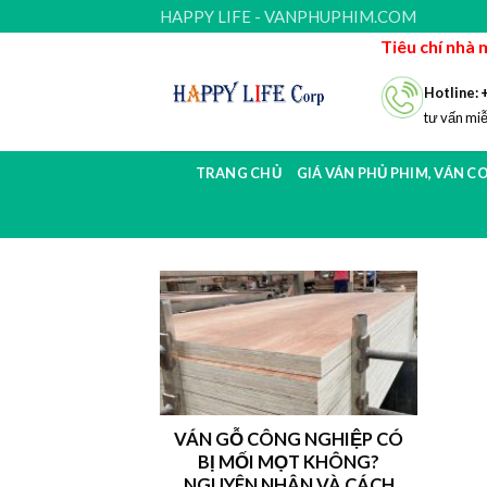
Skip
HAPPY LIFE - VANPHUPHIM.COM
to
Tiêu chí nhà 
content
Hotline: 
tư vấn miễ
TRANG CHỦ
GIÁ VÁN PHỦ PHIM, VÁN C
VÁN GỖ CÔNG NGHIỆP CÓ
BỊ MỐI MỌT KHÔNG?
NGUYÊN NHÂN VÀ CÁCH