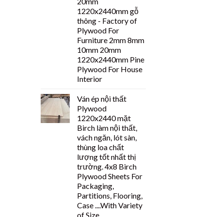
20mm
1220x2440mm gỗ
thông - Factory of
Plywood For
Furniture 2mm 8mm
10mm 20mm
1220x2440mm Pine
Plywood For House
Interior
Ván ép nội thất
Plywood
1220x2440 mặt
Birch làm nội thất,
vách ngăn, lót sàn,
thùng loa chất
lượng tốt nhất thị
trường. 4x8 Birch
Plywood Sheets For
Packaging,
Partitions, Flooring,
Case ....With Variety
of Size