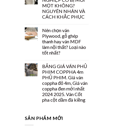
MỌT KHÔNG?
NGUYÊN NHÂN VÀ
CÁCH KHẮC PHỤC
Nên chọn ván
Plywood, gỗ ghép
thanh hay ván MDF
làm nội thất? Loại nào
tốt nhất?
BẢNG GIÁ VÁN PHỦ
PHIM COPPHA 4m
PHỦ PHIM. Giá ván
coppha đỏ 4m, Giá ván
coppha đen mới nhất
2024 2025. Ván Cốt
pha cột dầm đà kiềng
SẢN PHẨM MỚI