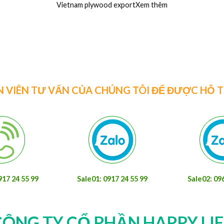
Nhà Máy ván coppha phủ phim, coppha cột dầm
Cô
đà 4m giá rẻ nhất thịXem thêm
ệu
N VIÊN TƯ VẤN CỦA CHÚNG TÔI ĐỂ ĐƯỢC HỖ 
917 24 55 99
Sale01: 0917 24 55 99
Sale02: 09
CÔNG TY CỔ PHẦN HAPPY LIF