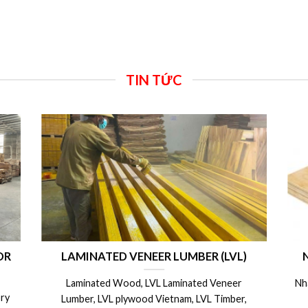
TIN TỨC
ong
CÁC BIỆN PHÁP CÁCH BẢO QUẢN VÁN
V
 –
COPPHA PHỦ PHIM, COPPHA 4m SỬ
m
DỤNG ĐƯỢC NHIỀU LẦN
0 x