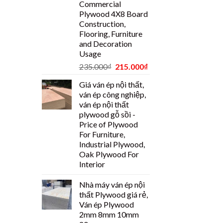
Commercial
Plywood 4X8 Board
Construction,
Flooring, Furniture
and Decoration
Usage
235.000
₫
215.000
₫
Giá ván ép nội thất,
ván ép công nghiệp,
ván ép nội thất
plywood gỗ sồi -
Price of Plywood
For Furniture,
Industrial Plywood,
Oak Plywood For
Interior
Nhà máy ván ép nội
thất Plywood giá rẻ,
Ván ép Plywood
2mm 8mm 10mm