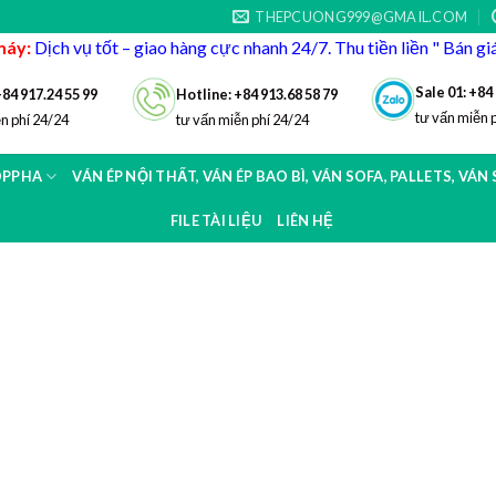
THEPCUONG999@GMAIL.COM
máy:
Dịch vụ tốt – giao hàng cực nhanh 24/7. Thu tiền liền " Bán g
Sale 01: +84
+84 917.24 55 99
Hotline: +84 913.68 58 79
tư vấn miễn 
n phí 24/24
tư vấn miễn phí 24/24
OPPHA
VÁN ÉP NỘI THẤT, VÁN ÉP BAO BÌ, VÁN SOFA, PALLETS, VÁN
FILE TÀI LIỆU
LIÊN HỆ