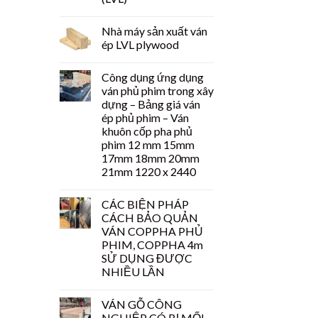
Nhà máy sản xuất ván
ép LVL plywood
Công dụng ứng dụng
ván phủ phim trong xây
dựng – Bảng giá ván
ép phủ phim – Ván
khuôn cốp pha phủ
phim 12 mm 15mm
17mm 18mm 20mm
21mm 1220 x 2440
CÁC BIỆN PHÁP
CÁCH BẢO QUẢN
VÁN COPPHA PHỦ
PHIM, COPPHA 4m
SỬ DỤNG ĐƯỢC
NHIỀU LẦN
VÁN GỖ CÔNG
NGHIỆP CÓ BỊ MỐI