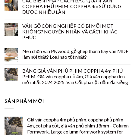
CÁC BIỆN PHÁP CÁCH BẢO QUẢN VÁN
COPPHA PHỦ PHIM, COPPHA 4m SỬ DỤNG
ĐƯỢC NHIỀU LẦN
VÁN GỖ CÔNG NGHIỆP CÓ BỊ MỐI MỌT
KHÔNG? NGUYÊN NHÂN VÀ CÁCH KHẮC
PHỤC
Nên chọn ván Plywood, gỗ ghép thanh hay ván MDF
làm nội thất? Loại nào tốt nhất?
BẢNG GIÁ VÁN PHỦ PHIM COPPHA 4m PHỦ
PHIM. Giá ván coppha đỏ 4m, Giá ván coppha đen
mới nhất 2024 2025. Ván Cốt pha cột dầm đà kiềng
SẢN PHẨM MỚI
Giá ván coppha 4m phủ phim, coppha phủ phim
4m, cot pha cột, giá ván phủ phim 18mm - Column
Formwork. Large column formwork system for