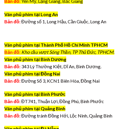
Bản đồ:
Yên Mỹ, Lạng Giang, Bắc Giang
Ván phủ phim tại Long An
Bản đồ:
Đường số 1, Long Hậu, Cần Giuộc, Long An
Ván phủ phim tại Thành Phố Hồ Chí Minh TPHCM
Bản đồ:
Kho cầu vượt Sóng Thần, TP Thủ Đức, TPHCM.
Ván phủ phim tại Bình Dương
Bản đồ:
343 Lý Thường Kiệt, Dĩ An, Bình Dương.
Ván phủ phim tại Đồng Nai
Bản đồ:
Đường Số 3, KCN1 Biên Hòa, Đồng Nai
Ván phủ phim tại Bình Phước
Bản đồ:
ĐT741, Thuận Lợi, Đồng Phú, Bình Phước
Ván phủ phim tại Quảng Bình
Bản đồ:
Đường tránh Đồng Hới, Lộc Ninh, Quảng Bình
Ván phủ phim tại Đà Nẵng