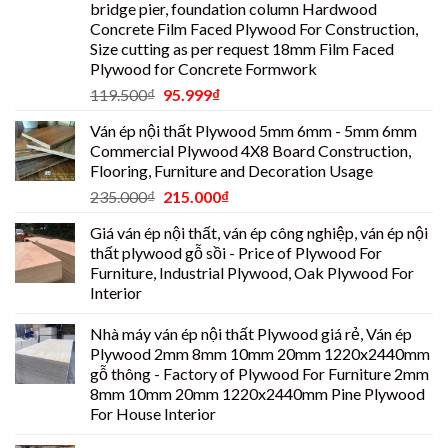
bridge pier, foundation column Hardwood
Concrete Film Faced Plywood For Construction,
Size cutting as per request 18mm Film Faced
Plywood for Concrete Formwork
119.500
₫
95.999
₫
Ván ép nội thất Plywood 5mm 6mm - 5mm 6mm
Commercial Plywood 4X8 Board Construction,
Flooring, Furniture and Decoration Usage
235.000
₫
215.000
₫
Giá ván ép nội thất, ván ép công nghiệp, ván ép nội
thất plywood gỗ sồi - Price of Plywood For
Furniture, Industrial Plywood, Oak Plywood For
Interior
Nhà máy ván ép nội thất Plywood giá rẻ, Ván ép
Plywood 2mm 8mm 10mm 20mm 1220x2440mm
gỗ thông - Factory of Plywood For Furniture 2mm
8mm 10mm 20mm 1220x2440mm Pine Plywood
For House Interior