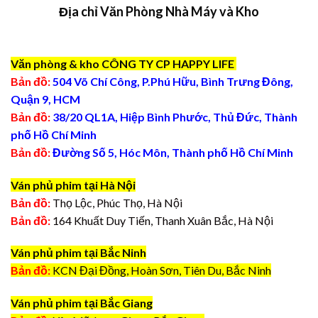
Địa chỉ Văn Phòng Nhà Máy và Kho
Văn phòng & kho CÔNG TY CP HAPPY LIFE
Bản đồ:
504 Võ Chí Công, P.Phú Hữu, Bình Trưng Đông,
Quận 9, HCM
Bản đồ:
38/20 QL1A, Hiệp Bình Phước, Thủ Đức, Thành
phố Hồ Chí Minh
Bản đồ:
Đường Số 5, Hóc Môn, Thành phố Hồ Chí Minh
Ván phủ phim tại Hà Nội
Bản đồ:
Thọ Lộc, Phúc Thọ, Hà Nội
Bản đồ:
164 Khuất Duy Tiến, Thanh Xuân Bắc, Hà Nội
Ván phủ phim tại Bắc Ninh
Bản đồ:
KCN Đại Đồng, Hoàn Sơn, Tiên Du, Bắc Ninh
Ván phủ phim tại Bắc Giang