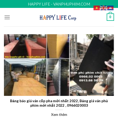
Skip
HAPPY LIFE - VANPHUPHIM.COM
to
content
0
Bảng báo giá ván cốp pha mới nhất 2022, Bảng giá ván phủ
phim mới nhất 2022 , 0966020003
Xem thêm