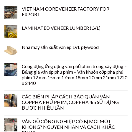
VIETNAM CORE VENEER FACTORY FOR
EXPORT
LAMINATED VENEER LUMBER (LVL)
Nhà máy sản xuất ván ép LVL plywood
Công dụng ứng dụng ván phủ phim trong xây dựng –
Bảng giá ván ép phủ phim – Ván khuôn cốp pha phủ
phim 12 mm 15mm 17mm 18mm 20mm 21mm 1220
x 2440
CÁC BIỆN PHÁP CÁCH BẢO QUẢN VÁN
COPPHA PHỦ PHIM, COPPHA 4m SỬ DỤNG
ĐƯỢC NHIỀU LẦN
VÁN GỖ CÔNG NGHIỆP CÓ BỊ MỐI MỌT
KHÔNG? NGUYÊN NHÂN VÀ CÁCH KHẮC