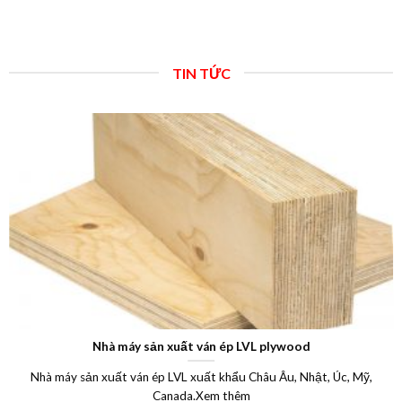
TIN TỨC
Công dụng ứng dụng ván phủ phim trong xây dựng – Bảng g
ván ép phủ phim – Ván khuôn cốp pha phủ phim 12 mm 15m
17mm 18mm 20mm 21mm 1220 x 2440