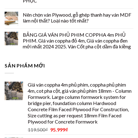
PHỤC
Nên chọn ván Plywood, gỗ ghép thanh hay ván MDF
làm nội thất? Loại nào tốt nhất?
BẢNG GIÁ VÁN PHỦ PHIM COPPHA 4m PHỦ
PHIM. Giá ván coppha đỏ 4m, Giá ván coppha đen
mới nhất 2024 2025. Ván Cốt pha cột dầm đà kiềng
SẢN PHẨM MỚI
Giá ván coppha 4m phủ phim, coppha phủ phim
4m, cot pha cột, giá ván phủ phim 18mm - Column
Formwork. Large column formwork system for
bridge pier, foundation column Hardwood
Concrete Film Faced Plywood For Construction,
Size cutting as per request 18mm Film Faced
Plywood for Concrete Formwork
119.500
₫
95.999
₫