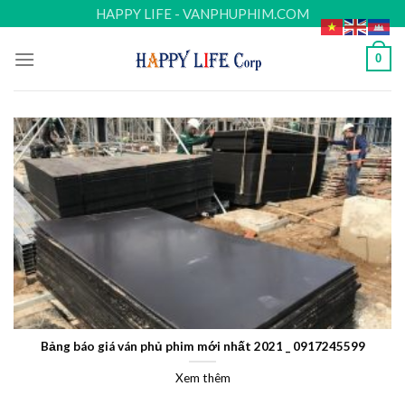
Skip
HAPPY LIFE - VANPHUPHIM.COM
to
content
0
Bảng báo giá ván phủ phim mới nhất 2021 _ 0917245599
Xem thêm