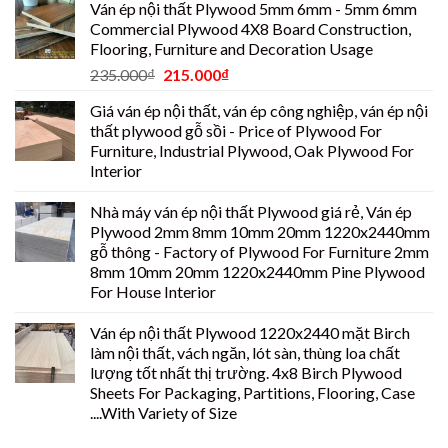
Ván ép nội thất Plywood 5mm 6mm - 5mm 6mm
Commercial Plywood 4X8 Board Construction,
Flooring, Furniture and Decoration Usage
235.000
₫
215.000
₫
Giá ván ép nội thất, ván ép công nghiệp, ván ép nội
thất plywood gỗ sồi - Price of Plywood For
Furniture, Industrial Plywood, Oak Plywood For
Interior
Nhà máy ván ép nội thất Plywood giá rẻ, Ván ép
Plywood 2mm 8mm 10mm 20mm 1220x2440mm
gỗ thông - Factory of Plywood For Furniture 2mm
8mm 10mm 20mm 1220x2440mm Pine Plywood
For House Interior
Ván ép nội thất Plywood 1220x2440 mặt Birch
làm nội thất, vách ngăn, lót sàn, thùng loa chất
lượng tốt nhất thị trường. 4x8 Birch Plywood
Sheets For Packaging, Partitions, Flooring, Case
....With Variety of Size