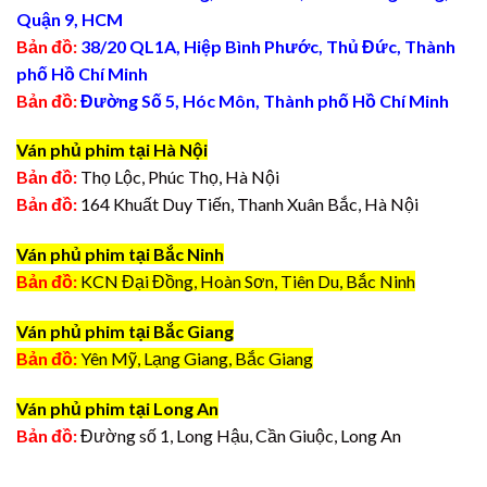
Quận 9, HCM
Bản đồ:
38/20 QL1A, Hiệp Bình Phước, Thủ Đức, Thành
phố Hồ Chí Minh
Bản đồ:
Đường Số 5, Hóc Môn, Thành phố Hồ Chí Minh
Ván phủ phim tại Hà Nội
Bản đồ:
Thọ Lộc, Phúc Thọ, Hà Nội
Bản đồ:
164 Khuất Duy Tiến, Thanh Xuân Bắc, Hà Nội
Ván phủ phim tại Bắc Ninh
Bản đồ:
KCN Đại Đồng, Hoàn Sơn, Tiên Du, Bắc Ninh
Ván phủ phim tại Bắc Giang
Bản đồ:
Yên Mỹ, Lạng Giang, Bắc Giang
Ván phủ phim tại Long An
Bản đồ:
Đường số 1, Long Hậu, Cần Giuộc, Long An