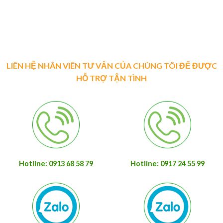
Ván ép phủ phim là một trong những vật liệu được ứng dụng kh
rộng rãiXem thêm
LIÊN HỆ NHÂN VIÊN TƯ VẤN CỦA CHÚNG TÔI ĐỂ ĐƯỢC
HỖ TRỢ TẬN TÌNH
Hotline: 0913 68 58 79
Hotline: 0917 24 55 99