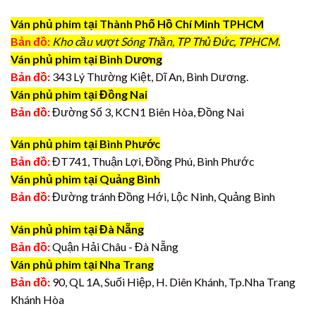
Ván phủ phim tại Thành Phố Hồ Chí Minh TPHCM
Bản đồ:
Kho cầu vượt Sóng Thần, TP Thủ Đức, TPHCM.
Ván phủ phim tại Bình Dương
Bản đồ:
343 Lý Thường Kiệt, Dĩ An, Bình Dương.
Ván phủ phim tại Đồng Nai
Bản đồ:
Đường Số 3, KCN1 Biên Hòa, Đồng Nai
Ván phủ phim tại Bình Phước
Bản đồ:
ĐT741, Thuận Lợi, Đồng Phú, Bình Phước
Ván phủ phim tại Quảng Bình
Bản đồ:
Đường tránh Đồng Hới, Lộc Ninh, Quảng Bình
Ván phủ phim tại Đà Nẵng
Bản đồ:
Quận Hải Châu - Đà Nẵng
Ván phủ phim tại Nha Trang
Bản đồ:
90, QL 1A, Suối Hiệp, H. Diên Khánh, Tp.Nha Trang
Khánh Hòa