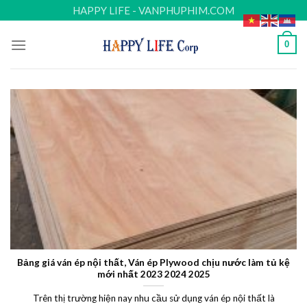
Skip
HAPPY LIFE - VANPHUPHIM.COM
to
content
0
Bảng giá ván ép nội thất, Ván ép Plywood chịu nước làm tủ kệ
mới nhất 2023 2024 2025
Trên thị trường hiện nay nhu cầu sử dụng ván ép nội thất là