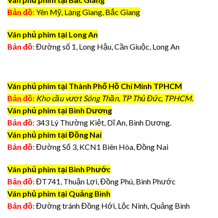
Bản đồ:
Yên Mỹ, Lạng Giang, Bắc Giang
Ván phủ phim tại Long An
Bản đồ:
Đường số 1, Long Hậu, Cần Giuộc, Long An
Ván phủ phim tại Thành Phố Hồ Chí Minh TPHCM
Bản đồ:
Kho cầu vượt Sóng Thần, TP Thủ Đức, TPHCM.
Ván phủ phim tại Bình Dương
Bản đồ:
343 Lý Thường Kiệt, Dĩ An, Bình Dương.
Ván phủ phim tại Đồng Nai
Bản đồ:
Đường Số 3, KCN1 Biên Hòa, Đồng Nai
Ván phủ phim tại Bình Phước
Bản đồ:
ĐT741, Thuận Lợi, Đồng Phú, Bình Phước
Ván phủ phim tại Quảng Bình
Bản đồ:
Đường tránh Đồng Hới, Lộc Ninh, Quảng Bình