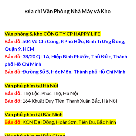
Địa chỉ Văn Phòng Nhà Máy và Kho
Văn phòng & kho CÔNG TY CP HAPPY LIFE
Bản đồ:
504 Võ Chí Công, P.Phú Hữu, Bình Trưng Đông,
Quận 9, HCM
Bản đồ:
38/20 QL1A, Hiệp Bình Phước, Thủ Đức, Thành
phố Hồ Chí Minh
Bản đồ:
Đường Số 5, Hóc Môn, Thành phố Hồ Chí Minh
Ván phủ phim tại Hà Nội
Bản đồ:
Thọ Lộc, Phúc Thọ, Hà Nội
Bản đồ:
164 Khuất Duy Tiến, Thanh Xuân Bắc, Hà Nội
Ván phủ phim tại Bắc Ninh
Bản đồ:
KCN Đại Đồng, Hoàn Sơn, Tiên Du, Bắc Ninh
Ván phủ phim tại Bắc Giang