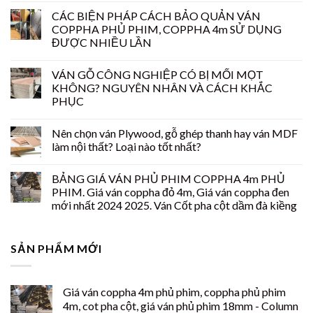
CÁC BIỆN PHÁP CÁCH BẢO QUẢN VÁN
COPPHA PHỦ PHIM, COPPHA 4m SỬ DỤNG
ĐƯỢC NHIỀU LẦN
VÁN GỖ CÔNG NGHIỆP CÓ BỊ MỐI MỌT
KHÔNG? NGUYÊN NHÂN VÀ CÁCH KHẮC
PHỤC
Nên chọn ván Plywood, gỗ ghép thanh hay ván MDF
làm nội thất? Loại nào tốt nhất?
BẢNG GIÁ VÁN PHỦ PHIM COPPHA 4m PHỦ
PHIM. Giá ván coppha đỏ 4m, Giá ván coppha đen
mới nhất 2024 2025. Ván Cốt pha cột dầm đà kiềng
SẢN PHẨM MỚI
Giá ván coppha 4m phủ phim, coppha phủ phim
4m, cot pha cột, giá ván phủ phim 18mm - Column