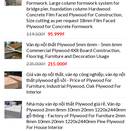
Formwork. Large column formwork system for
bridge pier, foundation column Hardwood
Concrete Film Faced Plywood For Construction,
Size cutting as per request 18mm Film Faced
Plywood for Concrete Formwork
119.500
₫
95.999
₫
Ván ép nội thất Plywood 5mm 6mm - 5mm 6mm
Commercial Plywood 4X8 Board Construction,
Flooring, Furniture and Decoration Usage
235.000
₫
215.000
₫
Giá ván ép nội thất, ván ép công nghiệp, ván ép nội
thất plywood gỗ sồi - Price of Plywood For
Furniture, Industrial Plywood, Oak Plywood For
Interior
Nhà máy ván ép nội thất Plywood giá rẻ, Ván ép
Plywood 2mm 8mm 10mm 20mm 1220x2440mm
gỗ thông - Factory of Plywood For Furniture 2mm
8mm 10mm 20mm 1220x2440mm Pine Plywood
For House Interior