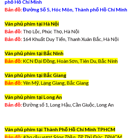
phố Hồ Chí Minh
Bản đồ:
Đường Số 5, Hóc Môn, Thành phố Hồ Chí Minh
Ván phủ phim tại Hà Nội
Bản đồ:
Thọ Lộc, Phúc Thọ, Hà Nội
Bản đồ:
164 Khuất Duy Tiến, Thanh Xuân Bắc, Hà Nội
Ván phủ phim tại Bắc Ninh
Bản đồ:
KCN Đại Đồng, Hoàn Sơn, Tiên Du, Bắc Ninh
Ván phủ phim tại Bắc Giang
Bản đồ:
Yên Mỹ, Lạng Giang, Bắc Giang
Ván phủ phim tại Long An
Bản đồ:
Đường số 1, Long Hậu, Cần Giuộc, Long An
Ván phủ phim tại Thành Phố Hồ Chí Minh TPHCM
Bản đồ:
Kho cầu vượt Sóng Thần, TP Thủ Đức, TPHCM.