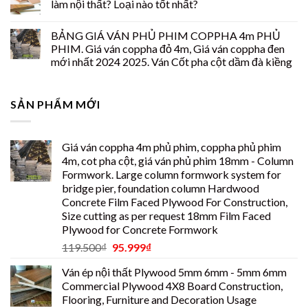
làm nội thất? Loại nào tốt nhất?
BẢNG GIÁ VÁN PHỦ PHIM COPPHA 4m PHỦ
PHIM. Giá ván coppha đỏ 4m, Giá ván coppha đen
mới nhất 2024 2025. Ván Cốt pha cột dầm đà kiềng
SẢN PHẨM MỚI
Giá ván coppha 4m phủ phim, coppha phủ phim
4m, cot pha cột, giá ván phủ phim 18mm - Column
Formwork. Large column formwork system for
bridge pier, foundation column Hardwood
Concrete Film Faced Plywood For Construction,
Size cutting as per request 18mm Film Faced
Plywood for Concrete Formwork
119.500
₫
95.999
₫
Ván ép nội thất Plywood 5mm 6mm - 5mm 6mm
Commercial Plywood 4X8 Board Construction,
Flooring, Furniture and Decoration Usage