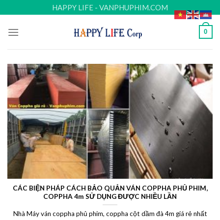
Skip
HAPPY LIFE - VANPHUPHIM.COM
to
content
0
CÁC BIỆN PHÁP CÁCH BẢO QUẢN VÁN COPPHA PHỦ PHIM,
COPPHA 4m SỬ DỤNG ĐƯỢC NHIỀU LẦN
Nhà Máy ván coppha phủ phim, coppha cột dầm đà 4m giá rẻ nhất