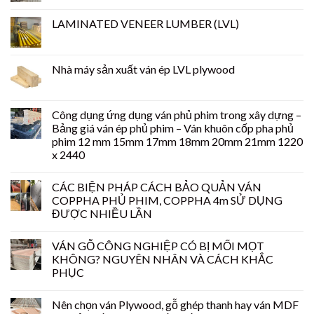
LAMINATED VENEER LUMBER (LVL)
Nhà máy sản xuất ván ép LVL plywood
Công dụng ứng dụng ván phủ phim trong xây dựng –
Bảng giá ván ép phủ phim – Ván khuôn cốp pha phủ
phim 12 mm 15mm 17mm 18mm 20mm 21mm 1220
x 2440
CÁC BIỆN PHÁP CÁCH BẢO QUẢN VÁN
COPPHA PHỦ PHIM, COPPHA 4m SỬ DỤNG
ĐƯỢC NHIỀU LẦN
VÁN GỖ CÔNG NGHIỆP CÓ BỊ MỐI MỌT
KHÔNG? NGUYÊN NHÂN VÀ CÁCH KHẮC
PHỤC
Nên chọn ván Plywood, gỗ ghép thanh hay ván MDF