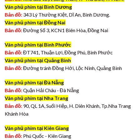
Ván phủ phim tại Bình Dương
Bản đồ:
343 Lý Thường Kiệt, Dĩ An, Bình Dương.
Ván phủ phim tại Đồng Nai
Bản đồ:
Đường Số 3, KCN1 Biên Hòa, Đồng Nai
Ván phủ phim tại Bình Phước
Bản đồ:
ĐT741, Thuận Lợi, Đồng Phú, Bình Phước
Ván phủ phim tại Quảng Bình
Bản đồ:
Đường tránh Đồng Hới, Lộc Ninh, Quảng Bình
Ván phủ phim tại Đà Nẵng
Bản đồ:
Quận Hải Châu - Đà Nẵng
Ván phủ phim tại Nha Trang
Bản đồ:
90, QL 1A, Suối Hiệp, H. Diên Khánh, Tp.Nha Trang
Khánh Hòa
Ván phủ phim tại Kiên Giang
Bản đồ:
Phú Quốc - Kiên Giang