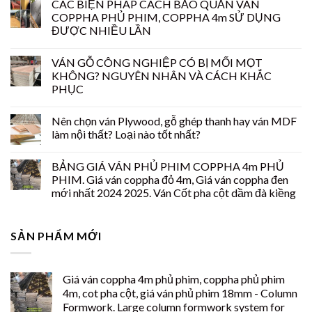
CÁC BIỆN PHÁP CÁCH BẢO QUẢN VÁN
COPPHA PHỦ PHIM, COPPHA 4m SỬ DỤNG
ĐƯỢC NHIỀU LẦN
VÁN GỖ CÔNG NGHIỆP CÓ BỊ MỐI MỌT
KHÔNG? NGUYÊN NHÂN VÀ CÁCH KHẮC
PHỤC
Nên chọn ván Plywood, gỗ ghép thanh hay ván MDF
làm nội thất? Loại nào tốt nhất?
BẢNG GIÁ VÁN PHỦ PHIM COPPHA 4m PHỦ
PHIM. Giá ván coppha đỏ 4m, Giá ván coppha đen
mới nhất 2024 2025. Ván Cốt pha cột dầm đà kiềng
SẢN PHẨM MỚI
Giá ván coppha 4m phủ phim, coppha phủ phim
4m, cot pha cột, giá ván phủ phim 18mm - Column
Formwork. Large column formwork system for