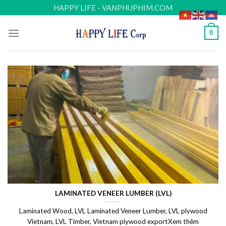
Skip
HAPPY LIFE - VANPHUPHIM.COM
to
content
0
LAMINATED VENEER LUMBER (LVL)
Laminated Wood, LVL Laminated Veneer Lumber, LVL plywood
Vietnam, LVL Timber, Vietnam plywood exportXem thêm