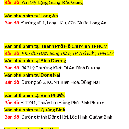
Bản đồ:
Yên Mỹ, Lạng Giang, Bắc Giang
Ván phủ phim tại Long An
Bản đồ:
Đường số 1, Long Hậu, Cần Giuộc, Long An
Ván phủ phim tại Thành Phố Hồ Chí Minh TPHCM
Bản đồ:
Kho cầu vượt Sóng Thần, TP Thủ Đức, TPHCM.
Ván phủ phim tại Bình Dương
Bản đồ:
343 Lý Thường Kiệt, Dĩ An, Bình Dương.
Ván phủ phim tại Đồng Nai
Bản đồ:
Đường Số 3, KCN1 Biên Hòa, Đồng Nai
Ván phủ phim tại Bình Phước
Bản đồ:
ĐT741, Thuận Lợi, Đồng Phú, Bình Phước
Ván phủ phim tại Quảng Bình
Bản đồ:
Đường tránh Đồng Hới, Lộc Ninh, Quảng Bình