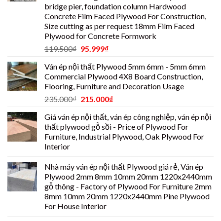
bridge pier, foundation column Hardwood
Concrete Film Faced Plywood For Construction,
Size cutting as per request 18mm Film Faced
Plywood for Concrete Formwork
119.500
₫
95.999
₫
Ván ép nội thất Plywood 5mm 6mm - 5mm 6mm
Commercial Plywood 4X8 Board Construction,
Flooring, Furniture and Decoration Usage
235.000
₫
215.000
₫
Giá ván ép nội thất, ván ép công nghiệp, ván ép nội
thất plywood gỗ sồi - Price of Plywood For
Furniture, Industrial Plywood, Oak Plywood For
Interior
Nhà máy ván ép nội thất Plywood giá rẻ, Ván ép
Plywood 2mm 8mm 10mm 20mm 1220x2440mm
gỗ thông - Factory of Plywood For Furniture 2mm
8mm 10mm 20mm 1220x2440mm Pine Plywood
For House Interior