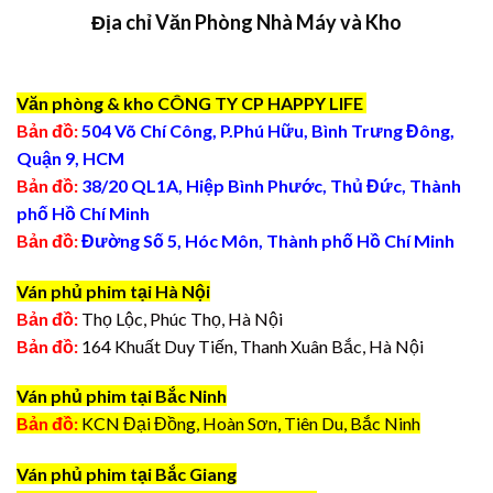
Địa chỉ Văn Phòng Nhà Máy và Kho
Văn phòng & kho CÔNG TY CP HAPPY LIFE
Bản đồ:
504 Võ Chí Công, P.Phú Hữu, Bình Trưng Đông,
Quận 9, HCM
Bản đồ:
38/20 QL1A, Hiệp Bình Phước, Thủ Đức, Thành
phố Hồ Chí Minh
Bản đồ:
Đường Số 5, Hóc Môn, Thành phố Hồ Chí Minh
Ván phủ phim tại Hà Nội
Bản đồ:
Thọ Lộc, Phúc Thọ, Hà Nội
Bản đồ:
164 Khuất Duy Tiến, Thanh Xuân Bắc, Hà Nội
Ván phủ phim tại Bắc Ninh
Bản đồ:
KCN Đại Đồng, Hoàn Sơn, Tiên Du, Bắc Ninh
Ván phủ phim tại Bắc Giang