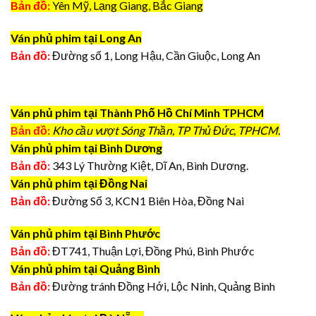
Bản đồ:
Yên Mỹ, Lạng Giang, Bắc Giang
Ván phủ phim tại Long An
Bản đồ:
Đường số 1, Long Hậu, Cần Giuộc, Long An
Ván phủ phim tại Thành Phố Hồ Chí Minh TPHCM
Bản đồ:
Kho cầu vượt Sóng Thần, TP Thủ Đức, TPHCM.
Ván phủ phim tại Bình Dương
Bản đồ:
343 Lý Thường Kiệt, Dĩ An, Bình Dương.
Ván phủ phim tại Đồng Nai
Bản đồ:
Đường Số 3, KCN1 Biên Hòa, Đồng Nai
Ván phủ phim tại Bình Phước
Bản đồ:
ĐT741, Thuận Lợi, Đồng Phú, Bình Phước
Ván phủ phim tại Quảng Bình
Bản đồ:
Đường tránh Đồng Hới, Lộc Ninh, Quảng Bình