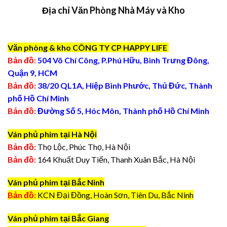
Địa chỉ Văn Phòng Nhà Máy và Kho
Văn phòng & kho CÔNG TY CP HAPPY LIFE
Bản đồ:
504 Võ Chí Công, P.Phú Hữu, Bình Trưng Đông,
Quận 9, HCM
Bản đồ:
38/20 QL1A, Hiệp Bình Phước, Thủ Đức, Thành
phố Hồ Chí Minh
Bản đồ:
Đường Số 5, Hóc Môn, Thành phố Hồ Chí Minh
Ván phủ phim tại Hà Nội
Bản đồ:
Thọ Lộc, Phúc Thọ, Hà Nội
Bản đồ:
164 Khuất Duy Tiến, Thanh Xuân Bắc, Hà Nội
Ván phủ phim tại Bắc Ninh
Bản đồ:
KCN Đại Đồng, Hoàn Sơn, Tiên Du, Bắc Ninh
Ván phủ phim tại Bắc Giang