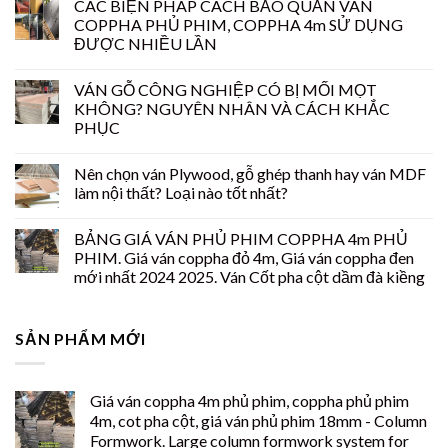
CÁC BIỆN PHÁP CÁCH BẢO QUẢN VÁN
COPPHA PHỦ PHIM, COPPHA 4m SỬ DỤNG
ĐƯỢC NHIỀU LẦN
VÁN GỖ CÔNG NGHIỆP CÓ BỊ MỐI MỌT
KHÔNG? NGUYÊN NHÂN VÀ CÁCH KHẮC
PHỤC
Nên chọn ván Plywood, gỗ ghép thanh hay ván MDF
làm nội thất? Loại nào tốt nhất?
BẢNG GIÁ VÁN PHỦ PHIM COPPHA 4m PHỦ
PHIM. Giá ván coppha đỏ 4m, Giá ván coppha đen
mới nhất 2024 2025. Ván Cốt pha cột dầm đà kiềng
SẢN PHẨM MỚI
Giá ván coppha 4m phủ phim, coppha phủ phim
4m, cot pha cột, giá ván phủ phim 18mm - Column
Formwork. Large column formwork system for