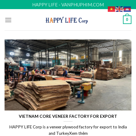
Skip
HAPPY LIFE - VANPHUPHIM.COM
to
content
0
VIETNAM CORE VENEER FACTORY FOR EXPORT
HAPPY LIFE Corp is a veneer plywood factory for export to India
and TurkeyXem thêm