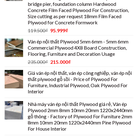
bridge pier, foundation column Hardwood
Concrete Film Faced Plywood For Construction,
Size cutting as per request 18mm Film Faced
Plywood for Concrete Formwork
119.500
₫
95.999
₫
Ván ép nội thất Plywood 5mm 6mm - 5mm 6mm
Commercial Plywood 4X8 Board Construction,
Flooring, Furniture and Decoration Usage
235.000
₫
215.000
₫
Giá ván ép nội thất, ván ép công nghiệp, ván ép nội
thất plywood gỗ sồi - Price of Plywood For
Furniture, Industrial Plywood, Oak Plywood For
Interior
Nhà máy ván ép nội thất Plywood giá rẻ, Ván ép
Plywood 2mm 8mm 10mm 20mm 1220x2440mm
gỗ thông - Factory of Plywood For Furniture 2mm
8mm 10mm 20mm 1220x2440mm Pine Plywood
For House Interior