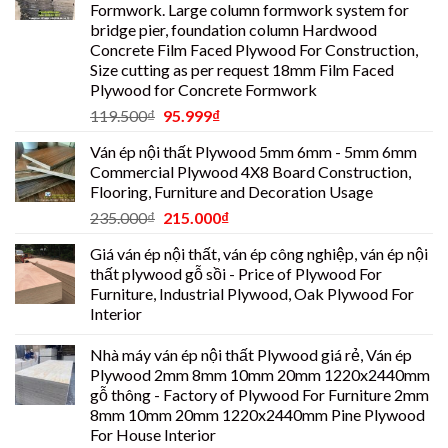
Formwork. Large column formwork system for
bridge pier, foundation column Hardwood
Concrete Film Faced Plywood For Construction,
Size cutting as per request 18mm Film Faced
Plywood for Concrete Formwork
119.500
₫
95.999
₫
Ván ép nội thất Plywood 5mm 6mm - 5mm 6mm
Commercial Plywood 4X8 Board Construction,
Flooring, Furniture and Decoration Usage
235.000
₫
215.000
₫
Giá ván ép nội thất, ván ép công nghiệp, ván ép nội
thất plywood gỗ sồi - Price of Plywood For
Furniture, Industrial Plywood, Oak Plywood For
Interior
Nhà máy ván ép nội thất Plywood giá rẻ, Ván ép
Plywood 2mm 8mm 10mm 20mm 1220x2440mm
gỗ thông - Factory of Plywood For Furniture 2mm
8mm 10mm 20mm 1220x2440mm Pine Plywood
For House Interior