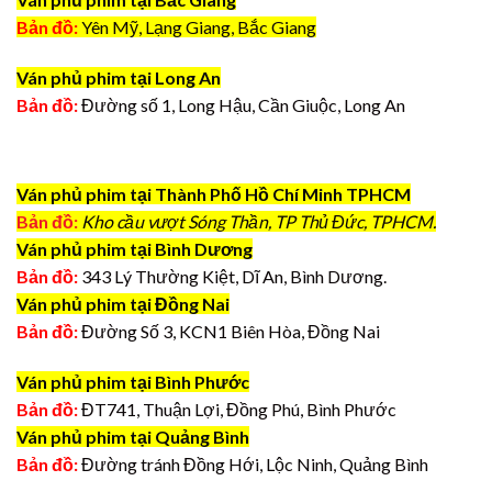
Bản đồ:
Yên Mỹ, Lạng Giang, Bắc Giang
Ván phủ phim tại Long An
Bản đồ:
Đường số 1, Long Hậu, Cần Giuộc, Long An
Ván phủ phim tại Thành Phố Hồ Chí Minh TPHCM
Bản đồ:
Kho cầu vượt Sóng Thần, TP Thủ Đức, TPHCM.
Ván phủ phim tại Bình Dương
Bản đồ:
343 Lý Thường Kiệt, Dĩ An, Bình Dương.
Ván phủ phim tại Đồng Nai
Bản đồ:
Đường Số 3, KCN1 Biên Hòa, Đồng Nai
Ván phủ phim tại Bình Phước
Bản đồ:
ĐT741, Thuận Lợi, Đồng Phú, Bình Phước
Ván phủ phim tại Quảng Bình
Bản đồ:
Đường tránh Đồng Hới, Lộc Ninh, Quảng Bình