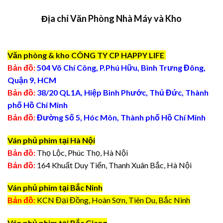
Địa chỉ Văn Phòng Nhà Máy và Kho
Văn phòng & kho CÔNG TY CP HAPPY LIFE
Bản đồ:
504 Võ Chí Công, P.Phú Hữu, Bình Trưng Đông,
Quận 9, HCM
Bản đồ:
38/20 QL1A, Hiệp Bình Phước, Thủ Đức, Thành
phố Hồ Chí Minh
Bản đồ:
Đường Số 5, Hóc Môn, Thành phố Hồ Chí Minh
Ván phủ phim tại Hà Nội
Bản đồ:
Thọ Lộc, Phúc Thọ, Hà Nội
Bản đồ:
164 Khuất Duy Tiến, Thanh Xuân Bắc, Hà Nội
Ván phủ phim tại Bắc Ninh
Bản đồ:
KCN Đại Đồng, Hoàn Sơn, Tiên Du, Bắc Ninh
Ván phủ phim tại Bắc Giang