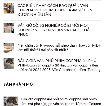
CÁC BIỆN PHÁP CÁCH BẢO QUẢN VÁN
COPPHA PHỦ PHIM, COPPHA 4m SỬ DỤNG
ĐƯỢC NHIỀU LẦN
VÁN GỖ CÔNG NGHIỆP CÓ BỊ MỐI MỌT
KHÔNG? NGUYÊN NHÂN VÀ CÁCH KHẮC
PHỤC
Nên chọn ván Plywood, gỗ ghép thanh hay ván MDF
làm nội thất? Loại nào tốt nhất?
BẢNG GIÁ VÁN PHỦ PHIM COPPHA 4m PHỦ
PHIM. Giá ván coppha đỏ 4m, Giá ván coppha đen
mới nhất 2024 2025. Ván Cốt pha cột dầm đà kiềng
SẢN PHẨM MỚI
Giá ván coppha 4m phủ phim, coppha phủ phim
4m, cot pha cột, giá ván phủ phim 18mm - Column