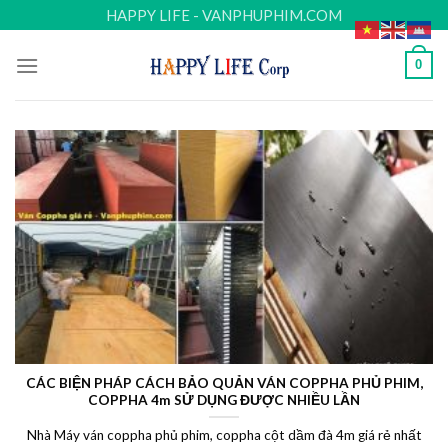
Skip
HAPPY LIFE - VANPHUPHIM.COM
to
content
0
CÁC BIỆN PHÁP CÁCH BẢO QUẢN VÁN COPPHA PHỦ PHIM,
COPPHA 4m SỬ DỤNG ĐƯỢC NHIỀU LẦN
Nhà Máy ván coppha phủ phim, coppha cột dầm đà 4m giá rẻ nhất