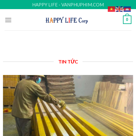
Skip
HAPPY LIFE - VANPHUPHIM.COM
to
content
0
TIN TỨC