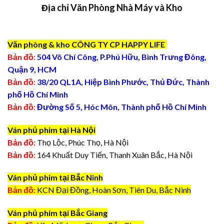
Địa chỉ Văn Phòng Nhà Máy và Kho
Văn phòng & kho CÔNG TY CP HAPPY LIFE
Bản đồ:
504 Võ Chí Công, P.Phú Hữu, Bình Trưng Đông,
Quận 9, HCM
Bản đồ:
38/20 QL1A, Hiệp Bình Phước, Thủ Đức, Thành
phố Hồ Chí Minh
Bản đồ:
Đường Số 5, Hóc Môn, Thành phố Hồ Chí Minh
Ván phủ phim tại Hà Nội
Bản đồ:
Thọ Lộc, Phúc Thọ, Hà Nội
Bản đồ:
164 Khuất Duy Tiến, Thanh Xuân Bắc, Hà Nội
Ván phủ phim tại Bắc Ninh
Bản đồ:
KCN Đại Đồng, Hoàn Sơn, Tiên Du, Bắc Ninh
Ván phủ phim tại Bắc Giang