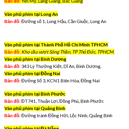
Bản đồ:
Yên Mỹ, Lạng Giang, Bắc Giang
Ván phủ phim tại Long An
Bản đồ:
Đường số 1, Long Hậu, Cần Giuộc, Long An
Ván phủ phim tại Thành Phố Hồ Chí Minh TPHCM
Bản đồ:
Kho cầu vượt Sóng Thần, TP Thủ Đức, TPHCM.
Ván phủ phim tại Bình Dương
Bản đồ:
343 Lý Thường Kiệt, Dĩ An, Bình Dương.
Ván phủ phim tại Đồng Nai
Bản đồ:
Đường Số 3, KCN1 Biên Hòa, Đồng Nai
Ván phủ phim tại Bình Phước
Bản đồ:
ĐT741, Thuận Lợi, Đồng Phú, Bình Phước
Ván phủ phim tại Quảng Bình
Bản đồ:
Đường tránh Đồng Hới, Lộc Ninh, Quảng Bình
Ván phủ phim tại Đà Nẵng