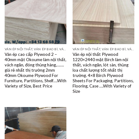
VÁN ÉP NỘI THẤT, VÁN ÉP BAO BÌ, VÁN SOFA, PALLETS, VÁN SẺ THANH LVL
VÁN ÉP NỘI THẤT, VÁN ÉP BAO BÌ, VÁN SOFA, PALLETS, VÁN SẺ THANH LVL
Ván ép cao cấp Plywood 2 –
Ván ép nội thất Plywood
40mm mặt Okoume làm nội thất,
1220×2440 mặt Birch làm nội
vách ngăn, đóng thùng hàng,…….
thất, vách ngăn, lót sàn, thùng
giá rẻ nhất thị trường 2mm
loa chất lượng tốt nhất thị
40mm Okoume Plywood For
trường. 4×8 Birch Plywood
Furniture, Partitions, Shelf….With
Sheets For Packaging, Partitions,
Variety of Size, Best Price
Flooring, Case ….With Variety of
Size