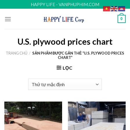
Skip
HAPPY LIFE - VANPHUPHIM.COM
to
content
0
U.S. plywood prices chart
TRANG CHỦ
/
SẢN PHẨM ĐƯỢC GẮN THẺ “U.S. PLYWOOD PRICES
CHART”
LỌC