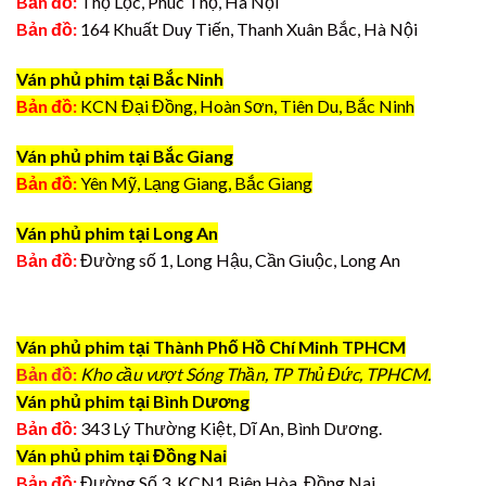
Bản đồ:
Thọ Lộc, Phúc Thọ, Hà Nội
Bản đồ:
164 Khuất Duy Tiến, Thanh Xuân Bắc, Hà Nội
Ván phủ phim tại Bắc Ninh
Bản đồ:
KCN Đại Đồng, Hoàn Sơn, Tiên Du, Bắc Ninh
Ván phủ phim tại Bắc Giang
Bản đồ:
Yên Mỹ, Lạng Giang, Bắc Giang
Ván phủ phim tại Long An
Bản đồ:
Đường số 1, Long Hậu, Cần Giuộc, Long An
Ván phủ phim tại Thành Phố Hồ Chí Minh TPHCM
Bản đồ:
Kho cầu vượt Sóng Thần, TP Thủ Đức, TPHCM.
Ván phủ phim tại Bình Dương
Bản đồ:
343 Lý Thường Kiệt, Dĩ An, Bình Dương.
Ván phủ phim tại Đồng Nai
Bản đồ:
Đường Số 3, KCN1 Biên Hòa, Đồng Nai