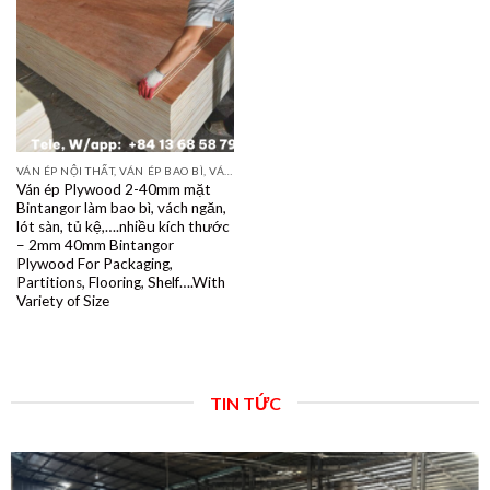
VÁN ÉP NỘI THẤT, VÁN ÉP BAO BÌ, VÁN SOFA, PALLETS, VÁN SẺ THANH LVL
Ván ép Plywood 2-40mm mặt
Bintangor làm bao bì, vách ngăn,
lót sàn, tủ kệ,….nhiều kích thước
– 2mm 40mm Bintangor
Plywood For Packaging,
Partitions, Flooring, Shelf….With
Variety of Size
TIN TỨC