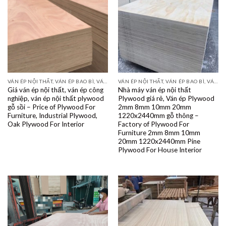
VÁN ÉP NỘI THẤT, VÁN ÉP BAO BÌ, VÁN SOFA, PALLETS, VÁN SẺ THANH LVL
VÁN ÉP NỘI THẤT, VÁN ÉP BAO BÌ, VÁN SOFA, PALLETS, VÁN SẺ THANH LVL
Giá ván ép nội thất, ván ép công
Nhà máy ván ép nội thất
nghiệp, ván ép nội thất plywood
Plywood giá rẻ, Ván ép Plywood
gỗ sồi – Price of Plywood For
2mm 8mm 10mm 20mm
Furniture, Industrial Plywood,
1220x2440mm gỗ thông –
Oak Plywood For Interior
Factory of Plywood For
Furniture 2mm 8mm 10mm
20mm 1220x2440mm Pine
Plywood For House Interior