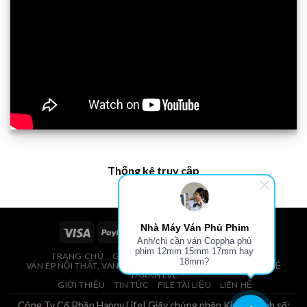
Thống kê truy cập
Nhà Máy Ván Phủ Phim
Anh/chị cần ván Coppha phủ
phim 12mm 15mm 17mm hay
TRANG CHỦ
GIÁ VÁN PHỦ PHIM, VÁN COPPHA
18mm?
VÁN ÉP NỘI THẤT, VÁN ÉP BAO BÌ, VÁN SOFA, PALLETS, VÁN SẺ
THANH LVL
GIỚI THIỆU
TIN TỨC
FILE TÀI LIỆU
LIÊN HỆ
Công Ty Cổ Phần Happy Life| Giấy chứng nhận Kinh Doanh số: