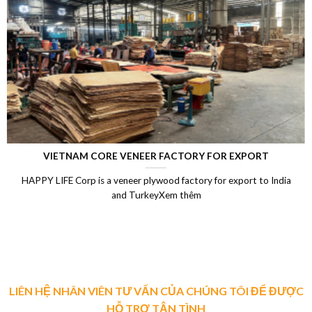
LAMINATED VENEER LUMBER (LVL)
Laminated Wood, LVL Laminated Veneer Lumber, LVL plywood
Vietnam, LVL Timber, Vietnam plywood exportXem thêm
LIÊN HỆ NHÂN VIÊN TƯ VẤN CỦA CHÚNG TÔI ĐỂ ĐƯỢC
HỖ TRỢ TẬN TÌNH