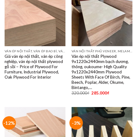
VÁN ÉP NỘI THẤT, VÁN ÉP BAO BÌ, VÁN SOFA, PALLETS, VÁN SẺ THANH LVL
VÁN NỘI THẤT PHỦ VENEER, MELAMINE, LAMINATE, PLYWOOD BINTANGOR, PITAGO, OKUME, BIRCH, POPLAR, SỒI, ÓC CHÓ, THÔNG, XOAN ĐÀO....
Giá ván ép nội thất, ván ép công
Ván ép nội thất Plywood
nghiệp, ván ép nội thất plywood
9x1220x2440mm bạch dương,
gỗ sồi – Price of Plywood For
thông, oukoume- High Quality
Furniture, Industrial Plywood,
9x1220x2440mm Plywood
Oak Plywood For Interior
Sheets With Face Of Birch, Pine,
Beech, Poplar, Alder, Okume,
Bintango,…
320.000
₫
285.000
₫
-12%
-3%