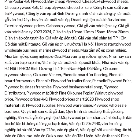
Pine Poplar 4x8 Plywood
,
Buy cheap Plywood
,
Cheap 8x4 plywood sheets
,
Cheap plywood 4x8
,
Cheap plywood sheets for sale
,
Công ty sản xuất ván
ép Plywood
,
Công ty ván ép tại Bình Dương
,
danh sách các công ty sản xuất
gỗ ván ép
,
Dây chuyền sản xuất ván ép
,
Doanh nghiệp xuất khẩu ván bóc
,
Exterior plywood prices
,
Gaboon plywood
,
Giá gỗ ván bóc hiện nay
,
Giá gỗ
ván bóc hiện nay 2023 2024
,
Giá ván ép 10mm 12mm 15mm 18mm 20mm
,
Giá ván ép công nghiệp
,
Giá ván ép đóng tủ
,
Giá ván phủ phim tại TPHCM
,
Gỗ dán mặt Bintango
,
Gỗ ván ép chịu nước tại Hà Nội
,
How to start plywood
wholesale business
,
marine plywood sheets
,
Mua tấm gỗ ép công nghiệp
,
Mua tấm gỗ ép công nghiệp ở đâu
,
Mua ván lạng số lượng lớn
,
Nhà máy sản
xuất ván ép phủ phim
,
Nhà máy sản xuất ván ép xuất khẩu
,
Nhà máy ván ép
Hà Nội TPHCM Bình Dương Thái Bình Nam Định Đà Nẵng
,
Okoume
plywood sheets
,
Okoume Veneer
,
Phenolic board for flooring
,
Phenolic
board formworks
,
Phenolic Plywood for trailer floor
,
Phenolic Plywood Price
,
Plywood business franchise
,
Plywood business retail shop
,
Plywood
Distributors
,
Plywood mặt Birch Pine Okoume Poplar Walnut
,
plywood
price
,
Plywood prices 4x8
,
Plywood prices chart 2023
,
Plywood shop
material list
,
Plywood supplies
,
Plywood warehouse
,
Plywood wholesale
business
,
Quy trình sản xuất gỗ dán
,
Quy trình sản xuất nội thất gỗ công
nghiệp
,
Sản xuất gỗ công nghiệp
,
U.S. plywood prices chart
,
ván bóc bạch đàn
óc chó tần bì thông dái ngựa bạch đàn
,
Ván ép 1220x2440
,
ván ép công
nghiệp tại hà nội
,
Ván ép Dĩ An
,
ván ép giá rẻ
,
Ván ép gỗ sồi xoan thông tần bì
,
Ván ép Okoume
,
Ván ép Oukoume
,
Ván ép Tân Uyên
,
Ván ép thanh lý Bình