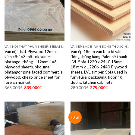
VÁN NỘI THẤT PHỦ VENEER, MELAMINE, LAMINATE, PLYWOOD BINTANGOR, PITAGO, OKUME, BIRCH, POPLAR, SỒI, ÓC CHÓ, THÔNG, XOAN ĐÀO....
VÁN ÉP BAO BÌ VÁN ĐÓNG THÙNG HÀNG PALET SẺ THANH LVL SOFA VÁN LÓT SÀN GIÁ RẺ
Ván nội thất Plywood 12mm,
Ván ép 18mm ván bao bì ván
kích cỡ 4×8 mặt okoume,
đóng thùng hàng Palet sẻ thanh
bintango, thông – 12mm 4×8
LVL Sofa 1220 x 2440 18mm —
plywood sheets, okoume
18 mm x 1220 x 2440 Plywood
bintangor pine-faced commercial
sheets, LVL timber, Sofa used in
plywood, cheap price sheet for
furniture, packaging, flooring,
foreign market
doors, kitchen cabinets
365.000
₫
339.000
₫
280.000
₫
275.000
₫
-7%