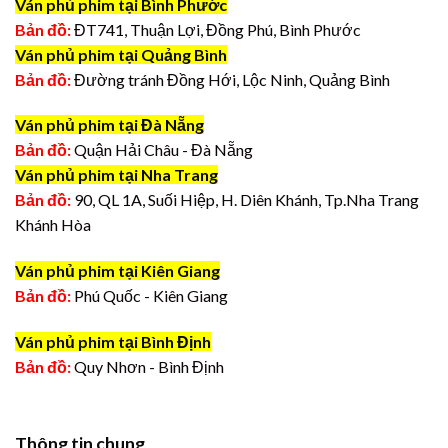
Ván phủ phim tại Bình Phước
Bản đồ:
ĐT741, Thuận Lợi, Đồng Phú, Bình Phước
Ván phủ phim tại Quảng Bình
Bản đồ:
Đường tránh Đồng Hới, Lộc Ninh, Quảng Bình
Ván phủ phim tại Đà Nẵng
Bản đồ:
Quận Hải Châu - Đà Nẵng
Ván phủ phim tại Nha Trang
Bản đồ:
90, QL 1A, Suối Hiệp, H. Diên Khánh, Tp.Nha Trang
Khánh Hòa
Ván phủ phim tại Kiên Giang
Bản đồ:
Phú Quốc - Kiên Giang
Ván phủ phim tại Bình Định
Bản đồ:
Quy Nhơn - Bình Định
Thông tin chung