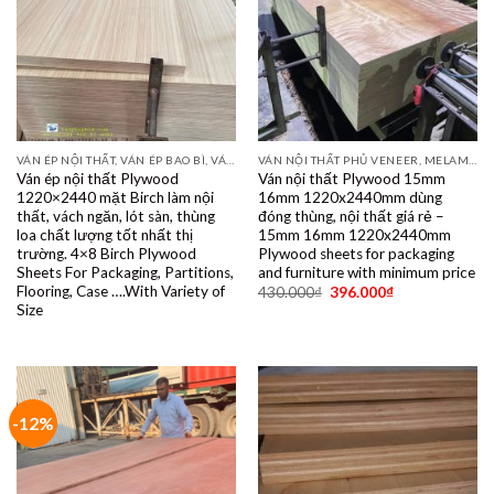
VÁN ÉP NỘI THẤT, VÁN ÉP BAO BÌ, VÁN SOFA, PALLETS, VÁN SẺ THANH LVL
VÁN NỘI THẤT PHỦ VENEER, MELAMINE, LAMINATE, PLYWOOD BINTANGOR, PITAGO, OKUME, BIRCH, POPLAR, SỒI, ÓC CHÓ, THÔNG, XOAN ĐÀO....
Ván ép nội thất Plywood
Ván nội thất Plywood 15mm
1220×2440 mặt Birch làm nội
16mm 1220x2440mm dùng
thất, vách ngăn, lót sàn, thùng
đóng thùng, nội thất giá rẻ –
loa chất lượng tốt nhất thị
15mm 16mm 1220x2440mm
trường. 4×8 Birch Plywood
Plywood sheets for packaging
Sheets For Packaging, Partitions,
and furniture with minimum price
Flooring, Case ….With Variety of
430.000
₫
396.000
₫
Size
-12%