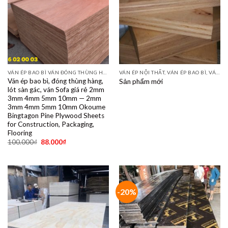
VÁN ÉP BAO BÌ VÁN ĐÓNG THÙNG HÀNG PALET SẺ THANH LVL SOFA VÁN LÓT SÀN GIÁ RẺ
VÁN ÉP NỘI THẤT, VÁN ÉP BAO BÌ, VÁN SOFA, PALLETS, VÁN SẺ THANH LVL
Ván ép bao bì, đóng thùng hàng,
Sản phẩm mới
lót sàn gác, ván Sofa giá rẻ 2mm
3mm 4mm 5mm 10mm — 2mm
3mm 4mm 5mm 10mm Okoume
Bingtagon Pine Plywood Sheets
for Construction, Packaging,
Flooring
100.000
₫
88.000
₫
-20%