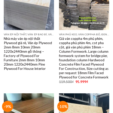
VÁN ÉP NỘI THẤT, VÁN ÉP BAO BÌ, VÁN SOFA, PALLETS, VÁN SẺ THANH LVL
VÁN PHỦ KEO, VÁN COPPHA ĐỎ, ĐEN, VÀNG
Nhà máy ván ép nội thất
Giá ván coppha 4m phủ phim,
Plywood giá rẻ, Ván ép Plywood
coppha phủ phim 4m, cot pha
2mm 8mm 10mm 20mm
cột, giá ván phủ phim 18mm –
1220x2440mm gỗ thông –
Column Formwork. Large column
Factory of Plywood For
formwork system for bridge pier,
Furniture 2mm 8mm 10mm
foundation column Hardwood
20mm 1220x2440mm Pine
Concrete Film Faced Plywood
Plywood For House Interior
For Construction, Size cutting as
per request 18mm Film Faced
Plywood for Concrete Formwork
119.500
₫
95.999
₫
-9%
-10%