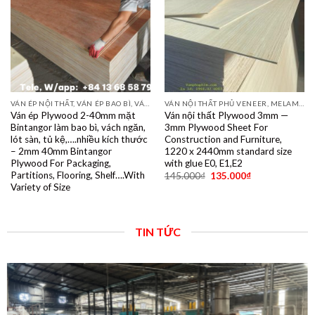
VÁN ÉP NỘI THẤT, VÁN ÉP BAO BÌ, VÁN SOFA, PALLETS, VÁN SẺ THANH LVL
VÁN NỘI THẤT PHỦ VENEER, MELAMINE, LAMINATE, PLYWOOD BINTANGOR, PITAGO, OKUME, BIRCH, POPLAR, SỒI, ÓC CHÓ, THÔNG, XOAN ĐÀO....
Ván ép Plywood 2-40mm mặt
Ván nội thất Plywood 3mm —
Bintangor làm bao bì, vách ngăn,
3mm Plywood Sheet For
lót sàn, tủ kệ,….nhiều kích thước
Construction and Furniture,
– 2mm 40mm Bintangor
1220 x 2440mm standard size
Plywood For Packaging,
with glue E0, E1,E2
Partitions, Flooring, Shelf….With
145.000
₫
135.000
₫
Variety of Size
TIN TỨC