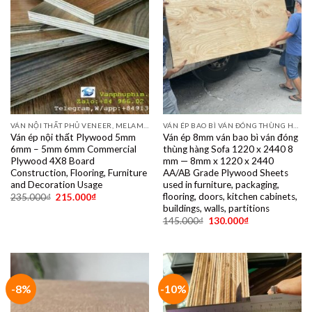
VÁN NỘI THẤT PHỦ VENEER, MELAMINE, LAMINATE, PLYWOOD BINTANGOR, PITAGO, OKUME, BIRCH, POPLAR, SỒI, ÓC CHÓ, THÔNG, XOAN ĐÀO....
VÁN ÉP BAO BÌ VÁN ĐÓNG THÙNG HÀNG PALET SẺ THANH LVL SOFA VÁN LÓT SÀN GIÁ RẺ
Ván ép nội thất Plywood 5mm
Ván ép 8mm ván bao bì ván đóng
6mm – 5mm 6mm Commercial
thùng hàng Sofa 1220 x 2440 8
Plywood 4X8 Board
mm — 8mm x 1220 x 2440
Construction, Flooring, Furniture
AA/AB Grade Plywood Sheets
and Decoration Usage
used in furniture, packaging,
flooring, doors, kitchen cabinets,
235.000
₫
215.000
₫
buildings, walls, partitions
145.000
₫
130.000
₫
-8%
-10%