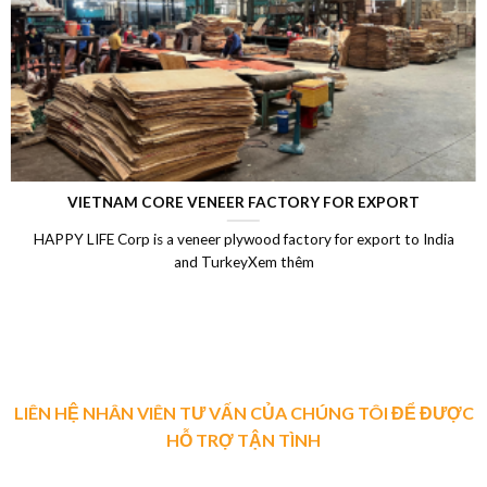
LAMINATED VENEER LUMBER (LVL)
Laminated Wood, LVL Laminated Veneer Lumber, LVL plywood
Vietnam, LVL Timber, Vietnam plywood exportXem thêm
LIÊN HỆ NHÂN VIÊN TƯ VẤN CỦA CHÚNG TÔI ĐỂ ĐƯỢC
HỖ TRỢ TẬN TÌNH