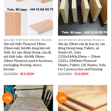
VÁN NỘI THẤT PHỦ VENEER, MELAMINE, LAMINATE, PLYWOOD BINTANGOR, PITAGO, OKUME, BIRCH, POPLAR, SỒI, ÓC CHÓ, THÔNG, XOAN ĐÀO....
VÁN ÉP BAO BÌ VÁN ĐÓNG THÙNG HÀNG PALET SẺ THANH LVL SOFA VÁN LÓT SÀN GIÁ RẺ
Ván nội thất Plywood 18mm
Ván ép 20mm ván ép bao bì, ván
20mm mặt AA/AB dùng làm nội
đóng thùng hàng, Pallets, sẻ
thất, lót sàn, đóng thùng, cửa đi,
thanh LVL, Sofa
nội thất bếp- AA/AB 18mm
1220x2440x20mm — 20mm
20mm Plywood used in furniture,
1220 x 2440mm Plywood
packaging, flooring, doors,
Sheets, Pallets, LVL Beams, Sofa
kitchen
For Construction and Flooring
510.000
₫
450.000
₫
320.000
₫
310.000
₫
-7%
-2%