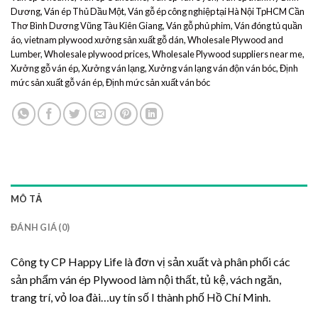
Dương
,
Ván ép Thủ Dầu Một
,
Ván gỗ ép công nghiệp tại Hà Nội TpHCM Cần
Thơ Bình Dương Vũng Tàu Kiên Giang
,
Ván gỗ phủ phim
,
Ván đóng tủ quần
áo
,
vietnam plywood xưởng sản xuất gỗ dán
,
Wholesale Plywood and
Lumber
,
Wholesale plywood prices
,
Wholesale Plywood suppliers near me
,
Xưởng gỗ ván ép
,
Xưởng ván lạng
,
Xưởng ván lạng ván độn ván bóc
,
Định
mức sản xuất gỗ ván ép
,
Định mức sản xuất ván bóc
MÔ TẢ
ĐÁNH GIÁ (0)
Công ty CP Happy Life là đơn vị sản xuất và phân phối các
sản phẩm ván ép Plywood làm nội thất, tủ kệ, vách ngăn,
trang trí, vỏ loa đài…uy tín số I thành phố Hồ Chí Minh.