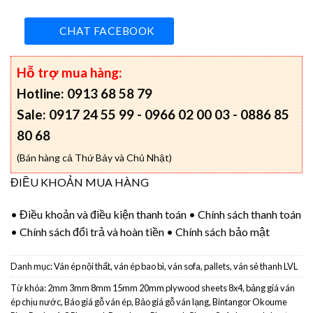
CHAT FACEBOOK
Hỗ trợ mua hàng:
Hotline: 0913 68 58 79
Sale: 0917 24 55 99 - 0966 02 00 03 - 0886 85
80 68
(Bán hàng cả Thứ Bảy và Chủ Nhật)
ĐIỀU KHOẢN MUA HÀNG
•
Điều khoản và điều kiện thanh toán
•
Chính sách thanh toán
•
Chính sách đổi trả và hoàn tiền
•
Chính sách bảo mật
Danh mục:
Ván ép nội thất, ván ép bao bì, ván sofa, pallets, ván sẻ thanh LVL
Từ khóa:
2mm 3mm 8mm 15mm 20mm plywood sheets 8x4
,
bảng giá ván
ép chịu nước
,
Báo giá gỗ ván ép
,
Bảo giá gỗ ván lạng
,
Bintangor Okoume