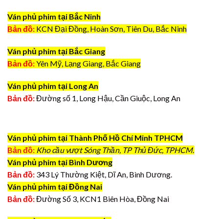
Ván phủ phim tại Bắc Ninh
Bản đồ:
KCN Đại Đồng, Hoàn Sơn, Tiên Du, Bắc Ninh
Ván phủ phim tại Bắc Giang
Bản đồ:
Yên Mỹ, Lạng Giang, Bắc Giang
Ván phủ phim tại Long An
Bản đồ:
Đường số 1, Long Hậu, Cần Giuộc, Long An
Ván phủ phim tại Thành Phố Hồ Chí Minh TPHCM
Bản đồ:
Kho cầu vượt Sóng Thần, TP Thủ Đức, TPHCM.
Ván phủ phim tại Bình Dương
Bản đồ:
343 Lý Thường Kiệt, Dĩ An, Bình Dương.
Ván phủ phim tại Đồng Nai
Bản đồ:
Đường Số 3, KCN1 Biên Hòa, Đồng Nai