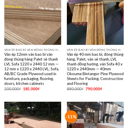
VÁN ÉP BAO BÌ VÁN ĐÓNG THÙNG HÀNG PALET SẺ THANH LVL SOFA VÁN LÓT SÀN GIÁ RẺ
VÁN ÉP BAO BÌ VÁN ĐÓNG THÙNG HÀNG PALET SẺ THANH LVL SOFA VÁN LÓT SÀN GIÁ RẺ
Ván ép 12mm ván bao bì ván
Ván ép 40 mm bao bì, đóng thùng
đóng thùng hàng Palet sẻ thanh
hàng, Palet, ván sẻ thanh, LVL
LVL Sofa 1220 x 2440 12 mm —
thanh dồng hướng, ván Sofa 40 x
12 mm x 1220 x 2440 LVL, Sofa,
1220 x 2440mm — 40mm
AB/BC Grade Plywood used in
Okoume Bintangor Pine Plywood
furniture, packaging, flooring,
Sheets for Packing, Construction
doors, kitchen cabinets
and Flooring
200.000
₫
185.000
₫
880.000
₫
790.000
₫
-11%