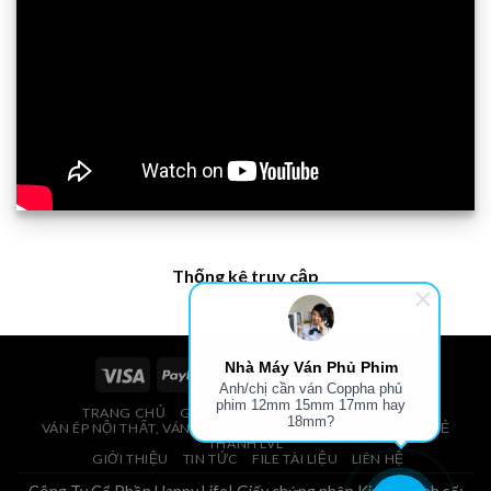
Thống kê truy cập
Nhà Máy Ván Phủ Phim
Anh/chị cần ván Coppha phủ
phim 12mm 15mm 17mm hay
TRANG CHỦ
GIÁ VÁN PHỦ PHIM, VÁN COPPHA
18mm?
VÁN ÉP NỘI THẤT, VÁN ÉP BAO BÌ, VÁN SOFA, PALLETS, VÁN SẺ
THANH LVL
GIỚI THIỆU
TIN TỨC
FILE TÀI LIỆU
LIÊN HỆ