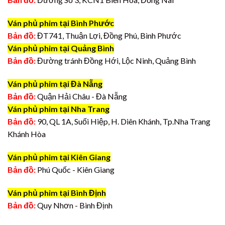
Ván phủ phim tại Bình Phước
Bản đồ:
ĐT741, Thuận Lợi, Đồng Phú, Bình Phước
Ván phủ phim tại Quảng Bình
Bản đồ:
Đường tránh Đồng Hới, Lộc Ninh, Quảng Bình
Ván phủ phim tại Đà Nẵng
Bản đồ:
Quận Hải Châu - Đà Nẵng
Ván phủ phim tại Nha Trang
Bản đồ:
90, QL 1A, Suối Hiệp, H. Diên Khánh, Tp.Nha Trang
Khánh Hòa
Ván phủ phim tại Kiên Giang
Bản đồ:
Phú Quốc - Kiên Giang
Ván phủ phim tại Bình Định
Bản đồ:
Quy Nhơn - Bình Định