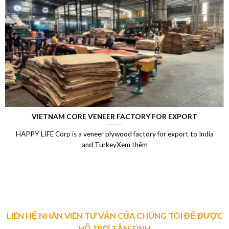
LAMINATED VENEER LUMBER (LVL)
ia
Laminated Wood, LVL Laminated Veneer Lumber, LVL plyw
Vietnam, LVL Timber, Vietnam plywood exportXem thêm
LIÊN HỆ NHÂN VIÊN TƯ VẤN CỦA CHÚNG TÔI ĐỂ ĐƯỢC
HỖ TRỢ TẬN TÌNH