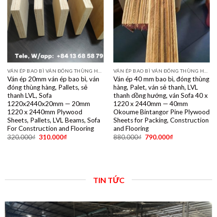
VÁN ÉP BAO BÌ VÁN ĐÓNG THÙNG HÀNG PALET SẺ THANH LVL SOFA VÁN LÓT SÀN GIÁ RẺ
VÁN ÉP BAO BÌ VÁN ĐÓNG THÙNG HÀNG PALET SẺ THANH LVL SOFA VÁN LÓT SÀN GIÁ RẺ
Ván ép 20mm ván ép bao bì, ván
Ván ép 40 mm bao bì, đóng thùng
đóng thùng hàng, Pallets, sẻ
hàng, Palet, ván sẻ thanh, LVL
thanh LVL, Sofa
thanh dồng hướng, ván Sofa 40 x
1220x2440x20mm — 20mm
1220 x 2440mm — 40mm
1220 x 2440mm Plywood
Okoume Bintangor Pine Plywood
Sheets, Pallets, LVL Beams, Sofa
Sheets for Packing, Construction
For Construction and Flooring
and Flooring
320.000
₫
310.000
₫
880.000
₫
790.000
₫
TIN TỨC