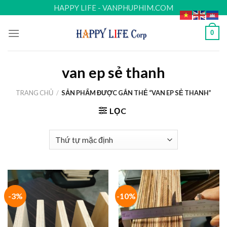
Skip
HAPPY LIFE - VANPHUPHIM.COM
to
content
0
van ep sẻ thanh
TRANG CHỦ
/
SẢN PHẨM ĐƯỢC GẮN THẺ “VAN EP SẺ THANH”
LỌC
-3%
-10%