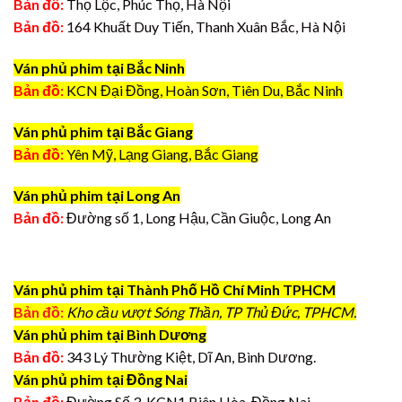
Bản đồ:
Thọ Lộc, Phúc Thọ, Hà Nội
Bản đồ:
164 Khuất Duy Tiến, Thanh Xuân Bắc, Hà Nội
Ván phủ phim tại Bắc Ninh
Bản đồ:
KCN Đại Đồng, Hoàn Sơn, Tiên Du, Bắc Ninh
Ván phủ phim tại Bắc Giang
Bản đồ:
Yên Mỹ, Lạng Giang, Bắc Giang
Ván phủ phim tại Long An
Bản đồ:
Đường số 1, Long Hậu, Cần Giuộc, Long An
Ván phủ phim tại Thành Phố Hồ Chí Minh TPHCM
Bản đồ:
Kho cầu vượt Sóng Thần, TP Thủ Đức, TPHCM.
Ván phủ phim tại Bình Dương
Bản đồ:
343 Lý Thường Kiệt, Dĩ An, Bình Dương.
Ván phủ phim tại Đồng Nai
Bản đồ:
Đường Số 3, KCN1 Biên Hòa, Đồng Nai