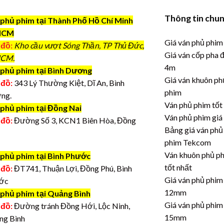
Thông tin chu
phủ phim tại Thành Phố Hồ Chí Minh
HCM
Giá ván phủ phim
 đồ:
Kho cầu vượt Sóng Thần, TP Thủ Đức,
Giá ván cốp pha 
CM.
4m
phủ phim tại Bình Dương
Giá ván khuôn ph
 đồ:
343 Lý Thường Kiệt, Dĩ An, Bình
phim
ng.
Ván phủ phim tốt
 phủ phim tại Đồng Nai
Ván phủ phim giá
 đồ:
Đường Số 3, KCN1 Biên Hòa, Đồng
Bảng giá ván phủ
phim Tekcom
Ván khuôn phủ p
 phủ phim tại Bình Phước
tốt nhất
 đồ:
ĐT741, Thuận Lợi, Đồng Phú, Bình
Giá ván phủ phim
ớc
12mm
 phủ phim tại Quảng Bình
Giá ván phủ phim
 đồ:
Đường tránh Đồng Hới, Lộc Ninh,
15mm
ng Bình