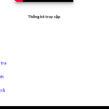
Thống kê truy cập
 tra
nh
trả