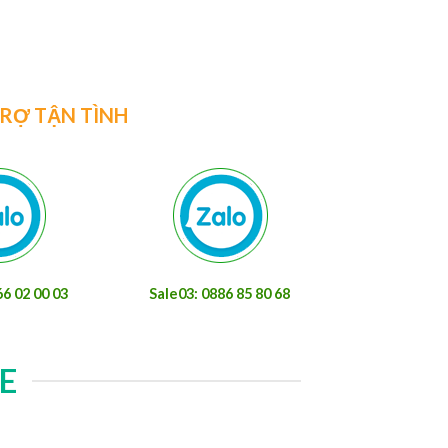
được ứng dụng khá rộng rãiXem thêm
TRỢ TẬN TÌNH
66 02 00 03
Sale03: 0886 85 80 68
E