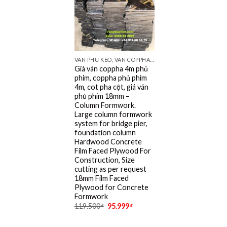
VÁN PHỦ KEO, VÁN COPPHA ĐỎ, ĐEN, VÀNG
Giá ván coppha 4m phủ
phim, coppha phủ phim
4m, cot pha cột, giá ván
phủ phim 18mm –
Column Formwork.
Large column formwork
system for bridge pier,
foundation column
Hardwood Concrete
Film Faced Plywood For
Construction, Size
cutting as per request
18mm Film Faced
Plywood for Concrete
Formwork
119.500
₫
95.999
₫