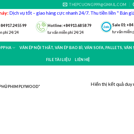
THEPCUONG999@GMAIL.COM
máy:
Dịch vụ tốt – giao hàng cực nhanh 24/7. Thu tiền liền " Bán g
Sale 01: +84
+84 917.24 55 99
Hotline: +84 913.68 58 79
tư vấn miễn 
n phí 24/24
tư vấn miễn phí 24/24
OPPHA
VÁN ÉP NỘI THẤT, VÁN ÉP BAO BÌ, VÁN SOFA, PALLETS, VÁN
FILE TÀI LIỆU
LIÊN HỆ
Hiển thị kết quả duy 
PHỦ PHIM PLYWOOD”