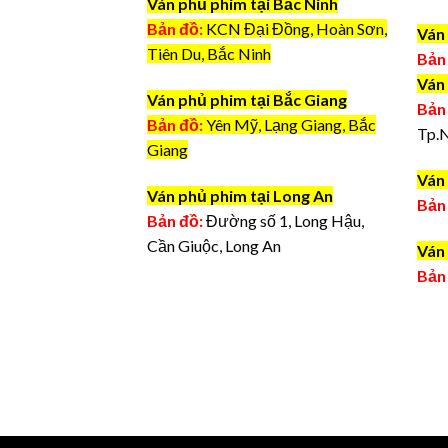
Ván phủ phim tại Bắc Ninh
Bản đồ:
KCN Đại Đồng, Hoàn Sơn,
Ván
Tiên Du, Bắc Ninh
Bản
Ván
Ván phủ phim tại Bắc Giang
Bản
Bản đồ:
Yên Mỹ, Lạng Giang, Bắc
Tp.
Giang
Ván 
Ván phủ phim tại Long An
Bản
Bản đồ:
Đường số 1, Long Hậu,
Cần Giuộc, Long An
Ván 
Bản