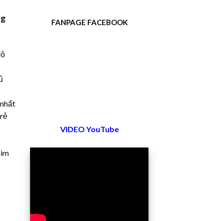
ng
FANPAGE FACEBOOK
đỏ
ủ
 nhất
 rẻ
VIDEO YouTube
him