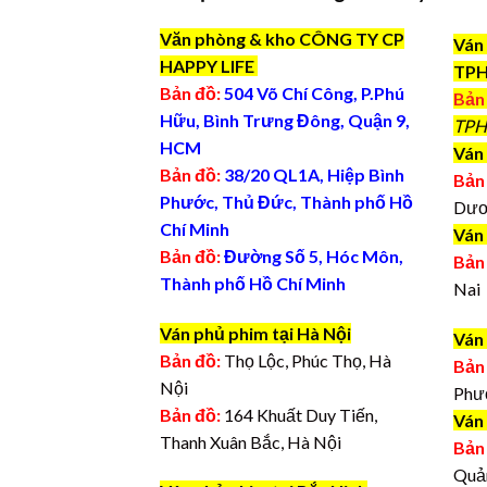
Văn phòng & kho CÔNG TY CP
Ván 
HAPPY LIFE
TP
Bản đồ:
504 Võ Chí Công, P.Phú
Bản
Hữu, Bình Trưng Đông, Quận 9,
TPH
HCM
Ván 
Bản đồ:
38/20 QL1A, Hiệp Bình
Bản
Phước, Thủ Đức, Thành phố Hồ
Dươ
Chí Minh
Ván
Bản đồ:
Đường Số 5, Hóc Môn,
Bản
Thành phố Hồ Chí Minh
Nai
Ván phủ phim tại Hà Nội
Ván
Bản đồ:
Thọ Lộc, Phúc Thọ, Hà
Bản
Nội
Phư
Bản đồ:
164 Khuất Duy Tiến,
Ván
Thanh Xuân Bắc, Hà Nội
Bản
Quả