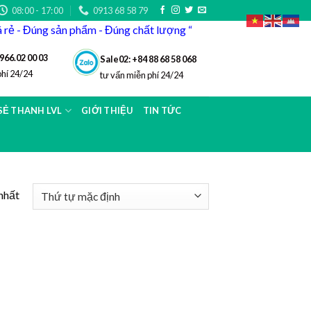
08:00 - 17:00
0913 68 58 79
iá rẻ - Đúng sản phẩm - Đúng chất lượng “
966.02 00 03
Sale02: +84 88 68 58 068
phí 24/24
tư vấn miễn phí 24/24
 SẺ THANH LVL
GIỚI THIỆU
TIN TỨC
nhất