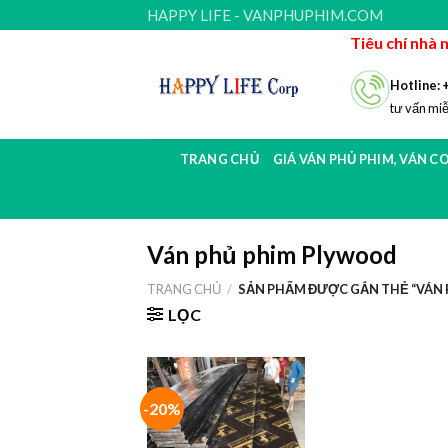
Skip
HAPPY LIFE - VANPHUPHIM.COM
to
Tiêu chí nhà 
content
Hotline: 
tư vấn miễ
TRANG CHỦ
GIÁ VÁN PHỦ PHIM, VÁN C
Ván phủ phim Plywood
TRANG CHỦ
/
SẢN PHẨM ĐƯỢC GẮN THẺ “VÁN 
LỌC
-20%