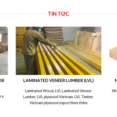
TIN TỨC
VL)
Nhà máy sản xuất ván ép LVL plywood
eer
Nhà máy sản xuất ván ép LVL xuất khẩu Châu Âu,
ber,
Nhật, Úc, Mỹ, Canada.Xem thêm
m