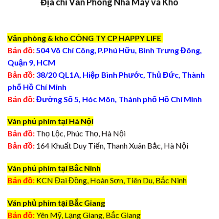
Địa chỉ Văn Phòng Nhà Máy và Kho
Văn phòng & kho CÔNG TY CP HAPPY LIFE
Bản đồ:
504 Võ Chí Công, P.Phú Hữu, Bình Trưng Đông,
Quận 9, HCM
Bản đồ:
38/20 QL1A, Hiệp Bình Phước, Thủ Đức, Thành
phố Hồ Chí Minh
Bản đồ:
Đường Số 5, Hóc Môn, Thành phố Hồ Chí Minh
Ván phủ phim tại Hà Nội
Bản đồ:
Thọ Lộc, Phúc Thọ, Hà Nội
Bản đồ:
164 Khuất Duy Tiến, Thanh Xuân Bắc, Hà Nội
Ván phủ phim tại Bắc Ninh
Bản đồ:
KCN Đại Đồng, Hoàn Sơn, Tiên Du, Bắc Ninh
Ván phủ phim tại Bắc Giang
Bản đồ:
Yên Mỹ, Lạng Giang, Bắc Giang