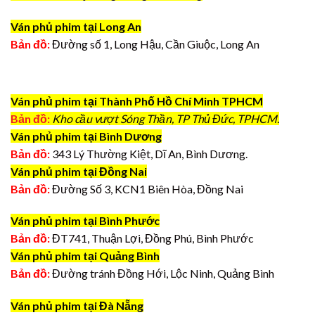
Ván phủ phim tại Long An
Bản đồ:
Đường số 1, Long Hậu, Cần Giuộc, Long An
Ván phủ phim tại Thành Phố Hồ Chí Minh TPHCM
Bản đồ:
Kho cầu vượt Sóng Thần, TP Thủ Đức, TPHCM.
Ván phủ phim tại Bình Dương
Bản đồ:
343 Lý Thường Kiệt, Dĩ An, Bình Dương.
Ván phủ phim tại Đồng Nai
Bản đồ:
Đường Số 3, KCN1 Biên Hòa, Đồng Nai
Ván phủ phim tại Bình Phước
Bản đồ:
ĐT741, Thuận Lợi, Đồng Phú, Bình Phước
Ván phủ phim tại Quảng Bình
Bản đồ:
Đường tránh Đồng Hới, Lộc Ninh, Quảng Bình
Ván phủ phim tại Đà Nẵng