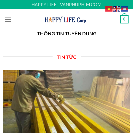
Skip
HAPPY LIFE - VANPHUPHIM.COM
to
content
0
THÔNG TIN TUYỂN DỤNG
TIN TỨC