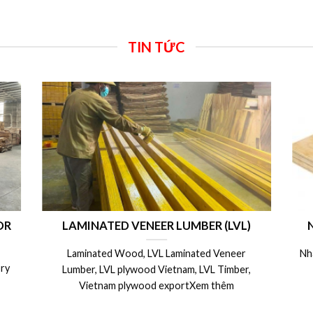
TIN TỨC
LAMINATED VENEER LUMBER (LVL)
Nhà máy s
Laminated Wood, LVL Laminated Veneer
Nhà máy sản x
Lumber, LVL plywood Vietnam, LVL Timber,
Nhật,
Vietnam plywood exportXem thêm