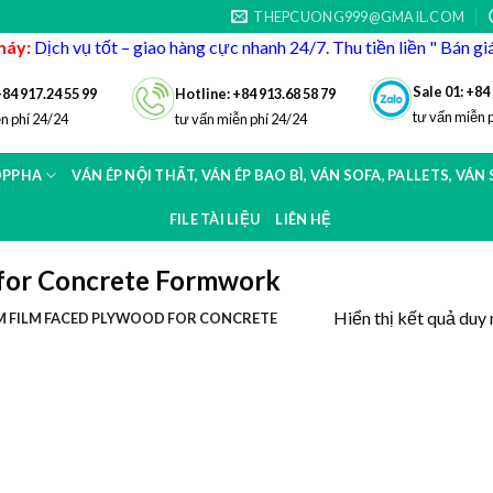
THEPCUONG999@GMAIL.COM
máy:
Dịch vụ tốt – giao hàng cực nhanh 24/7. Thu tiền liền " Bán g
Sale 01: +84
+84 917.24 55 99
Hotline: +84 913.68 58 79
tư vấn miễn 
n phí 24/24
tư vấn miễn phí 24/24
OPPHA
VÁN ÉP NỘI THẤT, VÁN ÉP BAO BÌ, VÁN SOFA, PALLETS, VÁN
FILE TÀI LIỆU
LIÊN HỆ
for Concrete Formwork
Hiển thị kết quả duy 
 FILM FACED PLYWOOD FOR CONCRETE