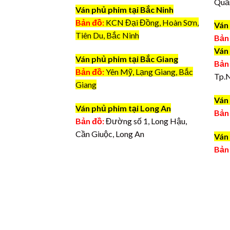
Quả
Ván phủ phim tại Bắc Ninh
Bản đồ:
KCN Đại Đồng, Hoàn Sơn,
Ván
Tiên Du, Bắc Ninh
Bản
Ván
Ván phủ phim tại Bắc Giang
Bản
Bản đồ:
Yên Mỹ, Lạng Giang, Bắc
Tp.
Giang
Ván 
Ván phủ phim tại Long An
Bản
Bản đồ:
Đường số 1, Long Hậu,
Cần Giuộc, Long An
Ván 
Bản