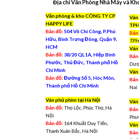
Địa chỉ Văn Phòng Nhà Máy và Kh
Văn phòng & kho CÔNG TY CP
Ván 
HAPPY LIFE
TP
Bản đồ:
504 Võ Chí Công, P.Phú
Bản
Hữu, Bình Trưng Đông, Quận 9,
TPH
HCM
Ván 
Bản đồ:
38/20 QL1A, Hiệp Bình
Bản
Phước, Thủ Đức, Thành phố Hồ
Dươ
Chí Minh
Ván
Bản đồ:
Đường Số 5, Hóc Môn,
Bản
Thành phố Hồ Chí Minh
Nai
Ván phủ phim tại Hà Nội
Ván
Bản đồ:
Thọ Lộc, Phúc Thọ, Hà
Bản
Nội
Phư
Bản đồ:
164 Khuất Duy Tiến,
Ván
Thanh Xuân Bắc, Hà Nội
Bản