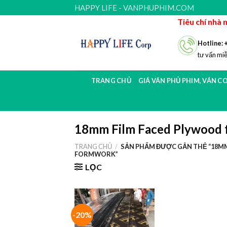
Skip
HAPPY LIFE - VANPHUPHIM.COM
to
Tiêu chí nhà 
content
Hotline: 
tư vấn miễ
TRANG CHỦ
GIÁ VÁN PHỦ PHIM, VÁN C
18mm Film Faced Plywood 
TRANG CHỦ
/
SẢN PHẨM ĐƯỢC GẮN THẺ “18MM
FORMWORK”
LỌC
-20%