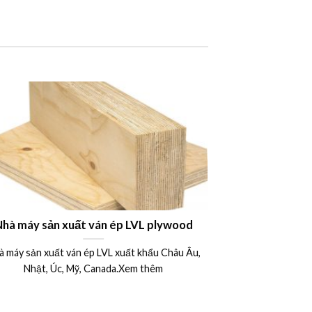
ản xuất ván ép LVL plywood
Công dụng ứng dụng vá
xây dựng – Bảng giá vá
uất ván ép LVL xuất khẩu Châu Âu,
Ván khuôn cốp pha p
15mm 17mm 18mm 20m
 Úc, Mỹ, Canada.Xem thêm
2440
Ván ép phủ phim là một tr