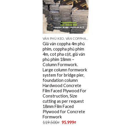
VÁN PHỦ KEO, VÁN COPPHA ĐỎ, ĐEN, VÀNG
Giá ván coppha 4m phủ
phim, coppha phủ phim
4m, cot pha cột, giá ván
phủ phim 18mm –
Column Formwork.
Large column formwork
system for bridge pier,
foundation column
Hardwood Concrete
Film Faced Plywood For
Construction, Size
cutting as per request
18mm Film Faced
Plywood for Concrete
Formwork
119.500
₫
95.999
₫