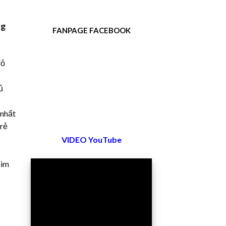
ng
FANPAGE FACEBOOK
đỏ
ủ
 nhất
 rẻ
VIDEO YouTube
him