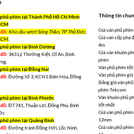
o
Thông tin chu
phủ phim tại Thành Phố Hồ Chí Minh
HCM
Giá ván phủ phim
 đồ:
Kho cầu vượt Sóng Thần, TP Thủ Đức,
Giá ván cốp pha 
CM.
4m
phủ phim tại Bình Dương
Giá ván khuôn ph
 đồ:
343 Lý Thường Kiệt, Dĩ An, Bình
phim
ng.
Ván phủ phim tốt
 phủ phim tại Đồng Nai
Ván phủ phim giá
 đồ:
Đường Số 3, KCN1 Biên Hòa, Đồng
Bảng giá ván phủ
phim Tekcom
Ván khuôn phủ p
 phủ phim tại Bình Phước
tốt nhất
 đồ:
ĐT741, Thuận Lợi, Đồng Phú, Bình
Giá ván phủ phim
ớc
12mm
 phủ phim tại Quảng Bình
Giá ván phủ phim
 đồ:
Đường tránh Đồng Hới, Lộc Ninh,