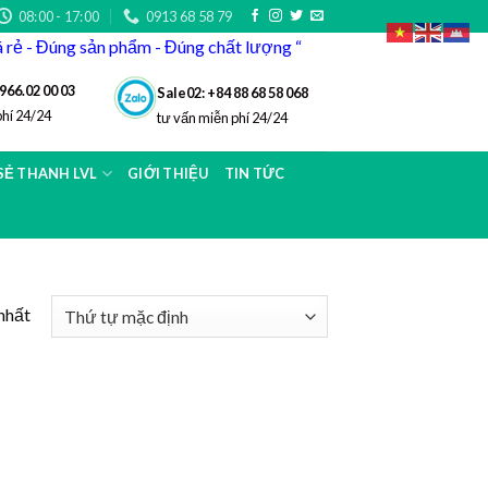
08:00 - 17:00
0913 68 58 79
iá rẻ - Đúng sản phẩm - Đúng chất lượng “
966.02 00 03
Sale02: +84 88 68 58 068
phí 24/24
tư vấn miễn phí 24/24
 SẺ THANH LVL
GIỚI THIỆU
TIN TỨC
nhất