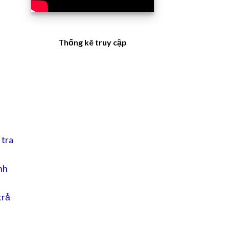
Thống kê truy cập
 tra
nh
trả