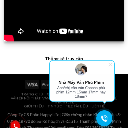
Thống kê truy cập
Nhà Máy Ván Phủ Phim
Anh/chị cần ván Coppha phủ
phim 12mm 15mm 17mm hay
TRANG CHỦ
GIÁ VÁN PHỦ PHIM, VÁN COPPHA
18mm?
VÁN ÉP NỘI THẤT, VÁN ÉP BAO BÌ, VÁN SOFA, PALLETS, VÁN SẺ
THANH LVL
GIỚI THIỆU
TIN TỨC
FILE TÀI LIỆU
LIÊN HỆ
Công Ty Cổ Phần Happy Life| Giấy chứng nhận Kinh Doanh số:
0314218790 do Sở Kế hoạch và Đầu tư Thành phố Hồ Chí Minh
cấp.| Email: Thepcuong99@gmail.com| Sđt: 0913685879| Trụ sở