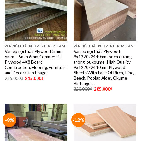
VÁN NỘI THẤT PHỦ VENEER, MELAMINE, LAMINATE, PLYWOOD BINTANGOR, PITAGO, OKUME, BIRCH, POPLAR, SỒI, ÓC CHÓ, THÔNG, XOAN ĐÀO....
VÁN NỘI THẤT PHỦ VENEER, MELAMINE, LAMINATE, PLYWOOD BINTANGOR, PITAGO, OKUME, BIRCH, POPLAR, SỒI, ÓC CHÓ, THÔNG, XOAN ĐÀO....
Ván ép nội thất Plywood 5mm
Ván ép nội thất Plywood
6mm – 5mm 6mm Commercial
9x1220x2440mm bạch dương,
Plywood 4X8 Board
thông, oukoume- High Quality
Construction, Flooring, Furniture
9x1220x2440mm Plywood
and Decoration Usage
Sheets With Face Of Birch, Pine,
Beech, Poplar, Alder, Okume,
235.000
₫
215.000
₫
Bintango,…
320.000
₫
285.000
₫
-8%
-12%