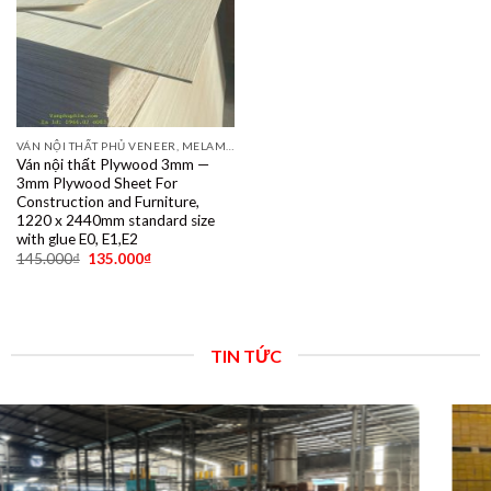
VÁN NỘI THẤT PHỦ VENEER, MELAMINE, LAMINATE, PLYWOOD BINTANGOR, PITAGO, OKUME, BIRCH, POPLAR, SỒI, ÓC CHÓ, THÔNG, XOAN ĐÀO....
Ván nội thất Plywood 3mm —
3mm Plywood Sheet For
Construction and Furniture,
1220 x 2440mm standard size
with glue E0, E1,E2
145.000
₫
135.000
₫
TIN TỨC