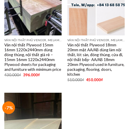
VÁN NỘI THẤT PHỦ VENEER, MELAMINE, LAMINATE, PLYWOOD BINTANGOR, PITAGO, OKUME, BIRCH, POPLAR, SỒI, ÓC CHÓ, THÔNG, XOAN ĐÀO....
VÁN NỘI THẤT PHỦ VENEER, MELAMINE, LAMINATE, PLYWOOD BINTANGOR, PITAGO, OKUME, BIRCH, POPLAR, SỒI, ÓC CHÓ, THÔNG, XOAN ĐÀO....
Ván nội thất Plywood 15mm
Ván nội thất Plywood 18mm
16mm 1220x2440mm dùng
20mm mặt AA/AB dùng làm nội
đóng thùng, nội thất giá rẻ –
thất, lót sàn, đóng thùng, cửa đi,
15mm 16mm 1220x2440mm
nội thất bếp- AA/AB 18mm
Plywood sheets for packaging
20mm Plywood used in furniture,
and furniture with minimum price
packaging, flooring, doors,
kitchen
430.000
₫
396.000
₫
510.000
₫
450.000
₫
-7%