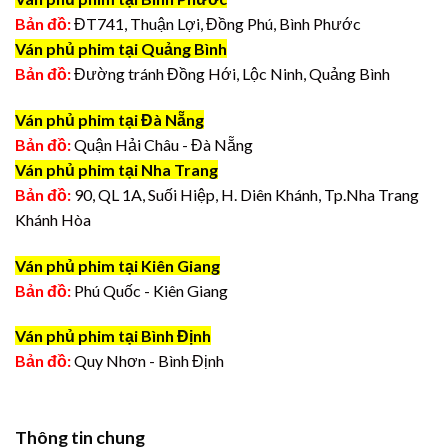
Bản đồ:
ĐT741, Thuận Lợi, Đồng Phú, Bình Phước
Ván phủ phim tại Quảng Bình
Bản đồ:
Đường tránh Đồng Hới, Lộc Ninh, Quảng Bình
Ván phủ phim tại Đà Nẵng
Bản đồ:
Quận Hải Châu - Đà Nẵng
Ván phủ phim tại Nha Trang
Bản đồ:
90, QL 1A, Suối Hiệp, H. Diên Khánh, Tp.Nha Trang
Khánh Hòa
Ván phủ phim tại Kiên Giang
Bản đồ:
Phú Quốc - Kiên Giang
Ván phủ phim tại Bình Định
Bản đồ:
Quy Nhơn - Bình Định
Thông tin chung