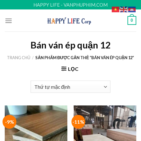
Skip
HAPPY LIFE - VANPHUPHIM.COM
to
content
0
Bán ván ép quận 12
TRANG CHỦ
/
SẢN PHẨM ĐƯỢC GẮN THẺ “BÁN VÁN ÉP QUẬN 12”
LỌC
-9%
-11%