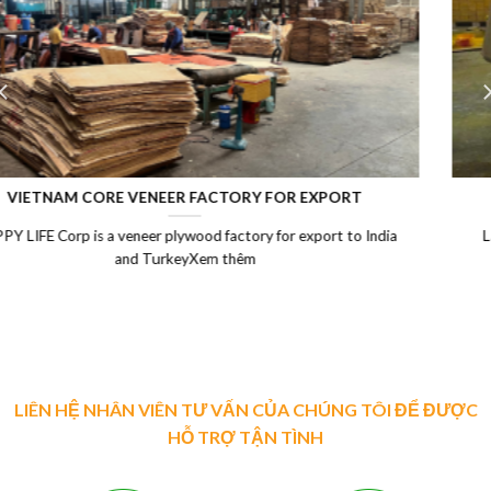
LAMINATED VENEER LUMBER (LVL)
Laminated Wood, LVL Laminated Veneer Lumber, LVL plywood
Vietnam, LVL Timber, Vietnam plywood exportXem thêm
LIÊN HỆ NHÂN VIÊN TƯ VẤN CỦA CHÚNG TÔI ĐỂ ĐƯỢC
HỖ TRỢ TẬN TÌNH