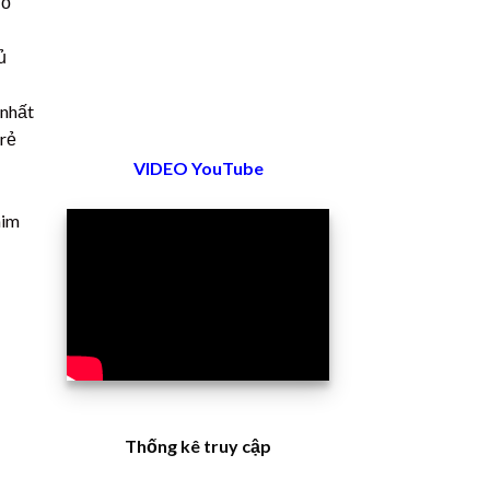
đỏ
ủ
 nhất
 rẻ
VIDEO YouTube
him
Thống kê truy cập