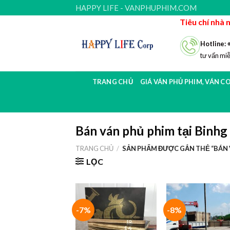
Skip
HAPPY LIFE - VANPHUPHIM.COM
to
Tiêu chí nhà 
content
Hotline: 
tư vấn miễ
TRANG CHỦ
GIÁ VÁN PHỦ PHIM, VÁN C
Bán ván phủ phim tại Binh
TRANG CHỦ
/
SẢN PHẨM ĐƯỢC GẮN THẺ “BÁN 
LỌC
-7%
-8%