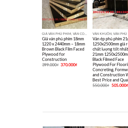
GIÁ VÁN PHỦ PHIM, VÁN COPPHA PHỦ PHIM GIÁ RẺ
Giá ván phủ phim 18mm
Ván ép phủ phim 2
1220 x 2440mm – 18mm
1250x2500mm giá r
Brown Black Film Faced
chất lượng tốt nhất
Plywood for
21mm 1250x2500
Construction
Black Filmed Face
Plywood For Floori
399.000
₫
370.000
₫
Concreting, Formw
and Construction 
Best Price and Qual
550.000
₫
505.000
₫