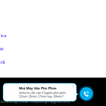
 tra
nh
trả
Nhà Máy Ván Phủ Phim
Anh/chị cần ván Coppha phủ phim
L
GIỚI THIỆU
TIN TỨC
FILE TÀI LIỆU
LIÊN HỆ
12mm 15mm 17mm hay 18mm?
hí Minh cấp.| Email: Thepcuong99@gmail.com|