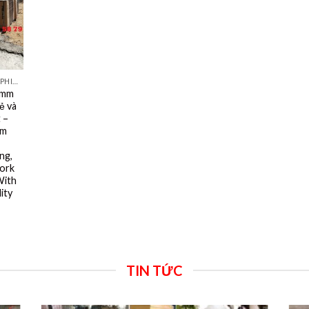
VÁN KHUÔN, VÁN PHỦ PHIM TỐT NHẤT DÙNG 10- 15 LẦN
1mm
ẻ và
 –
mm
ng,
ork
With
ity
TIN TỨC