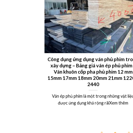
 LVL plywood
Công dụng ứng dụng ván phủ phim tr
xây dựng – Bảng giá ván ép phủ phim
uất khẩu Châu Âu,
Ván khuôn cốp pha phủ phim 12 mm
15mm 17mm 18mm 20mm 21mm 1220
Xem thêm
2440
Ván ép phủ phim là một trong những vật liệ
được ứng dụng khá rộng rãiXem thêm