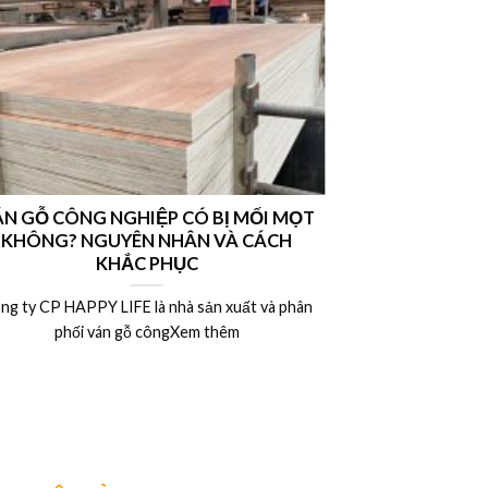
N GỖ CÔNG NGHIỆP CÓ BỊ MỐI MỌT
Nên chọn vá
KHÔNG? NGUYÊN NHÂN VÀ CÁCH
hay ván MDF l
KHẮC PHỤC
ng ty CP HAPPY LIFE là nhà sản xuất và phân
Công ty CP HAP
phối ván gỗ côngXem thêm
phân 