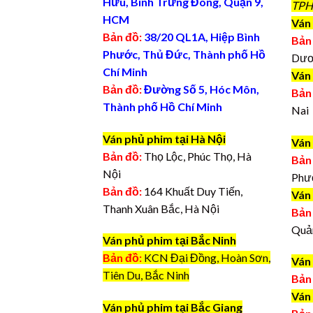
Hữu, Bình Trưng Đông, Quận 9,
TPH
HCM
Ván 
Bản đồ:
38/20 QL1A, Hiệp Bình
Bản
Phước, Thủ Đức, Thành phố Hồ
Dươ
Chí Minh
Ván
Bản đồ:
Đường Số 5, Hóc Môn,
Bản
Thành phố Hồ Chí Minh
Nai
Ván phủ phim tại Hà Nội
Ván
Bản đồ:
Thọ Lộc, Phúc Thọ, Hà
Bản
Nội
Phư
Bản đồ:
164 Khuất Duy Tiến,
Ván
Thanh Xuân Bắc, Hà Nội
Bản
Quả
Ván phủ phim tại Bắc Ninh
Bản đồ:
KCN Đại Đồng, Hoàn Sơn,
Ván
Tiên Du, Bắc Ninh
Bản
Ván
Ván phủ phim tại Bắc Giang