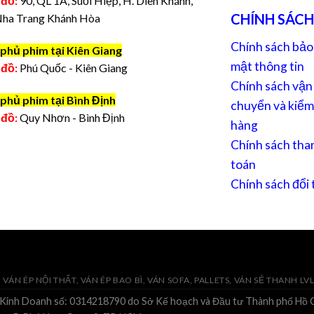
 đồ:
90, QL 1A, Suối Hiệp, H. Diên Khánh,
CHÍNH SÁCH
Nha Trang Khánh Hòa
Chính sách bảo
phủ phim tại Kiên Giang
mật thông tin
 đồ:
Phú Quốc - Kiên Giang
Chính sách vận
phủ phim tại Bình Định
chuyển và kiểm
 đồ:
Quy Nhơn - Bình Định
hàng
Chính sách tha
toán
Chính sách đổi 
VÁN ÉP NỘI THẤT, VÁN ÉP BAO BÌ, VÁN SOFA, PALLETS, VÁN SẺ THANH LV
 Kinh Doanh số: 0314218790 do Sở Kế hoạch và Đầu tư Thành phố Hồ C