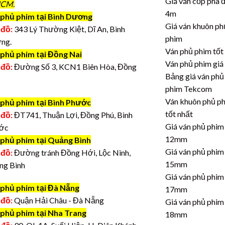
Giá ván cốp pha 
CM.
4m
phủ phim tại Bình Dương
Giá ván khuôn ph
 đồ:
343 Lý Thường Kiệt, Dĩ An, Bình
phim
ng.
Ván phủ phim tốt
 phủ phim tại Đồng Nai
Ván phủ phim giá
 đồ:
Đường Số 3, KCN1 Biên Hòa, Đồng
Bảng giá ván phủ
phim Tekcom
Ván khuôn phủ p
 phủ phim tại Bình Phước
tốt nhất
 đồ:
ĐT741, Thuận Lợi, Đồng Phú, Bình
Giá ván phủ phim
ớc
12mm
 phủ phim tại Quảng Bình
Giá ván phủ phim
 đồ:
Đường tránh Đồng Hới, Lộc Ninh,
15mm
ng Bình
Giá ván phủ phim
 phủ phim tại Đà Nẵng
17mm
 đồ:
Quận Hải Châu - Đà Nẵng
Giá ván phủ phim
 phủ phim tại Nha Trang
18mm