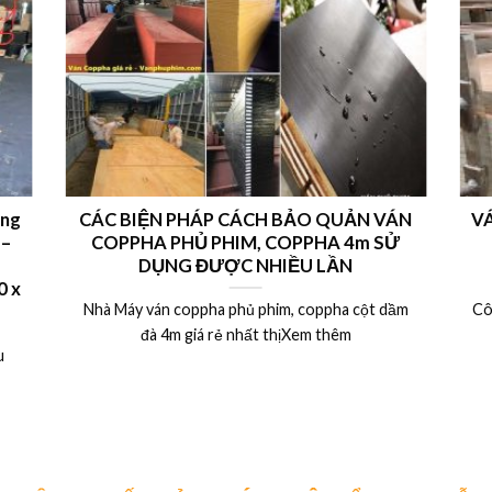
ong
CÁC BIỆN PHÁP CÁCH BẢO QUẢN VÁN
VÁ
 –
COPPHA PHỦ PHIM, COPPHA 4m SỬ
DỤNG ĐƯỢC NHIỀU LẦN
 x
Nhà Máy ván coppha phủ phim, coppha cột dầm
Cô
đà 4m giá rẻ nhất thịXem thêm
u