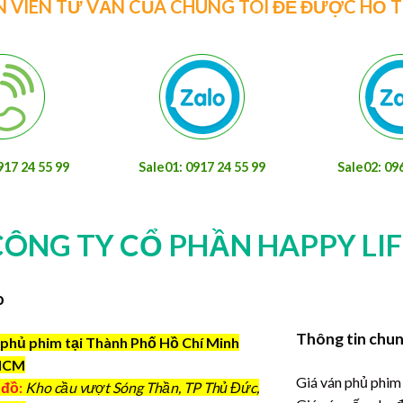
N VIÊN TƯ VẤN CỦA CHÚNG TÔI ĐỂ ĐƯỢC HỖ 
917 24 55 99
Sale01: 0917 24 55 99
Sale02: 09
CÔNG TY CỔ PHẦN HAPPY LIF
o
Thông tin chu
phủ phim tại Thành Phố Hồ Chí Minh
HCM
Giá ván phủ phim
 đồ:
Kho cầu vượt Sóng Thần, TP Thủ Đức,