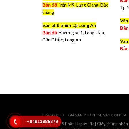
Bản
Bản đồ:
Yên Mỹ, Lạng Giang, Bắc
Tp.
Giang
Ván 
Ván phủ phim tại Long An
Bản
Bản đồ:
Đường số 1, Long Hậu,
Cần Giuộc, Long An
Ván 
Bản
TRANG CHỦ
GIÁ VÁN PHỦ PHIM, VÁN COPPHA
+84913685879
Công Ty Cổ Phần Happy Life| Giấy chứng nhận