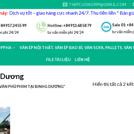
THEPCUONG999@GMAIL.COM
máy:
Dịch vụ tốt – giao hàng cực nhanh 24/7. Thu tiền liền " Bán g
Sale 01: +84
+84 917.24 55 99
Hotline: +84 913.68 58 79
tư vấn miễn 
n phí 24/24
tư vấn miễn phí 24/24
OPPHA
VÁN ÉP NỘI THẤT, VÁN ÉP BAO BÌ, VÁN SOFA, PALLETS, VÁN
FILE TÀI LIỆU
LIÊN HỆ
g Dương
Hiển thị tất cả 2 kế
VÁN PHỦ PHIM TẠI BINHG DƯƠNG”