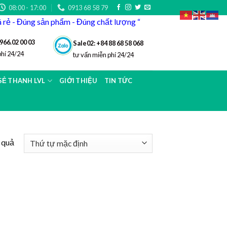
08:00 - 17:00
0913 68 58 79
iá rẻ - Đúng sản phẩm - Đúng chất lượng “
966.02 00 03
Sale02: +84 88 68 58 068
phí 24/24
tư vấn miễn phí 24/24
 SẺ THANH LVL
GIỚI THIỆU
TIN TỨC
t quả