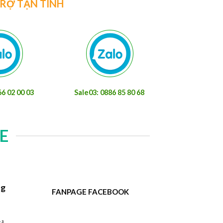
TRỢ TẬN TÌNH
66 02 00 03
Sale03: 0886 85 80 68
E
ng
FANPAGE FACEBOOK