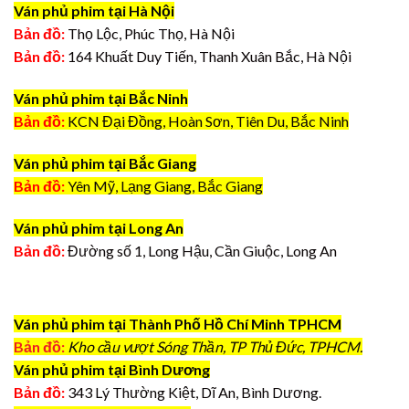
Ván phủ phim tại Hà Nội
Bản đồ:
Thọ Lộc, Phúc Thọ, Hà Nội
Bản đồ:
164 Khuất Duy Tiến, Thanh Xuân Bắc, Hà Nội
Ván phủ phim tại Bắc Ninh
Bản đồ:
KCN Đại Đồng, Hoàn Sơn, Tiên Du, Bắc Ninh
Ván phủ phim tại Bắc Giang
Bản đồ:
Yên Mỹ, Lạng Giang, Bắc Giang
Ván phủ phim tại Long An
Bản đồ:
Đường số 1, Long Hậu, Cần Giuộc, Long An
Ván phủ phim tại Thành Phố Hồ Chí Minh TPHCM
Bản đồ:
Kho cầu vượt Sóng Thần, TP Thủ Đức, TPHCM.
Ván phủ phim tại Bình Dương
Bản đồ:
343 Lý Thường Kiệt, Dĩ An, Bình Dương.