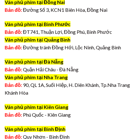
Ván phủ phim tại Đồng Nai
Bản đồ:
Đường Số 3, KCN1 Biên Hòa, Đồng Nai
Ván phủ phim tại Bình Phước
Bản đồ:
ĐT741, Thuận Lợi, Đồng Phú, Bình Phước
Ván phủ phim tại Quảng Bình
Bản đồ:
Đường tránh Đồng Hới, Lộc Ninh, Quảng Bình
Ván phủ phim tại Đà Nẵng
Bản đồ:
Quận Hải Châu - Đà Nẵng
Ván phủ phim tại Nha Trang
Bản đồ:
90, QL 1A, Suối Hiệp, H. Diên Khánh, Tp.Nha Trang
Khánh Hòa
Ván phủ phim tại Kiên Giang
Bản đồ:
Phú Quốc - Kiên Giang
Ván phủ phim tại Bình Định
Bản đồ:
Quy Nhơn - Bình Định