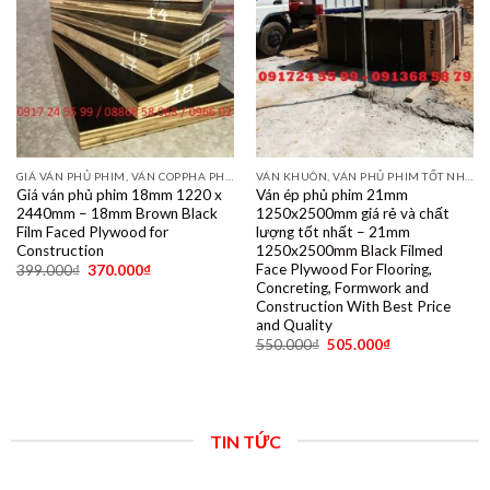
GIÁ VÁN PHỦ PHIM, VÁN COPPHA PHỦ PHIM GIÁ RẺ
VÁN KHUÔN, VÁN PHỦ PHIM TỐT NHẤT DÙNG 10- 15 LẦN
Giá ván phủ phim 18mm 1220 x
Ván ép phủ phim 21mm
2440mm – 18mm Brown Black
1250x2500mm giá rẻ và chất
Film Faced Plywood for
lượng tốt nhất – 21mm
Construction
1250x2500mm Black Filmed
Face Plywood For Flooring,
399.000
₫
370.000
₫
Concreting, Formwork and
Construction With Best Price
and Quality
550.000
₫
505.000
₫
TIN TỨC