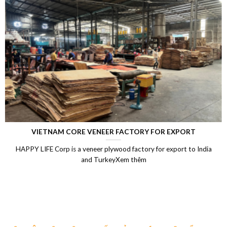
RT
LAMINATED VENEER LUMBER (LVL)
o India
Laminated Wood, LVL Laminated Veneer Lumber, LVL 
Vietnam, LVL Timber, Vietnam plywood exportXem