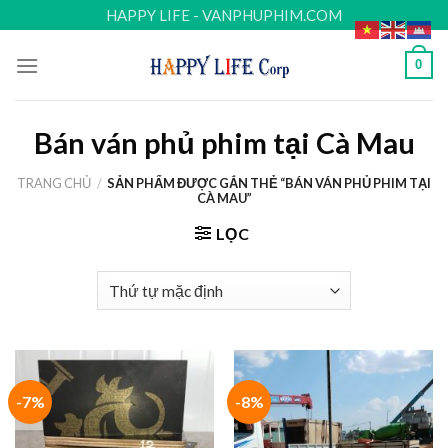
Skip
HAPPY LIFE - VANPHUPHIM.COM
to
content
0
Bán ván phủ phim tại Cà Mau
TRANG CHỦ
/
SẢN PHẨM ĐƯỢC GẮN THẺ “BÁN VÁN PHỦ PHIM TẠI
CÀ MAU”
LỌC
-7%
-8%