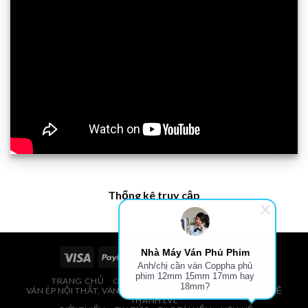
Thống kê truy cập
Nhà Máy Ván Phủ Phim
Anh/chị cần ván Coppha phủ
phim 12mm 15mm 17mm hay
TRANG CHỦ
GIÁ VÁN PHỦ PHIM, VÁN COPPHA
18mm?
VÁN ÉP NỘI THẤT, VÁN ÉP BAO BÌ, VÁN SOFA, PALLETS, VÁN SẺ
THANH LVL