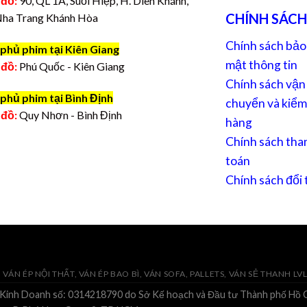
 đồ:
90, QL 1A, Suối Hiệp, H. Diên Khánh,
CHÍNH SÁCH
Nha Trang Khánh Hòa
Chính sách bảo
phủ phim tại Kiên Giang
mật thông tin
 đồ:
Phú Quốc - Kiên Giang
Chính sách vận
phủ phim tại Bình Định
chuyển và kiểm
 đồ:
Quy Nhơn - Bình Định
hàng
Chính sách tha
toán
Chính sách đổi 
VÁN ÉP NỘI THẤT, VÁN ÉP BAO BÌ, VÁN SOFA, PALLETS, VÁN SẺ THANH LV
 Kinh Doanh số: 0314218790 do Sở Kế hoạch và Đầu tư Thành phố Hồ C