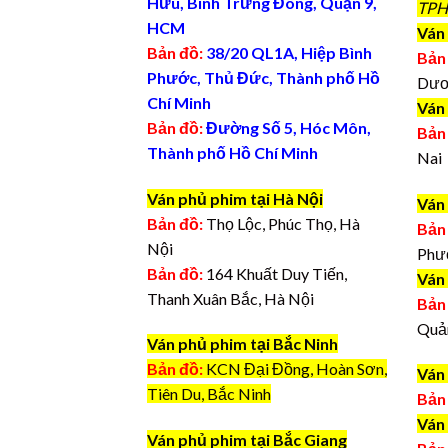
Hữu, Bình Trưng Đông, Quận 9,
TPH
HCM
Ván 
Bản đồ:
38/20 QL1A, Hiệp Bình
Bản
Phước, Thủ Đức, Thành phố Hồ
Dươ
Chí Minh
Ván
Bản đồ:
Đường Số 5, Hóc Môn,
Bản
Thành phố Hồ Chí Minh
Nai
Ván phủ phim tại Hà Nội
Ván
Bản đồ:
Thọ Lộc, Phúc Thọ, Hà
Bản
Nội
Phư
Bản đồ:
164 Khuất Duy Tiến,
Ván
Thanh Xuân Bắc, Hà Nội
Bản
Quả
Ván phủ phim tại Bắc Ninh
Bản đồ:
KCN Đại Đồng, Hoàn Sơn,
Ván
Tiên Du, Bắc Ninh
Bản
Ván
Ván phủ phim tại Bắc Giang