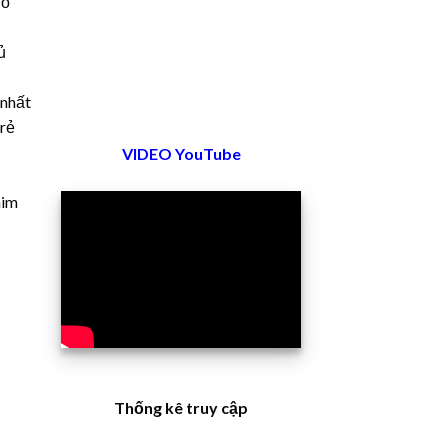
đỏ
ủ
 nhất
 rẻ
VIDEO YouTube
him
Thống kê truy cập