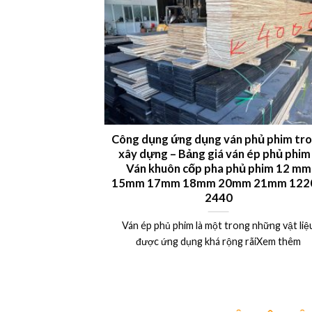
 LVL plywood
Công dụng ứng dụng ván phủ phim tr
xây dựng – Bảng giá ván ép phủ phim
uất khẩu Châu Âu,
Ván khuôn cốp pha phủ phim 12 mm
15mm 17mm 18mm 20mm 21mm 1220
Xem thêm
2440
Ván ép phủ phim là một trong những vật liệ
được ứng dụng khá rộng rãiXem thêm