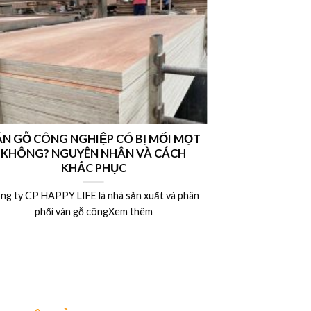
N GỖ CÔNG NGHIỆP CÓ BỊ MỐI MỌT
Nên chọn vá
KHÔNG? NGUYÊN NHÂN VÀ CÁCH
hay ván MDF l
KHẮC PHỤC
ng ty CP HAPPY LIFE là nhà sản xuất và phân
Công ty CP HAP
phối ván gỗ côngXem thêm
phân 