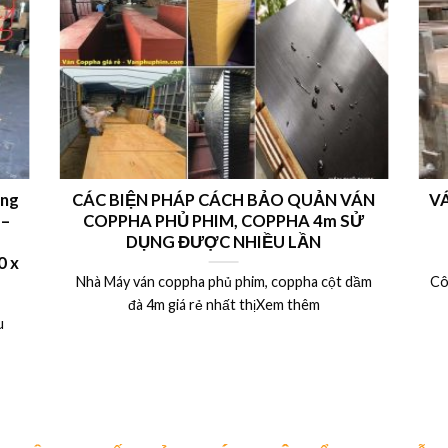
ong
CÁC BIỆN PHÁP CÁCH BẢO QUẢN VÁN
VÁ
 –
COPPHA PHỦ PHIM, COPPHA 4m SỬ
DỤNG ĐƯỢC NHIỀU LẦN
 x
Nhà Máy ván coppha phủ phim, coppha cột dầm
Cô
đà 4m giá rẻ nhất thịXem thêm
u