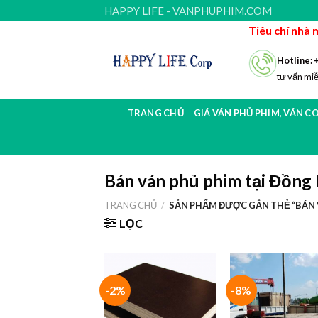
Skip
HAPPY LIFE - VANPHUPHIM.COM
to
Tiêu chí nhà 
content
Hotline: 
tư vấn miễ
TRANG CHỦ
GIÁ VÁN PHỦ PHIM, VÁN C
Bán ván phủ phim tại Đồng 
TRANG CHỦ
/
SẢN PHẨM ĐƯỢC GẮN THẺ “BÁN V
LỌC
-2%
-8%