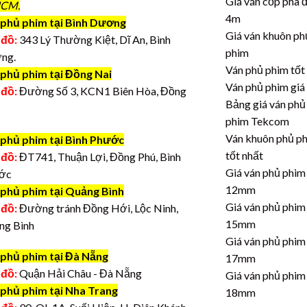
Giá ván cốp pha 
CM.
4m
phủ phim tại Bình Dương
Giá ván khuôn ph
 đồ:
343 Lý Thường Kiệt, Dĩ An, Bình
phim
ng.
Ván phủ phim tốt
 phủ phim tại Đồng Nai
Ván phủ phim giá
 đồ:
Đường Số 3, KCN1 Biên Hòa, Đồng
Bảng giá ván phủ
phim Tekcom
Ván khuôn phủ p
 phủ phim tại Bình Phước
tốt nhất
 đồ:
ĐT741, Thuận Lợi, Đồng Phú, Bình
Giá ván phủ phim
ớc
12mm
 phủ phim tại Quảng Bình
Giá ván phủ phim
 đồ:
Đường tránh Đồng Hới, Lộc Ninh,
15mm
ng Bình
Giá ván phủ phim
 phủ phim tại Đà Nẵng
17mm
 đồ:
Quận Hải Châu - Đà Nẵng
Giá ván phủ phim
 phủ phim tại Nha Trang
18mm