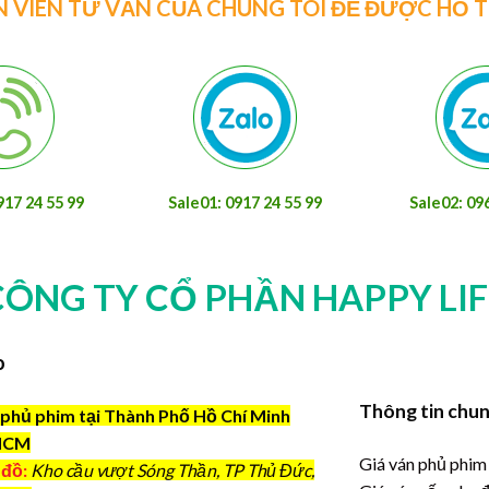
N VIÊN TƯ VẤN CỦA CHÚNG TÔI ĐỂ ĐƯỢC HỖ 
917 24 55 99
Sale01: 0917 24 55 99
Sale02: 09
CÔNG TY CỔ PHẦN HAPPY LIF
o
Thông tin chu
phủ phim tại Thành Phố Hồ Chí Minh
HCM
Giá ván phủ phim
 đồ:
Kho cầu vượt Sóng Thần, TP Thủ Đức,