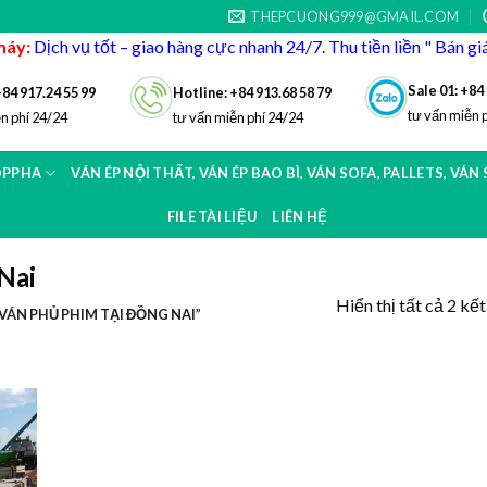
THEPCUONG999@GMAIL.COM
máy:
Dịch vụ tốt – giao hàng cực nhanh 24/7. Thu tiền liền " Bán g
Sale 01: +84
+84 917.24 55 99
Hotline: +84 913.68 58 79
tư vấn miễn 
n phí 24/24
tư vấn miễn phí 24/24
OPPHA
VÁN ÉP NỘI THẤT, VÁN ÉP BAO BÌ, VÁN SOFA, PALLETS, VÁN
FILE TÀI LIỆU
LIÊN HỆ
Nai
Hiển thị tất cả 2 kế
ÁN PHỦ PHIM TẠI ĐỒNG NAI”