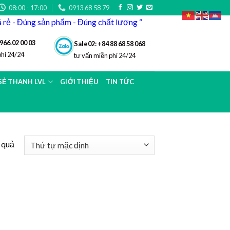
08:00 - 17:00
0913 68 58 79
iá rẻ - Đúng sản phẩm - Đúng chất lượng “
966.02 00 03
Sale02: +84 88 68 58 068
phí 24/24
tư vấn miễn phí 24/24
 SẺ THANH LVL
GIỚI THIỆU
TIN TỨC
t quả