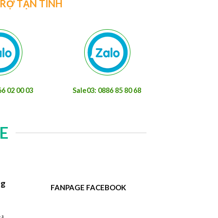
TRỢ TẬN TÌNH
66 02 00 03
Sale03: 0886 85 80 68
E
ng
FANPAGE FACEBOOK