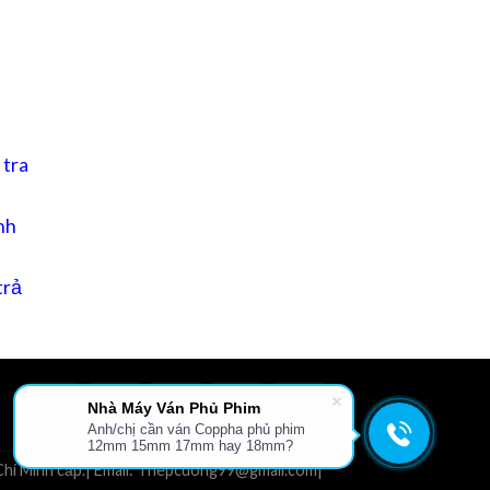
 tra
nh
trả
Nhà Máy Ván Phủ Phim
Anh/chị cần ván Coppha phủ phim
L
GIỚI THIỆU
TIN TỨC
FILE TÀI LIỆU
LIÊN HỆ
12mm 15mm 17mm hay 18mm?
hí Minh cấp.| Email: Thepcuong99@gmail.com|