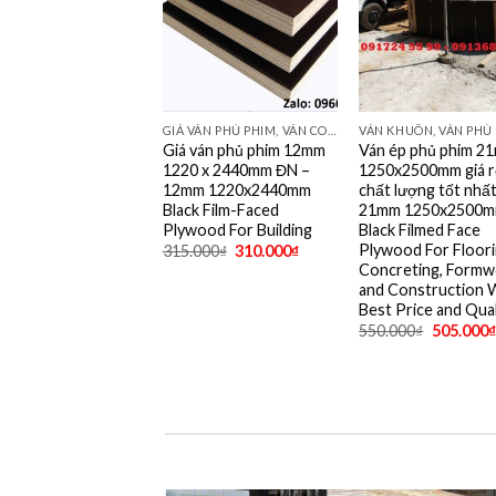
GIÁ VÁN PHỦ PHIM, VÁN COPPHA PHỦ PHIM GIÁ RẺ
Giá ván phủ phim 12mm
Ván ép phủ phim 2
1220 x 2440mm ĐN –
1250x2500mm giá r
12mm 1220x2440mm
chất lượng tốt nhất
Black Film-Faced
21mm 1250x2500
Plywood For Building
Black Filmed Face
Plywood For Floori
315.000
₫
310.000
₫
Concreting, Formw
and Construction 
Best Price and Qual
550.000
₫
505.000
₫