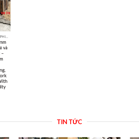
VÁN KHUÔN, VÁN PHỦ PHIM TỐT NHẤT DÙNG 10- 15 LẦN
1mm
ẻ và
 –
mm
ng,
ork
With
ity
TIN TỨC