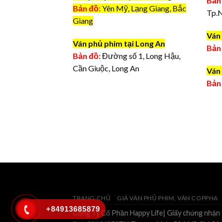
Bản
Bản đồ:
Yên Mỹ, Lạng Giang, Bắc
Tp.
Giang
Ván 
Ván phủ phim tại Long An
Bản
Bản đồ:
Đường số 1, Long Hậu,
Cần Giuộc, Long An
Ván 
Bản
TRANG CHỦ
GIÁ VÁN PHỦ PHIM, VÁN COPPHA
+84913685879
Công Ty Cổ Phần Happy Life| Giấy chứng nhận