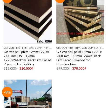
GIÁ VÁN PHỦ PHIM, VÁN COPPHA PHỦ PHIM GIÁ RẺ
GIÁ VÁN PHỦ PHIM, VÁN COPPHA PHỦ PHIM GIÁ RẺ
Giá ván phủ phim 12mm 1220 x
Giá ván phủ phim 18mm 1220 x
2440mm ĐN – 12mm
2440mm – 18mm Brown Black
1220x2440mm Black Film-Faced
Film Faced Plywood for
Plywood For Building
Construction
315.000
₫
310.000
₫
399.000
₫
370.000
₫
-8%