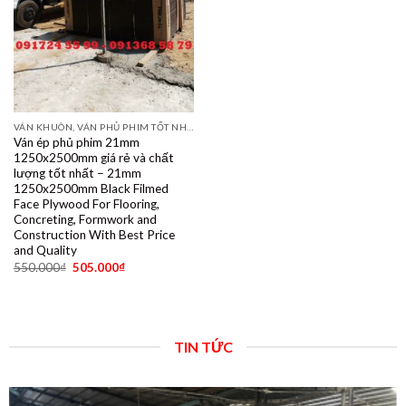
VÁN KHUÔN, VÁN PHỦ PHIM TỐT NHẤT DÙNG 10- 15 LẦN
Ván ép phủ phim 21mm
1250x2500mm giá rẻ và chất
lượng tốt nhất – 21mm
1250x2500mm Black Filmed
Face Plywood For Flooring,
Concreting, Formwork and
Construction With Best Price
and Quality
550.000
₫
505.000
₫
TIN TỨC