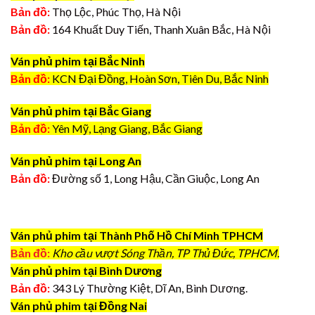
Bản đồ:
Thọ Lộc, Phúc Thọ, Hà Nội
Bản đồ:
164 Khuất Duy Tiến, Thanh Xuân Bắc, Hà Nội
Ván phủ phim tại Bắc Ninh
Bản đồ:
KCN Đại Đồng, Hoàn Sơn, Tiên Du, Bắc Ninh
Ván phủ phim tại Bắc Giang
Bản đồ:
Yên Mỹ, Lạng Giang, Bắc Giang
Ván phủ phim tại Long An
Bản đồ:
Đường số 1, Long Hậu, Cần Giuộc, Long An
Ván phủ phim tại Thành Phố Hồ Chí Minh TPHCM
Bản đồ:
Kho cầu vượt Sóng Thần, TP Thủ Đức, TPHCM.
Ván phủ phim tại Bình Dương
Bản đồ:
343 Lý Thường Kiệt, Dĩ An, Bình Dương.
Ván phủ phim tại Đồng Nai