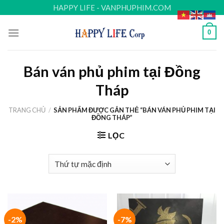
Skip
HAPPY LIFE - VANPHUPHIM.COM
to
content
0
Bán ván phủ phim tại Đồng
Tháp
TRANG CHỦ
/
SẢN PHẨM ĐƯỢC GẮN THẺ “BÁN VÁN PHỦ PHIM TẠI
ĐỒNG THÁP”
LỌC
-2%
-7%