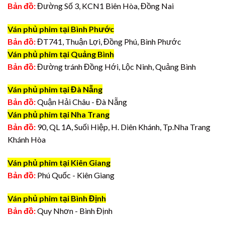
Bản đồ:
Đường Số 3, KCN1 Biên Hòa, Đồng Nai
Ván phủ phim tại Bình Phước
Bản đồ:
ĐT741, Thuận Lợi, Đồng Phú, Bình Phước
Ván phủ phim tại Quảng Bình
Bản đồ:
Đường tránh Đồng Hới, Lộc Ninh, Quảng Bình
Ván phủ phim tại Đà Nẵng
Bản đồ:
Quận Hải Châu - Đà Nẵng
Ván phủ phim tại Nha Trang
Bản đồ:
90, QL 1A, Suối Hiệp, H. Diên Khánh, Tp.Nha Trang
Khánh Hòa
Ván phủ phim tại Kiên Giang
Bản đồ:
Phú Quốc - Kiên Giang
Ván phủ phim tại Bình Định
Bản đồ:
Quy Nhơn - Bình Định