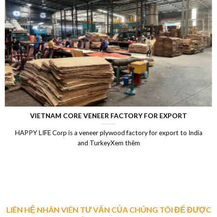
LAMINATED VENEER LUMBER (LVL)
Laminated Wood, LVL Laminated Veneer Lumber, LVL plywood
Vietnam, LVL Timber, Vietnam plywood exportXem thêm
LIÊN HỆ NHÂN VIÊN TƯ VẤN CỦA CHÚNG TÔI ĐỂ ĐƯỢC