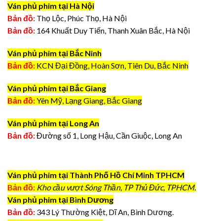
Ván phủ phim tại Hà Nội
Bản đồ:
Thọ Lộc, Phúc Thọ, Hà Nội
Bản đồ:
164 Khuất Duy Tiến, Thanh Xuân Bắc, Hà Nội
Ván phủ phim tại Bắc Ninh
Bản đồ:
KCN Đại Đồng, Hoàn Sơn, Tiên Du, Bắc Ninh
Ván phủ phim tại Bắc Giang
Bản đồ:
Yên Mỹ, Lạng Giang, Bắc Giang
Ván phủ phim tại Long An
Bản đồ:
Đường số 1, Long Hậu, Cần Giuộc, Long An
Ván phủ phim tại Thành Phố Hồ Chí Minh TPHCM
Bản đồ:
Kho cầu vượt Sóng Thần, TP Thủ Đức, TPHCM.
Ván phủ phim tại Bình Dương
Bản đồ:
343 Lý Thường Kiệt, Dĩ An, Bình Dương.