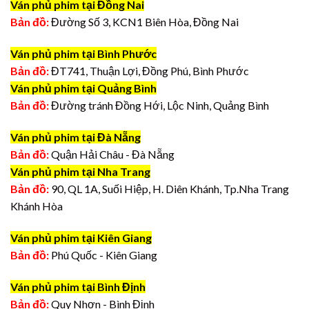
Ván phủ phim tại Đồng Nai
Bản đồ:
Đường Số 3, KCN1 Biên Hòa, Đồng Nai
Ván phủ phim tại Bình Phước
Bản đồ:
ĐT741, Thuận Lợi, Đồng Phú, Bình Phước
Ván phủ phim tại Quảng Bình
Bản đồ:
Đường tránh Đồng Hới, Lộc Ninh, Quảng Bình
Ván phủ phim tại Đà Nẵng
Bản đồ:
Quận Hải Châu - Đà Nẵng
Ván phủ phim tại Nha Trang
Bản đồ:
90, QL 1A, Suối Hiệp, H. Diên Khánh, Tp.Nha Trang
Khánh Hòa
Ván phủ phim tại Kiên Giang
Bản đồ:
Phú Quốc - Kiên Giang
Ván phủ phim tại Bình Định
Bản đồ:
Quy Nhơn - Bình Định