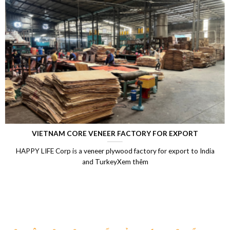
LAMINATED VENEER LUMBER (LVL)
ndia
Laminated Wood, LVL Laminated Veneer Lumber, LVL ply
Vietnam, LVL Timber, Vietnam plywood exportXem th