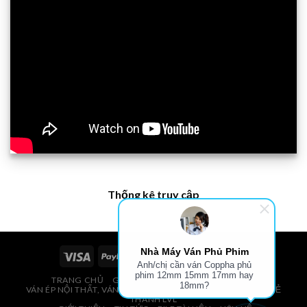
Thống kê truy cập
Nhà Máy Ván Phủ Phim
Anh/chị cần ván Coppha phủ
phim 12mm 15mm 17mm hay
TRANG CHỦ
GIÁ VÁN PHỦ PHIM, VÁN COPPHA
18mm?
VÁN ÉP NỘI THẤT, VÁN ÉP BAO BÌ, VÁN SOFA, PALLETS, VÁN SẺ
THANH LVL