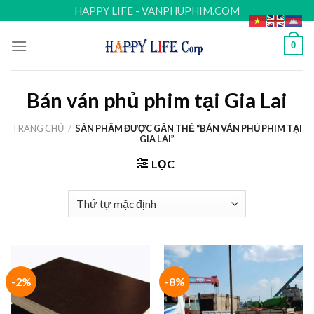
Skip
HAPPY LIFE - VANPHUPHIM.COM
to
content
0
Bán ván phủ phim tại Gia Lai
TRANG CHỦ
/
SẢN PHẨM ĐƯỢC GẮN THẺ “BÁN VÁN PHỦ PHIM TẠI
GIA LAI”
LỌC
-2%
-8%