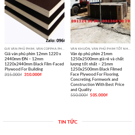
GIÁ VÁN PHỦ PHIM, VÁN COPPHA PHỦ PHIM GIÁ RẺ
VÁN KHUÔN, VÁN PHỦ PHIM TỐT NHẤT DÙNG 10- 15 LẦN
Giá ván phủ phim 12mm 1220 x
Ván ép phủ phim 21mm
2440mm ĐN – 12mm
1250x2500mm giá rẻ và chất
1220x2440mm Black Film-Faced
lượng tốt nhất – 21mm
Plywood For Building
1250x2500mm Black Filmed
Face Plywood For Flooring,
315.000
₫
310.000
₫
Concreting, Formwork and
Construction With Best Price
and Quality
550.000
₫
505.000
₫
TIN TỨC